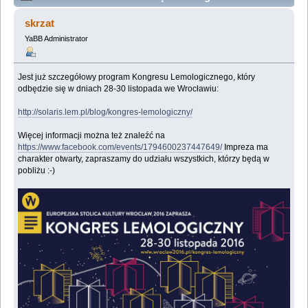
Lemologiczny, Wrocław 2016 (Przeczytany 147415
skrzat
razy)
YaBB Administrator
Jest już szczegółowy program Kongresu Lemologicznego, który
odbędzie się w dniach 28-30 listopada we Wrocławiu:
http://solaris.lem.pl/blog/kongres-lemologiczny/
Więcej informacji można też znaleźć na
https://www.facebook.com/events/1794600237447649/
Impreza ma
charakter otwarty, zapraszamy do udziału wszystkich, którzy będą w
pobliżu :-)