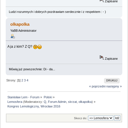
Zapisane
Ludzi rozumnych i dobrych pozdrawiam serdecznie i z respektem : - )
olkapolka
YaBB Administrator
A ja z kim? Z Q?
Zapisane
Mówią już powszechnie: Di - da...
Strony: [
1
]
2
3
4
DRUKUJ
« poprzedni
następny »
Stanisław Lem - Forum
»
Polski
»
Lemosfera
(Moderatorzy:
Q
,
Forum Admin
,
skrzat
,
olkapolka
) »
Kongres Lemologiczny, Wrocław 2016
Skocz do: