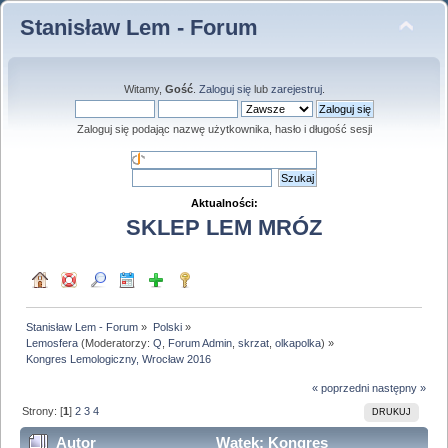
Stanisław Lem - Forum
Witamy,
Gość
.
Zaloguj się
lub
zarejestruj
.
Zaloguj się podając nazwę użytkownika, hasło i długość sesji
Aktualności:
SKLEP LEM MRÓZ
Stanisław Lem - Forum
»
Polski
»
Lemosfera
(Moderatorzy:
Q
,
Forum Admin
,
skrzat
,
olkapolka
) »
Kongres Lemologiczny, Wrocław 2016
« poprzedni
następny »
Strony: [
1
]
2
3
4
DRUKUJ
Autor
Wątek: Kongres