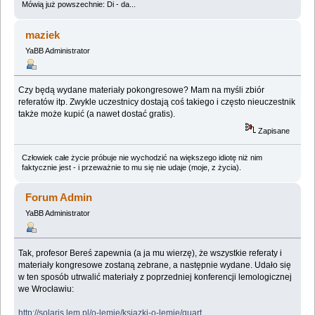
Mówią już powszechnie: Di - da...
maziek
YaBB Administrator
Czy będą wydane materiały pokongresowe? Mam na myśli zbiór
referatów itp. Zwykle uczestnicy dostają coś takiego i często nieuczestnik
także może kupić (a nawet dostać gratis).
Zapisane
Człowiek całe życie próbuje nie wychodzić na większego idiotę niż nim
faktycznie jest - i przeważnie to mu się nie udaje (moje, z życia).
Forum Admin
YaBB Administrator
Tak, profesor Bereś zapewnia (a ja mu wierzę), że wszystkie referaty i
materiały kongresowe zostaną zebrane, a następnie wydane. Udało się
w ten sposób utrwalić materiały z poprzedniej konferencji lemologicznej
we Wrocławiu:
http://solaris.lem.pl/o-lemie/ksiazki-o-lemie/quart