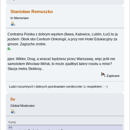
Stanisław Remuszko
In Memoriam
Centralna Polska z dobrym węzłem (Iława, Katowice, Lublin, Łuć) to ja
jezdem. Obok stoi Centrum Onkologii, a przy nim Hotel Edukacyjny za
grosze. Zagryche zrobie.
R.
pjes: Wiktor, Drug, a wracać będziesz przez Warszawę, więc jeśli nie
samolotem Wrocław-Mińsk, to może zjadłbyś talerz rosołu u mnie?
Stacja metra Stokłosy...
Zapisane
Ludzi rozumnych i dobrych pozdrawiam serdecznie i z respektem : - )
liv
Global Moderator
Cytuj