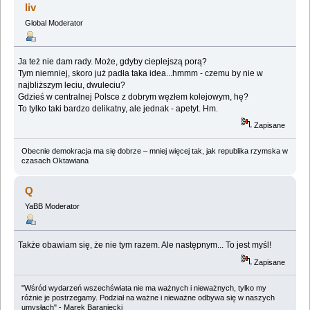
liv
Global Moderator
Ja też nie dam rady. Może, gdyby cieplejszą porą?
Tym niemniej, skoro już padła taka idea...hmmm - czemu by nie w
najbliższym leciu, dwuleciu?
Gdzieś w centralnej Polsce z dobrym węzłem kolejowym, hę?
To tylko taki bardzo delikatny, ale jednak - apetyt. Hm.
Zapisane
Obecnie demokracja ma się dobrze – mniej więcej tak, jak republika rzymska w
czasach Oktawiana
Q
YaBB Moderator
Także obawiam się, że nie tym razem. Ale następnym... To jest myśl!
Zapisane
"Wśród wydarzeń wszechświata nie ma ważnych i nieważnych, tylko my
różnie je postrzegamy. Podział na ważne i nieważne odbywa się w naszych
umysłach" - Marek Baraniecki