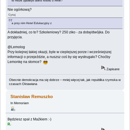
to może zjadłbyś talerz rosołu u mnie?
Nie ogórkową?
Cytuj
a przy nim Hotel Edukacyjny z
A dokładniej, co to? Szkoleniowy? 250 ziko - za dobę/dwójka. Do
przyjęcia.
@Lemolog
Przy kolejnej takiej okazji, byle w cieplejszej porze i wcześniejszej
informacji o przejeździe, a nuszsz coś by się wystrugało? Choćby
Lemonkę na słomce?
Zapisane
Obecnie demokracja ma się dobrze – mniej więcej tak, jak republika rzymska w
czasach Oktawiana
Stanisław Remuszko
In Memoriam
Będziesz spał z Maźkiem :-)
R.