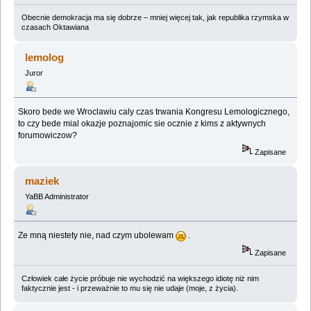
Obecnie demokracja ma się dobrze – mniej więcej tak, jak republika rzymska w
czasach Oktawiana
lemolog
Juror
Skoro bede we Wroclawiu caly czas trwania Kongresu Lemologicznego,
to czy bede mial okazje poznajomic sie ocznie z kims z aktywnych
forumowiczow?
Zapisane
maziek
YaBB Administrator
Ze mną niestety nie, nad czym ubolewam
.
Zapisane
Człowiek całe życie próbuje nie wychodzić na większego idiotę niż nim
faktycznie jest - i przeważnie to mu się nie udaje (moje, z życia).