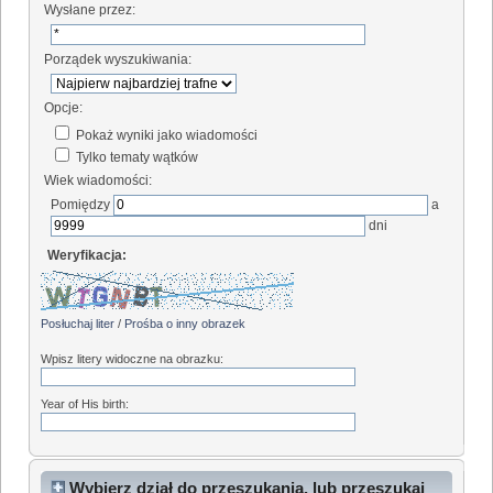
Wysłane przez:
Porządek wyszukiwania:
Opcje:
Pokaż wyniki jako wiadomości
Tylko tematy wątków
Wiek wiadomości:
Pomiędzy
a
dni
Weryfikacja:
Posłuchaj liter
/
Prośba o inny obrazek
Wpisz litery widoczne na obrazku:
Year of His birth:
Wybierz dział do przeszukania, lub przeszukaj