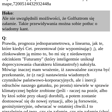
mape,7200514432932448a
Hoko
:
Ale nie uwzględnili możliwości, że Golfsztrom się
załamie. Takie przewidywania można sobie potłuc o
wiadomy kant.
Q
:
Prawda, prognoza jednoparametrowa, a linearna, jak te,
które kiedyś Cet. prezentował (nie wypominając) ;), ale
zlinkowałem ją mimo to, bo mi się z niedawnym
odcinkiem "Futuramy" (który inteligentnie uniknął
doprecyzowania charakteru klimatastrofy) nałożyła.
Mówiąc inaczej mam wrażenie, iż zauważalne zaczyna być
przekonanie, że (z racji nastawienia wiadomych
czynników państwowo-korporacyjnych, ale i inercji
odruchów naszego gatunku, po prostu) niewiele w sprawie
klimatycznej będzie zrobione (jeśli - raczej na pozór, albo
by ktoś sobie przy okazji dorobił), a potem zostanie
dostosować się do nowej sytuacji, albo ją forsownie,
geoinżynieryjnie, odwracać w ostatniej chwili.I to
niezależnie od tego, czy się załamie, czy nie załamie (choć