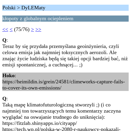
Polski > DyLEMaty
kłopoty z globalnym ociepleniem
<<
<
(75/76)
>
>>
Q
:
Teraz by się przydała przemyślana geoinżynieria, czyli
celowa emisja jak najmniej toksycznych aerozoli. Ale
znając życie ludziska będą się takiej opcji bardziej bać, niż
emisji spontanicznej, a cuchnącej... ;)
Hoko
:
https://heimildin.is/grein/24581/climeworks-capture-fails-
to-cover-its-own-emissions/
Q
:
Taką mapę klimatofuturologiczną stworzyli ;) (i co
najmniej ton towarzyszących temu komentarzy zaczyna
wyglądać na oswajanie trudnego do uniknięcia):
https://fitzlab.shinyapps.io/cityapp/
https://tech.wp.pl/polska-w-2080-r-naukowcy-pokazali-