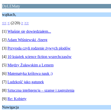
DyLEMaty
wątkach,
<<
<
(2/20)
>
>>
[1]
Właśnie się dowiedziałem...
[2]
Adam Wiśniewski -Snerg
[3]
Przyroda czyli rodzenie żywych plodów
[4]
10 książek science fiction wszechczasów
[5]
Między Żuławskim a Lemem
[6]
Matematyka królowa nauk ;)
[7]
Ludzkość jako gatunek
[8]
Sztuczna inteligencja – szanse i zagrożenia
[9]
Re: Kobiety
Nawigacja