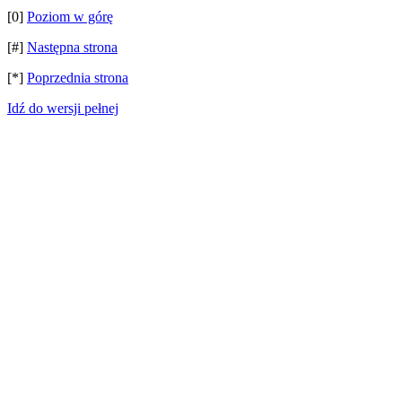
[0]
Poziom w górę
[#]
Następna strona
[*]
Poprzednia strona
Idź do wersji pełnej