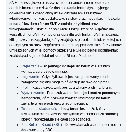
SMF jest wyjątkowo elastycznym oprogramowaniem, które daje
administratorom możliwość dostosowania forum dyskusyjnego
dokładnie tak jak tego chcą dzięki olbrzymiemu zestawowi
wbudowanych funkcji, dodatkowych stylów oraz modyfikacji. Pozwala
to nadać każdemu forum SMF zupełnie inny klimat oraz
funkcjonalność. Istnieje jednak wiele funkcji, które są wspólne dla
wszystkich for SMF. Pomoc oraz opis dla tych funkcji SMF znajdziesz
klikając w znak zapytania, który znajduje się obok nich lub w sekcjach
dostępnych na poszczególnych stronach tej pomocy. Niektóre z linków
umieszczonych w tej pomocy przekieruje Cię do pełnej dokumentacji
znajdującej się na oficjalnej stronie Simple Machines.
Rejestracja
- Do pełnego dostępu do forum wiele z nich
wymaga zarejestrowania się.
Logowanie
- Gdy użytkownik jest zarejestrowany, musi
zalogować się aby mógł mieć dostęp do swojego profilu.
Profil
- Każdy użytkownik posiada własny profil na forum.
Wyszukiwanie
- Przeszukiwanie forum jest bardzo pomocnym
narzędziem, które pozwala znaleźć informacje na forum
zawarte w tematach oraz wiadomościach.
Tworzenie wiadomości
- Istotą forum jest to, że każdy
użytkownik ma możliwość wysyłania wiadomości za pomocą
których reprezentuje się całej społeczności.
Kod Bulletin Board (BBC)
- Do wysyłanych wiadomości można
dodawać kody BBC.