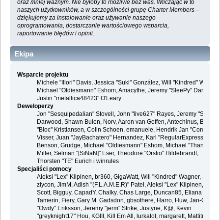
oraz mniej ważnym. Nie byłoby to możliwe bez was. Wliczając w to
naszych użytkowników, a w szczególności grupę Charter Members –
dziękujemy za instalowanie oraz używanie naszego
oprogramowania, dostarczanie wartościowego wsparcia,
raportowanie błędów i opinii.
Ekipa
Wsparcie projektu
Michele "Illori" Davis, Jessica "Suki" González, Will "Kindred" Wagner
Michael "Oldiesmann" Eshom, Amacythe, Jeremy "SleePy" Darwood 
Justin "metallica48423" O'Leary
Deweloperzy
Jon "Sesquipedalian" Stovell, John "live627" Rayes, Jeremy "SleePy
Darwood, Shawn Bulen, Norv, Aaron van Geffen, Antechinus, Bjoern
"Bloc" Kristiansen, Colin Schoen, emanuele, Hendrik Jan "Compuart
Visser, Juan "JayBachatero" Hernandez, Karl "RegularExpression"
Benson, Grudge, Michael "Oldiesmann" Eshom, Michael "Thantos"
Miller, Selman "[SiNaN]" Eser, Theodore "Orstio" Hildebrandt,
Thorsten "TE" Eurich i winrules
Specjaliści pomocy
Aleksi "Lex" Kilpinen, br360, GigaWatt, Will "Kindred" Wagner, Steve,
ziycon, JimM, Adish "(F.L.A.M.E.R)" Patel, Aleksi "Lex" Kilpinen, Ben
Scott, Bigguy, CapadY, Chalky, Chas Large, Duncan85, Eliana
Tamerin, Fiery, Gary M. Gadsdon, gbsothere, Harro, Huw, Jan-Olof
"Owdy" Eriksson, Jeremy "jerm" Strike, Justyne, K@, Kevin
"greyknight17" Hou, KGIII, Kill Em All, lurkalot, margarett, Mattitude,