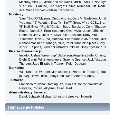
Mashby, Mick G., Michele "Illori" Davis, MrPhil, Nick "Fizzy" Dyer, Nick
"Ha²", Paul_Pauline, Piro "Sarge" Dhima, Rumbaar, Pitti, RedOne, S-
Ace, Wade "sησω" Poulsen i xenovanis
Modderzy
Sami "SychO" Mazouz, Diego Andrés, Gary M. Gadsdon, Jonathan
"vbgamer45" Valentin, Brad "IchBin™" Grow, ディン1031, Brannon
"B" Hall, Bryan "Runic" Deakin, Bugo, Bulakbol, Colin "Shadow82x"
Blaber, Daniel15, Eren Yasarkurt, Gwenwyfar, Jason "JBlaze"
Clemons, Jerry, Joker™, Kays, Killer Possum, Kirby, Matt
"SlammedDime" Zuba, Matthew "Labradoodle-360" Kerle, Mick.,
NanoSector, nend, Nibogo, Niko, Peter "Arantor" Spicer, Ricky.,
snork13, Spuds, Steven "Fustrate" Hoffman i Joey "Tyrsson" Smith
Pisarze dokumentacji
Irisado, Joshua "groundup" Dickerson, AngellinaBelle, Chainy, Danie
Diehl, Dannii Willis, emanuele, Graeme Spence, Jack "akabugeyes"
Thorsen, Jade Elizabeth Trainor i Peter Duggan
Marketing
Will "Kindred" Wagner, Marcus "cσσкιє мσηѕтєя" Forsberg, Ralph "
[n3rve]" Otowo, rickC, Tony Reid i Mert "Antes" Alınbay
Tłumacze
Francisco "d3vcho" Domínguez, Nikola "Dzonny" Novaković,
Relyana, Robert., Akyhne i GravuTrad
Administratorzy Serwera
Derek Schwab, Michael Johnson i Liroy van Hoewijk
Tłumaczenie Polskie