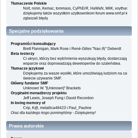
Tłumaczenie Polskie
Nolt, ronin, Kemac, tommass, CyPhErR, HaWaN, WilK, voythas i
dziękujemy także wszystkim użytkownikom forum www.smf.pl którzy
zgłaszali błędy
Specjalne podziękowania
Programiści konsultujący
Brett Flannigan, Mark Rose i René-Gilles "Nao 尚" Deberdt
Beta testerzy
Ci ukryci, którzy bez wytchnienia wyszukują błędy, dostarczają
wsparcie oraz doprowadzają deweloperów do szaleństwa.
Tłumacze językowi
Dziękujemy za wasze wysiłki, które umożliwiają ludziom na całym
świecie używanie SMF.
Główny fundator SMF
Unknown W. "[Unknown]" Brackets
Oryginalni menadżerzy projektu
Jeff Lewis, Joseph Fung i David Recordon
In loving memory of
Crip, K@, metallica48423 i Paul_Pauline
Oraz dla każdego kogo pominęliśmy - Dziękujemy!
Prawa autorskie