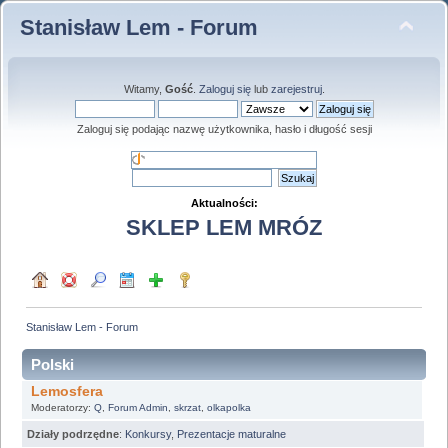
Stanisław Lem - Forum
Witamy,
Gość
.
Zaloguj się
lub
zarejestruj
.
Zaloguj się podając nazwę użytkownika, hasło i długość sesji
Aktualności:
SKLEP LEM MRÓZ
Stanisław Lem - Forum
Polski
Lemosfera
Moderatorzy:
Q
,
Forum Admin
,
skrzat
,
olkapolka
Działy podrzędne
:
Konkursy
,
Prezentacje maturalne