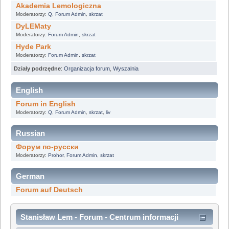
Akademia Lemologiczna
Moderatorzy:
Q
,
Forum Admin
,
skrzat
DyLEMaty
Moderatorzy:
Forum Admin
,
skrzat
Hyde Park
Moderatorzy:
Forum Admin
,
skrzat
Działy podrzędne
:
Organizacja forum
,
Wyszalnia
English
Forum in English
Moderatorzy:
Q
,
Forum Admin
,
skrzat
,
liv
Russian
Форум по-русски
Moderatorzy:
Prohor
,
Forum Admin
,
skrzat
German
Forum auf Deutsch
Stanisław Lem - Forum - Centrum informacji