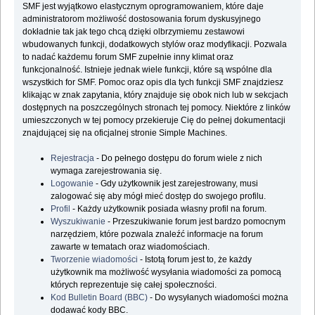
SMF jest wyjątkowo elastycznym oprogramowaniem, które daje
administratorom możliwość dostosowania forum dyskusyjnego
dokładnie tak jak tego chcą dzięki olbrzymiemu zestawowi
wbudowanych funkcji, dodatkowych stylów oraz modyfikacji. Pozwala
to nadać każdemu forum SMF zupełnie inny klimat oraz
funkcjonalność. Istnieje jednak wiele funkcji, które są wspólne dla
wszystkich for SMF. Pomoc oraz opis dla tych funkcji SMF znajdziesz
klikając w znak zapytania, który znajduje się obok nich lub w sekcjach
dostępnych na poszczególnych stronach tej pomocy. Niektóre z linków
umieszczonych w tej pomocy przekieruje Cię do pełnej dokumentacji
znajdującej się na oficjalnej stronie Simple Machines.
Rejestracja
- Do pełnego dostępu do forum wiele z nich
wymaga zarejestrowania się.
Logowanie
- Gdy użytkownik jest zarejestrowany, musi
zalogować się aby mógł mieć dostęp do swojego profilu.
Profil
- Każdy użytkownik posiada własny profil na forum.
Wyszukiwanie
- Przeszukiwanie forum jest bardzo pomocnym
narzędziem, które pozwala znaleźć informacje na forum
zawarte w tematach oraz wiadomościach.
Tworzenie wiadomości
- Istotą forum jest to, że każdy
użytkownik ma możliwość wysyłania wiadomości za pomocą
których reprezentuje się całej społeczności.
Kod Bulletin Board (BBC)
- Do wysyłanych wiadomości można
dodawać kody BBC.