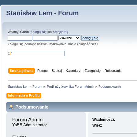
Stanisław Lem - Forum
Witamy,
Gość
.
Zaloguj się
lub
zarejestruj
.
Zaloguj się podając nazwę użytkownika, hasło i długość sesji
Strona główna
Pomoc
Szukaj
Kalendarz
Zaloguj się
Rejestracja
Stanisław Lem - Forum
»
Profil użytkownika Forum Admin
»
Podsumowanie
Informacja o Profilu
Podsumowanie
Forum Admin 
Wiadomości:
YaBB Administrator
Wiek: