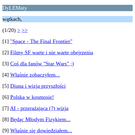
DyLEMaty
wątkach,
(1/20)
>
>>
[1]
"Space - The Final Frontier"
[2]
Filmy SF warte i nie warte obejrzenia
[3]
Coś dla fanów "Star Wars" ;)
[4]
Właśnie zobaczyłem...
[5]
Diuna i wizja przyszłości
[6]
Polska w kosmosie!
[7]
AI - przerażająca (?) wizja
[8]
Będąc Młodym Fizykiem...
[9]
Właśnie się dowiedziałem...