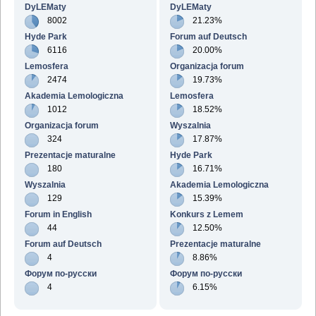
DyLEMaty
DyLEMaty
8002
21.23%
Hyde Park
Forum auf Deutsch
6116
20.00%
Lemosfera
Organizacja forum
2474
19.73%
Akademia Lemologiczna
Lemosfera
1012
18.52%
Organizacja forum
Wyszalnia
324
17.87%
Prezentacje maturalne
Hyde Park
180
16.71%
Wyszalnia
Akademia Lemologiczna
129
15.39%
Forum in English
Konkurs z Lemem
44
12.50%
Forum auf Deutsch
Prezentacje maturalne
4
8.86%
Форум по-русски
Форум по-русски
4
6.15%