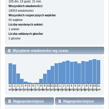
105 dni, 15 godz. 21 min.
Wszystkich wiadomości:
18053 wiadomości
Wszystkich rozpoczętych wątków:
55 wątków
Liczba wysłanych ankiet:
1 ankiet
Liczba oddanych głosów:
2 głosów
Wysyłanie wiadomości wg czasu
12
1
2
3
4
5
6
7
8
9
10
11
12
1
2
3
4
5
6
7
8
9
10
11
am
am
am
am
am
am
am
am
am
am
am
am
pm
pm
pm
pm
pm
pm
pm
pm
pm
pm
pm
pm
Najpopularniejsze
Najpopularniejsze
działy wg wiadomości
działy wg aktywności