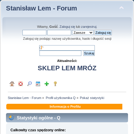
Stanisław Lem - Forum
Witamy,
Gość
.
Zaloguj się
lub
zarejestruj
.
Zaloguj się podając nazwę użytkownika, hasło i długość sesji
Aktualności:
SKLEP LEM MRÓZ
Stanisław Lem - Forum
»
Profil użytkownika Q
»
Pokaż statystyki
Informacja o Profilu
Statystyki ogólne - Q
Całkowity czas spędzony online: