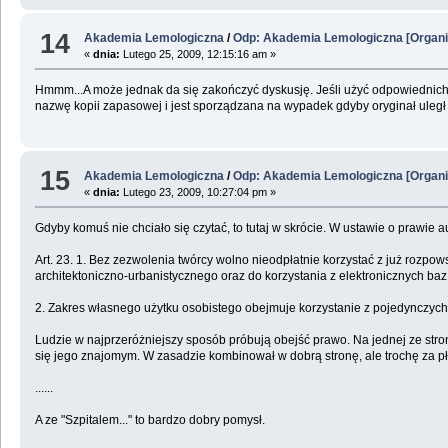
14
Akademia Lemologiczna
/
Odp: Akademia Lemologiczna [Organi
«
dnia:
Lutego 25, 2009, 12:15:16 am »
Hmmm...A może jednak da się zakończyć dyskusję. Jeśli użyć odpowiednich n
nazwę kopii zapasowej i jest sporządzana na wypadek gdyby oryginał uległ
15
Akademia Lemologiczna
/
Odp: Akademia Lemologiczna [Organi
«
dnia:
Lutego 23, 2009, 10:27:04 pm »
Gdyby komuś nie chciało się czytać, to tutaj w skrócie. W ustawie o prawie 
Art. 23. 1. Bez zezwolenia twórcy wolno nieodpłatnie korzystać z już roz
architektoniczno-urbanistycznego oraz do korzystania z elektronicznych 
2. Zakres własnego użytku osobistego obejmuje korzystanie z pojedynczyc
Ludzie w najprzeróżniejszy sposób próbują obejść prawo. Na jednej ze stro
się jego znajomym. W zasadzie kombinował w dobrą stronę, ale trochę za p
......
A ze "Szpitalem..." to bardzo dobry pomysł.