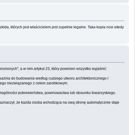
da, których jest właścicielem jest zupełnie legalne. Taka kopia nosi wtedy
ronionych", a w nim artykuł 23, który powinien wszystko wyjaśnić:
poważnia do budowania według cudzego utworu architektonicznego i
kowego niezwiązanego z celem zarobkowym.
czególności pokrewieństwa, powinowactwa lub stosunku towarzyskiego.
a zaznaczył, że każda osoba wchodząca na ową stronę automatycznie staje