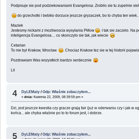
Podpisuje sie pod podziekowaniami Evangelosa. Zrobilo sie tu zupelnie sie
do grzechotki i bebiko dorzuce jeszcze gryzaczek, bo to chyba ten wiek..
Maziek
Jestesmy nickami z mozliwoscia wysylania PMow
. I tak sie zaczelo. N
inteligencja Evangelosa.... co skonczylo sie tak, jak wiecie
Cetarian
To nie byl Krakow, Wroclaw
. Chociaz Krakow tez sie w tej historii pojaw
Pozdrawiam Was wszystkich bardzo serdecznie
Lil
4
DyLEMaty
/
Odp: Właśnie zobaczyłem...
«
dnia:
Kwietnia 22, 2009, 08:39:59 pm »
Dzi, jest jeszcze kwestia czy gracze grają fair (już w oderwaniu czy i jak
końca... ale chyba właśnie po to to forum jest, i dobrze.
5
DyLEMaty
/
Odp: Właśnie zobaczyłem...