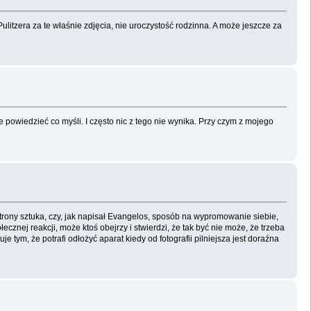
ulitzera za te właśnie zdjęcia, nie uroczystość rodzinna. A może jeszcze za
e powiedzieć co myśli. I często nic z tego nie wynika. Przy czym z mojego
trony sztuka, czy, jak napisał Evangelos, sposób na wypromowanie siebie,
ołecznej reakcji, może ktoś obejrzy i stwierdzi, że tak być nie może, że trzeba
ym, że potrafi odłożyć aparat kiedy od fotografii pilniejsza jest doraźna