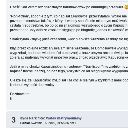
Cześć
Olu
! Witam też pozostałych forumowiczów po dłuuuugiej przerwie!
"Non-fiction", zgodnie z tym, co napisał
Evangelos
, przeczytałam. Wcale nie
poznałam mnóstwo faktów, z którymi w inny sposób nie miałabym możliwości
czytała niepotrzebnie, bo po co mi znajomość wszystkiego o życiu Kapuściń
przekonaną, czy dobrze zrobiłam sięgając po biografię, jednak ciekawość wyg
Skończyłam książkę jakiś czas temu, więc pierwsze wrażenia zasnuły się mgł
Idąc przez kolejne rozdziały miałam silne wrażenie, że Domosławski wyciąga 
wygrzebał, podał do wiadomości publicznej, a teraz umywa ręce, mówiąc: ta
zbierając materiały wykonał mnóstwo pracy, chcąc przedstawić Kapuścińskieg
Jeśli o mnie chodzi Kapuścińskiemu - autorowi "Non-fiction" nie zrobiło nic
napisać trochę inaczej, bo bez tego, wszystko co od niego wyszło wyglądałob
Cieszę się, że Kapuściński był, pisał i że chciał się tym wszystkim z nami 
kartonu i wynieść do piwnicy...
Pozdrawiam
lil
3
Hyde Park
/
Re: Watek matrymonialny
«
dnia:
Kwietnia 16, 2010, 01:55:56 pm »