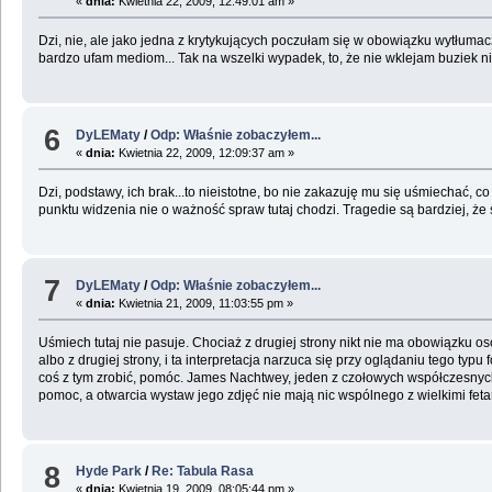
«
dnia:
Kwietnia 22, 2009, 12:49:01 am »
Dzi, nie, ale jako jedna z krytykujących poczułam się w obowiązku wytłumacz
bardzo ufam mediom... Tak na wszelki wypadek, to, że nie wklejam buziek ni
6
DyLEMaty
/
Odp: Właśnie zobaczyłem...
«
dnia:
Kwietnia 22, 2009, 12:09:37 am »
Dzi, podstawy, ich brak...to nieistotne, bo nie zakazuję mu się uśmiechać, c
punktu widzenia nie o ważność spraw tutaj chodzi. Tragedie są bardziej, że
7
DyLEMaty
/
Odp: Właśnie zobaczyłem...
«
dnia:
Kwietnia 21, 2009, 11:03:55 pm »
Uśmiech tutaj nie pasuje. Chociaż z drugiej strony nikt nie ma obowiązku 
albo z drugiej strony, i ta interpretacja narzuca się przy oglądaniu tego typu
coś z tym zrobić, pomóc. James Nachtwey, jeden z czołowych współczesnych f
pomoc, a otwarcia wystaw jego zdjęć nie mają nic wspólnego z wielkimi feta
8
Hyde Park
/
Re: Tabula Rasa
«
dnia:
Kwietnia 19, 2009, 08:05:44 pm »