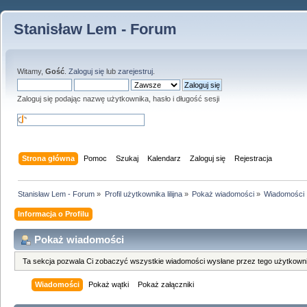
Stanisław Lem - Forum
Witamy,
Gość
.
Zaloguj się
lub
zarejestruj
.
Zaloguj się podając nazwę użytkownika, hasło i długość sesji
Strona główna
Pomoc
Szukaj
Kalendarz
Zaloguj się
Rejestracja
Stanisław Lem - Forum
»
Profil użytkownika lilijna
»
Pokaż wiadomości
»
Wiadomości
Informacja o Profilu
Pokaż wiadomości
Ta sekcja pozwala Ci zobaczyć wszystkie wiadomości wysłane przez tego użytkowni
Wiadomości
Pokaż wątki
Pokaż załączniki