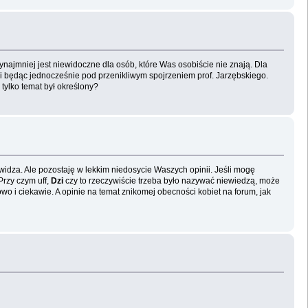
ynajmniej jest niewidoczne dla osób, które Was osobiście nie znają. Dla
e i będąc jednocześnie pod przenikliwym spojrzeniem prof. Jarzębskiego.
 tylko temat był określony?
dza. Ale pozostaję w lekkim niedosycie Waszych opinii. Jeśli mogę
rzy czym uff,
Dzi
czy to rzeczywiście trzeba było nazywać niewiedzą, może
o i ciekawie. A opinie na temat znikomej obecności kobiet na forum, jak