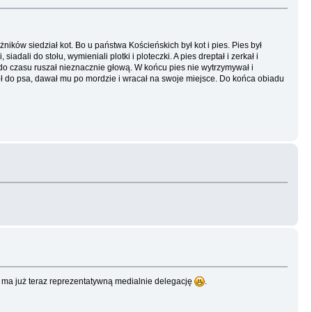
ników siedział kot. Bo u państwa Kościeńskich był kot i pies. Pies był
dali do stołu, wymieniali plotki i ploteczki. A pies dreptał i zerkał i
su do czasu ruszał nieznacznie głową. W końcu pies nie wytrzymywał i
dził do psa, dawał mu po mordzie i wracał na swoje miejsce. Do końca obiadu
um ma już teraz reprezentatywną medialnie delegację
.