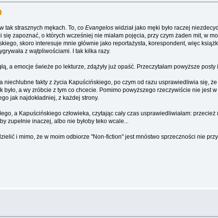
 w tak strasznych mękach. To, co
Evangelos
widział jako męki było raczej niezdecyd
 się zapoznać, o których wcześniej nie miałam pojęcia, przy czym żaden mit, w m
skiego, skoro interesuje mnie głównie jako reportażysta, korespondent, więc ksią
rywała z wątpliwościami. I tak kilka razy.
ą, a emocje świeże po lekturze, zdążyły już opaść. Przeczytałam powyższe posty i
niechlubne fakty z życia Kapuścińskiego, po czym od razu usprawiedliwia się, że ni
k było, a wy zróbcie z tym co chcecie. Pomimo powyższego rzeczywiście nie jest w
o jak najdokładniej, z każdej strony.
 złego, a Kapuścińskiego człowieka, czytając cały czas usprawiedliwiałam: przecież
y zupełnie inaczej, albo nie byłoby teko wcale...
podzielić i mimo, że w moim odbiorze "Non-fiction" jest mnóstwo sprzeczności nie p