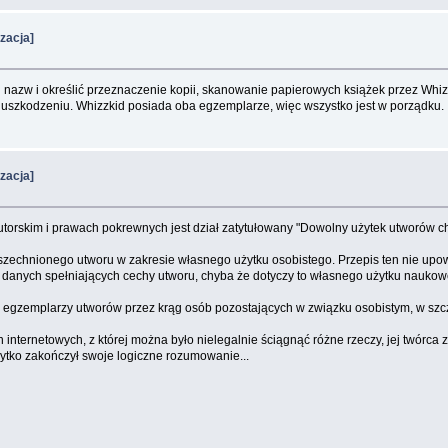
zacja]
azw i określić przeznaczenie kopii, skanowanie papierowych książek przez Whizzki
 uszkodzeniu. Whizzkid posiada oba egzemplarze, więc wszystko jest w porządku.
zacja]
autorskim i prawach pokrewnych jest dział zatytułowany "Dowolny użytek utworów ch
powszechnionego utworu w zakresie własnego użytku osobistego. Przepis ten nie u
baz danych spełniających cechy utworu, chyba że dotyczy to własnego użytku nau
h egzemplarzy utworów przez krąg osób pozostających w związku osobistym, w sz
n internetowych, z której można było nielegalnie ściągnąć różne rzeczy, jej twórc
łytko zakończył swoje logiczne rozumowanie...