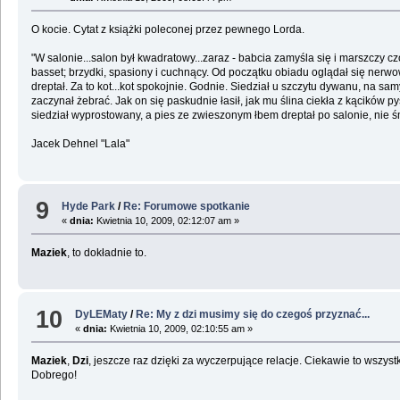
O kocie. Cytat z książki poleconej przez pewnego Lorda.
"W salonie...salon był kwadratowy...zaraz - babcia zamyśla się i marszczy cz
basset; brzydki, spasiony i cuchnący. Od początku obiadu oglądał się nerwowo, 
dreptał. Za to kot...kot spokojnie. Godnie. Siedział u szczytu dywanu, na sa
zaczynał żebrać. Jak on się paskudnie łasił, jak mu ślina ciekła z kącików 
siedział wyprostowany, a pies ze zwieszonym łbem dreptał po salonie, nie śm
Jacek Dehnel "Lala"
9
Hyde Park
/
Re: Forumowe spotkanie
«
dnia:
Kwietnia 10, 2009, 02:12:07 am »
Maziek
, to dokładnie to.
10
DyLEMaty
/
Re: My z dzi musimy się do czegoś przyznać...
«
dnia:
Kwietnia 10, 2009, 02:10:55 am »
Maziek
,
Dzi
, jeszcze raz dzięki za wyczerpujące relacje. Ciekawie to wszy
Dobrego!