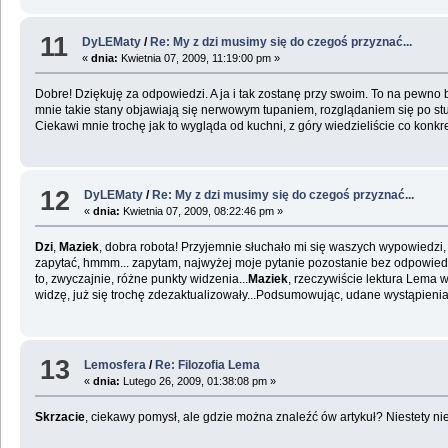
11
DyLEMaty
/
Re: My z dzi musimy się do czegoś przyznać...
«
dnia:
Kwietnia 07, 2009, 11:19:00 pm »
Dobre! Dziękuję za odpowiedzi. A ja i tak zostanę przy swoim. To na pewno b
mnie takie stany objawiają się nerwowym tupaniem, rozglądaniem się po stud
Ciekawi mnie trochę jak to wygląda od kuchni, z góry wiedzieliście co konkr
12
DyLEMaty
/
Re: My z dzi musimy się do czegoś przyznać...
«
dnia:
Kwietnia 07, 2009, 08:22:46 pm »
Dzi
,
Maziek
, dobra robota! Przyjemnie słuchało mi się waszych wypowiedz
zapytać, hmmm... zapytam, najwyżej moje pytanie pozostanie bez odpowiedz
to, zwyczajnie, różne punkty widzenia...
Maziek
, rzeczywiście lektura Lema 
widzę, już się trochę zdezaktualizowały...Podsumowując, udane wystąpienia
13
Lemosfera
/
Re: Filozofia Lema
«
dnia:
Lutego 26, 2009, 01:38:08 pm »
Skrzacie
, ciekawy pomysł, ale gdzie można znaleźć ów artykuł? Niestety nie