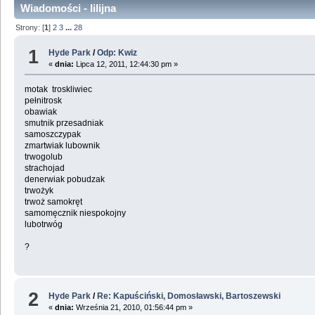
Wiadomości - lilijna
Strony: [
1
]
2
3
...
28
1
Hyde Park
/
Odp: Kwiz
«
dnia:
Lipca 12, 2011, 12:44:30 pm »
motak troskliwiec
pełnitrosk
obawiak
smutnik przesadniak
samoszczypak
zmartwiak lubownik
trwogolub
strachojad
denerwiak pobudzak
trwożyk
trwoż samokręt
samomęcznik niespokojny
lubotrwóg
?
2
Hyde Park
/
Re: Kapuściński, Domosławski, Bartoszewski
«
dnia:
Września 21, 2010, 01:56:44 pm »