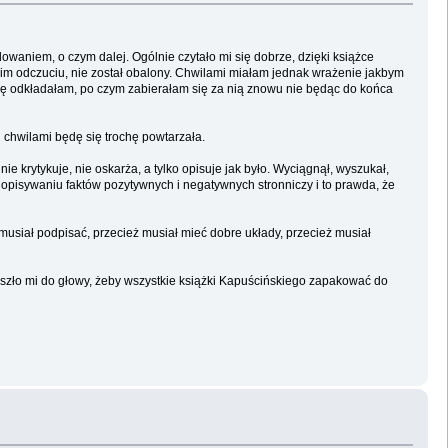
owaniem, o czym dalej. Ogólnie czytało mi się dobrze, dzięki książce
oim odczuciu, nie został obalony. Chwilami miałam jednak wrażenie jakbym
żkę odkładałam, po czym zabierałam się za nią znowu nie będąc do końca
 chwilami będę się trochę powtarzała.
e krytykuje, nie oskarża, a tylko opisuje jak było. Wyciągnął, wyszukał,
 opisywaniu faktów pozytywnych i negatywnych stronniczy i to prawda, że
 musiał podpisać, przecież musiał mieć dobre układy, przecież musiał
rzyszło mi do głowy, żeby wszystkie książki Kapuścińskiego zapakować do