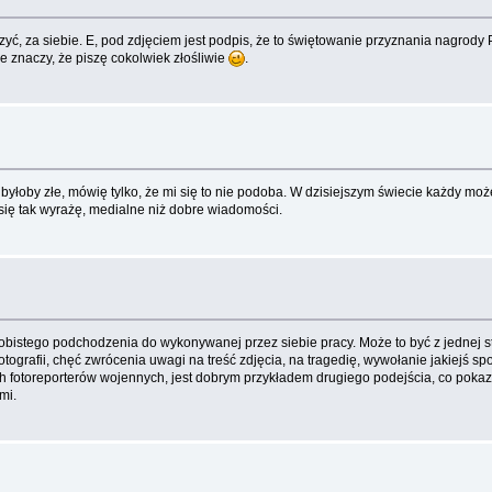
yć, za siebie. E, pod zdjęciem jest podpis, że to świętowanie przyznania nagrody P
e znaczy, że piszę cokolwiek złośliwie
.
o byłoby złe, mówię tylko, że mi się to nie podoba. W dzisiejszym świecie każdy moż
 się tak wyrażę, medialne niż dobre wiadomości.
osobistego podchodzenia do wykonywanej przez siebie pracy. Może to być z jednej s
 fotografii, chęć zwrócenia uwagi na treść zdjęcia, na tragedię, wywołanie jakiejś sp
otoreporterów wojennych, jest dobrym przykładem drugiego podejścia, co pokazuje t
mi.