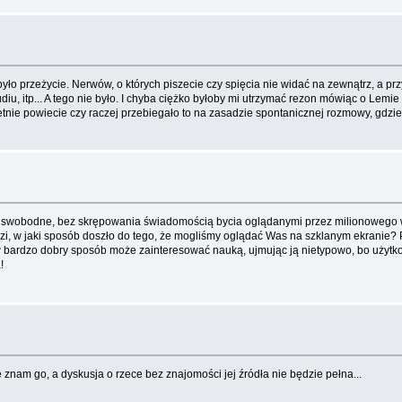
yło przeżycie. Nerwów, o których piszecie czy spięcia nie widać na zewnątrz, a prz
iu, itp... A tego nie było. I chyba ciężko byłoby mi utrzymać rezon mówiąc o Lemi
etnie powiecie czy raczej przebiegało to na zasadzie spontanicznej rozmowy, gdzie
i, swobodne, bez skrępowania świadomością bycia oglądanymi przez milionowego wi
i, w jaki sposób doszło do tego, że mogliśmy oglądać Was na szklanym ekranie? P
w bardzo dobry sposób może zainteresować nauką, ujmując ją nietypowo, bo użytkow
!
 znam go, a dyskusja o rzece bez znajomości jej źródła nie będzie pełna...