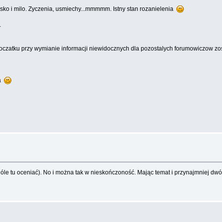
lsko i milo. Zyczenia, usmiechy...mmmmm. Istny stan rozanielenia
.
a poczatku przy wymianie informacji niewidocznych dla pozostalych forumowiczow 
ia
 w ogóle tu oceniać). No i można tak w nieskończoność. Mając temat i przynajmnie