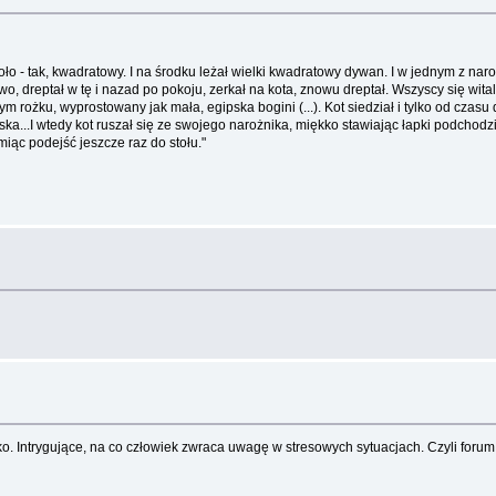
oło - tak, kwadratowy. I na środku leżał wielki kwadratowy dywan. I w jednym z naroż
dreptał w tę i nazad po pokoju, zerkał na kota, znowu dreptał. Wszyscy się witali, sia
mym rożku, wyprostowany jak mała, egipska bogini (...). Kot siedział i tylko od cza
pyska...I wtedy kot ruszał się ze swojego narożnika, miękko stawiając łapki podcho
iąc podejść jeszcze raz do stołu."
stko. Intrygujące, na co człowiek zwraca uwagę w stresowych sytuacjach. Czyli for