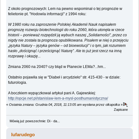
Z około prognozowych: Lem na pewno wspominał o tej prognozie w
felietonie pt. "Hodowla informacji" z 1994 roku:
W 1980 roku na zaproszenie Polskiej Akademii Nauk napisałem
prognozę rozwoju biotechnologii do roku 2060, która utonęła w rzece
historii – ponieważ rozpędził ją wybuch naszej „Solidarności”, przez co
nigdy nie została ta prognoza opublikowana. Pisałem w niej o przejęciu
„języka Natury – języka genów – od bioewolucji” i o tym, jak rozumiem
hasło „doścignąć i prześcignąć Naturę”. Ale to już jest rzecz na inną
rozprawę i okazję...
Zmiana 2060 na 2040? czy błąd w Planecie LEMa?...hm...
Ostatnio pojawiła się w "Diabeł i arcydzieło" str. 415-430 - w dziale:
futurologia.
A boczkiem wypączkował artykuł pani A. Gajewskiej:
http://opcje.net.pl/stanislaw-lem-a-mysl-posthumanistyczna/
«
Ostatnia zmiana: Grudnia 04, 2018, 11:13:05 am wysłana przez olkapolka
»
Zapisane
Mówią już powszechnie: Di - da...
lufarudego