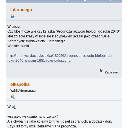
biologii do roku 2040 (Przeczytany 18521 razy)
lufarudego
Witajcie,
Czy ktos moze wie czy ksiazka "Prognoza rozwoju biologii do roku 2040"
ktor zdjecie krazy w sicie sie kiedykolwiek ukazal jako czesc "Dziel
Zebranych" Wydawnicta Literackieg?
Wielkie dzieki
http://lubimyczytac.pl/ksiazka/182293/prognoza-rozwoju-biologii-do-
roku-2040-w-maju-1981-roku-ogloszona
Zapisane
olkapolka
YaBB Administrator
Witaj,
wszystko wskazuje na to, że tak:)
Ale chyba nie jako kolejny tom tych dzieł zebranych, a dodatek doń.
Czyli 33 tomy dzieł zebranych + ta prognoza.