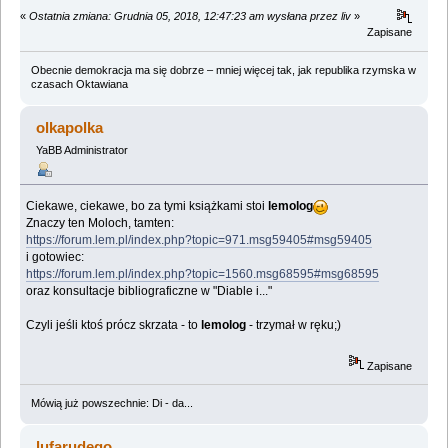
«
Ostatnia zmiana: Grudnia 05, 2018, 12:47:23 am wysłana przez liv
»
Zapisane
Obecnie demokracja ma się dobrze – mniej więcej tak, jak republika rzymska w
czasach Oktawiana
olkapolka
YaBB Administrator
Ciekawe, ciekawe, bo za tymi książkami stoi
lemolog
Znaczy ten Moloch, tamten:
https://forum.lem.pl/index.php?topic=971.msg59405#msg59405
i gotowiec:
https://forum.lem.pl/index.php?topic=1560.msg68595#msg68595
oraz konsultacje bibliograficzne w "Diable i..."
Czyli jeśli ktoś prócz skrzata - to
lemolog
- trzymał w ręku;)
Zapisane
Mówią już powszechnie: Di - da...
lufarudego