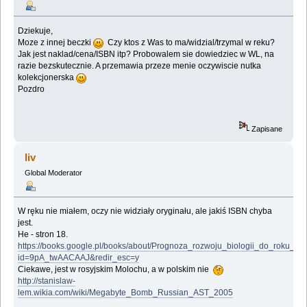
Dziekuje,
Moze z innej beczki
Czy ktos z Was to ma/widzial/trzymal w reku?
Jak jest naklad/cena/ISBN itp? Probowalem sie dowiedziec w WL, na
razie bezskutecznie. A przemawia przeze menie oczywiscie nutka
kolekcjonerska
Pozdro
Zapisane
liv
Global Moderator
W ręku nie miałem, oczy nie widziały oryginału, ale jakiś ISBN chyba
jest.
He - stron 18.
https://books.google.pl/books/about/Prognoza_rozwoju_biologii_do_roku_20
id=9pA_twAACAAJ&redir_esc=y
Ciekawe, jest w rosyjskim Molochu, a w polskim nie
http://stanislaw-
lem.wikia.com/wiki/Megabyte_Bomb_Russian_AST_2005