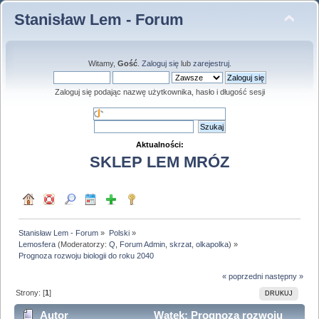
Stanisław Lem - Forum
Witamy,
Gość
.
Zaloguj się
lub
zarejestruj
.
Zaloguj się podając nazwę użytkownika, hasło i długość sesji
Aktualności:
SKLEP LEM MRÓZ
Stanisław Lem - Forum
»
Polski
»
Lemosfera
(Moderatorzy:
Q
,
Forum Admin
,
skrzat
,
olkapolka
) »
Prognoza rozwoju biologii do roku 2040
« poprzedni
następny »
Strony: [
1
]
DRUKUJ
Autor
Wątek: Prognoza rozwoju