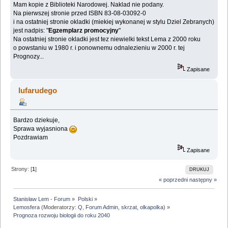
Mam kopie z Biblioteki Narodowej. Naklad nie podany.
Na pierwszej stronie przed ISBN 83-08-03092-0
i na ostatniej stronie okladki (miekiej wykonanej w stylu Dziel Zebranych)
jest nadpis: "
Egzemplarz promocyjny
"
Na ostatniej stronie okladki jest tez niewielki tekst Lema z 2000 roku
o powstaniu w 1980 r. i ponownemu odnalezieniu w 2000 r. tej
Prognozy...
Zapisane
lufarudego
Bardzo dziekuje,
Sprawa wyjasniona
Pozdrawiam
Zapisane
Strony: [
1
]
DRUKUJ
« poprzedni
następny »
Stanisław Lem - Forum
»
Polski
»
Lemosfera
(Moderatorzy:
Q
,
Forum Admin
,
skrzat
,
olkapolka
) »
Prognoza rozwoju biologii do roku 2040