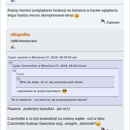
Radzę również podglądanie ilustracji na behance w trackie oglądania.
Imgur bardzo mocno skompresował obraz
Zapisane
olkapolka
YaBB Administrator
Cytat: maziek w Września 27, 2018, 08:59:52 pm
Cytat: Czechofski w Września 27, 2018, 08:40:24 pm
Cytuj
Mnie się zdaje, że on się podszywa pod robota
- zapewniam że jestem lepniakem
No to wiadomo - czy robot by się podszywał pod robota?
Paaanie...podwójny kamuflaż - jak nic!;)
Czechofski a co byś powiedział na osobny wątek - coś w stylu
Czechofski ilustruje Gwiezdne wojj...eeeghh...dzienniki?