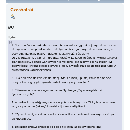
- ilustracje by Czechofski (Przeczytany 57071 razy)
Czechofski
@Q
Cytuj
1. "Lecz znów targnęło do przodu, chronocykl zadygotał, a ja upadłem na coś
elastycznego, co poddało się i zakołysało. Maszyna wypadła spode mnie, w
oczy buchnął biały blask, musiałem je zamknąć, oślepiony.
Gdy je otwarłem, ogarnął mnie gwar głosów. Leżałem pośrodku wielkiej tarczy z
pianoplastyku, pomalowanej w koncentryczne koła niczym cel na strzelnicy;
przewrócony chronocykl spoczywał o krok, a wokół stało kilkudziesięciu ludzi w
błyszczących kombinezonach."
2. "Po obiedzie doleciałem do stacji. Stoi na małej, pustej całkiem planecie.
Budynek stacyjny jak wymarły, dokoła ani żywego ducha."
3. "Stałem na dnie sali Zgromadzenia Ogólnego [Organizacji Planet
Zjednoczonych]"
4. tu widzę luźną wizję artystyczną – połączenie tego, że Tichy leżał tam parę
razy na podłodze (rakiety) i zjawiska Ijonów multiplikacji
5. "Zgodziłem się na zielony kolor. Kierownik namawia mnie do kupna mózgu
elektrycznego."
6. zastępca przewodniczącego delegacji tarrakańskiej w pełnej gali