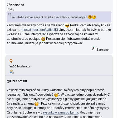
@olkapolka
Cytuj
Hm...chyba jednak pacjent ma jakieś komplikacje pooperacyjne
- zostałem wezwany gdzieś na weekend
Podrzucam obiecany link ze
szkicami:
https://imgur.com/a/8tosjKi
Uprzedzam jednak że były to bardzo
wczesne i luźne interpretacje rysowane zazwyczaj na kolanie w
autobusie albo pociągu
Postaram się niebawem dodać wersje
animowane, muszę je jednak wcześniej przygotować .
Zapisane
Q
YaBB Moderator
@
Czechofski
Zawsze miło zajrzeć za kulisy warsztatu twórcy (co niby popularność
rozmaitych "Listów..." powoduje?
). Widać, że jedne pomysły rodziły Ci
się długo, inne praktycznie wyskoczyły z głowy gotowe, jak jaka Atena
(nie mylić z anteną
). Przy czym na dłużej chciałbym się zatrzymać
przy szkicu drugiej ilustracji do "Podróży czternastej" - te ośmioły wyszły
Ci b. fajne, trochę w stylu
rysunków samego Lema
. Rozumiem, że
zrezygnowałeś z nich, bo nie pasowały Ci do klimatu nastrojowego