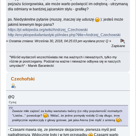
pejzażu ściorgowiska, ale może warto poświęcić im odrębną - utrzymaną
dla odmiany w bardziej
jajcarskim
stylu - grafikę?
ps. Niedyskretne pytanie (
muszę, inaczej się uduszę
): jesteś może
jakimś krewnym tego pana?
https://pl.wikipedia.org/wiki/Andrzej_Czechowski
http://encyklopediafantastyki.pl/index.php?title=Andrzej_Czechowski
«
Ostatnia zmiana: Września 30, 2018, 04:25:03 pm wysłana przez Q
»
Zapisane
"Wśród wydarzeń wszechświata nie ma ważnych i nieważnych, tylko my
różnie je postrzegamy. Podział na ważne i nieważne odbywa się w naszych
umysłach" - Marek Baraniecki
Czechofski
@Q
Cytuj
Zawsze miło zajrzeć za kulisy warsztatu twórcy (co niby popularność rozmaitych
"Listów..." powoduje?
). Widać, że jedne pomysły rodziły Ci się długo, inne
praktycznie wyskoczyły z głowy gotowe, jak jaka Atena (nie mylić z anteną
).
- Czasami mawia się, ze pierwsze skojarzenie, pierwsza myśl jest
najtrafniejsza. Widocznie było i w tym przypadku
Czasami warto