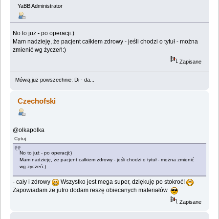
YaBB Administrator
No to już - po operacji:)
Mam nadzieję, że pacjent całkiem zdrowy - jeśli chodzi o tytuł - można
zmienić wg życzeń:)
Zapisane
Mówią już powszechnie: Di - da...
Czechofski
@olkapolka
Cytuj
No to już - po operacji:)
Mam nadzieję, że pacjent całkiem zdrowy - jeśli chodzi o tytuł - można zmienić
wg życzeń:)
- cały i zdrowy
Wszystko jest mega super, dziękuję po stokroć!
Zapowiadam że jutro dodam reszę obiecanych materiałów
Zapisane