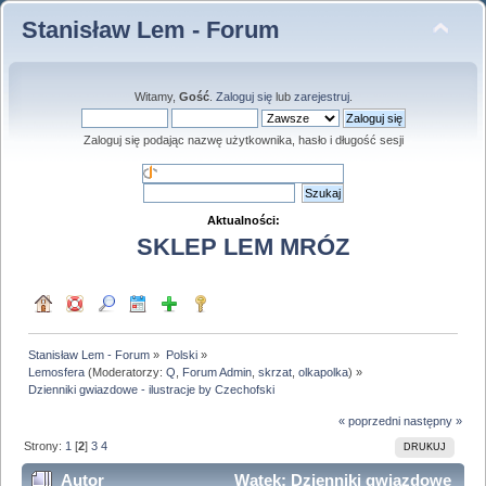
Stanisław Lem - Forum
Witamy,
Gość
.
Zaloguj się
lub
zarejestruj
.
Zaloguj się podając nazwę użytkownika, hasło i długość sesji
Aktualności:
SKLEP LEM MRÓZ
Stanisław Lem - Forum
»
Polski
»
Lemosfera
(Moderatorzy:
Q
,
Forum Admin
,
skrzat
,
olkapolka
) »
Dzienniki gwiazdowe - ilustracje by Czechofski
« poprzedni
następny »
Strony:
1
[
2
]
3
4
DRUKUJ
Autor
Wątek: Dzienniki gwiazdowe