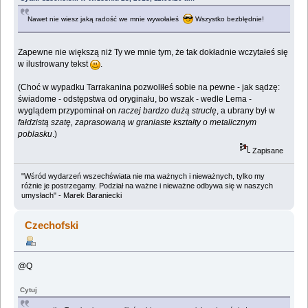
Nawet nie wiesz jaką radość we mnie wywołałeś
Wszystko bezbłędnie!
Zapewne nie większą niż Ty we mnie tym, że tak dokładnie wczytałeś się
w ilustrowany tekst
.
(Choć w wypadku Tarrakanina pozwoliłeś sobie na pewne - jak sądzę:
świadome - odstępstwa od oryginału, bo wszak - wedle Lema -
wyglądem przypominał on
raczej bardzo dużą struclę
, a ubrany był w
fałdzistą szatę, zaprasowaną w graniaste kształty o metalicznym
poblasku
.)
Zapisane
"Wśród wydarzeń wszechświata nie ma ważnych i nieważnych, tylko my
różnie je postrzegamy. Podział na ważne i nieważne odbywa się w naszych
umysłach" - Marek Baraniecki
Czechofski
@Q
Cytuj