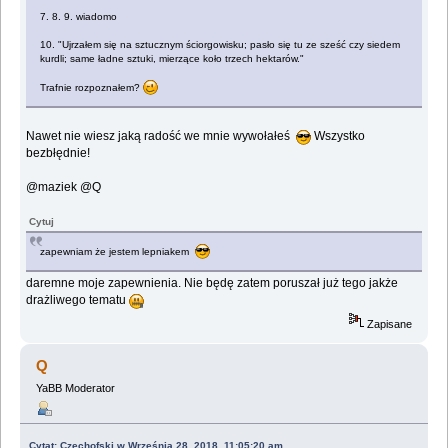
7. 8. 9. wiadomo
10. "Ujrzałem się na sztucznym ściorgowisku; pasło się tu ze sześć czy siedem
kurdli; same ładne sztuki, mierzące koło trzech hektarów."
Trafnie rozpoznałem?
Nawet nie wiesz jaką radość we mnie wywołałeś
Wszystko
bezbłędnie!
@maziek @Q
Cytuj
zapewniam że jestem lepniakem
daremne moje zapewnienia. Nie będę zatem poruszał już tego jakże
drażliwego tematu
Zapisane
Q
YaBB Moderator
Cytat: Czechofski w Września 28, 2018, 11:05:20 am