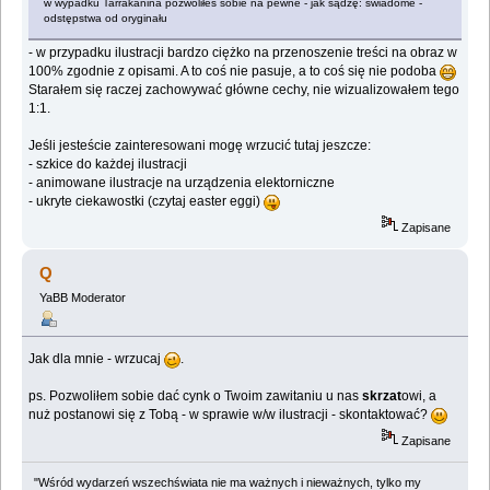
w wypadku Tarrakanina pozwoliłeś sobie na pewne - jak sądzę: świadome -
odstępstwa od oryginału
- w przypadku ilustracji bardzo ciężko na przenoszenie treści na obraz w
100% zgodnie z opisami. A to coś nie pasuje, a to coś się nie podoba
Starałem się raczej zachowywać główne cechy, nie wizualizowałem tego
1:1.
Jeśli jesteście zainteresowani mogę wrzucić tutaj jeszcze:
- szkice do każdej ilustracji
- animowane ilustracje na urządzenia elektorniczne
- ukryte ciekawostki (czytaj easter eggi)
Zapisane
Q
YaBB Moderator
Jak dla mnie - wrzucaj
.
ps. Pozwoliłem sobie dać cynk o Twoim zawitaniu u nas
skrzat
owi, a
nuż postanowi się z Tobą - w sprawie w/w ilustracji - skontaktować?
Zapisane
"Wśród wydarzeń wszechświata nie ma ważnych i nieważnych, tylko my