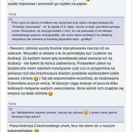
zaufać impulsowi i przenieść go szybko na papier.
Cytuj
Przy czym na dłużej chciałbym się zatrzymać przy szkicu drugiej ilustracji do
"Podróży czternastej" - te `ły wyszły Ci b. fajne, trochę w stylu rysunków samego
Lema. Rozumiem, że zrezygnowałeś z nich, bo nie pasowały Ci do klimatu
nastrojowego pejzażu ściorgowiska, ale może warto poświęcić im odrębną -
utrzymaną dla odmiany w bardziej jajcarskim stylu - grafikę?
- Owszem, ośmioły wyszły finalnie zdecydowanie inaczej niż na
szkicach. Wszystko w obawie o to że przestałyby być 'czytelne' na
ilustracji. Za każdym razem gdy powstawała jakaś wariacja ich na
ilustracji - nie byłem do końca zadowolony. Postawiłem zatem na
bezpieczne moim zdaniem rozwiązanie czyli coś co przypomina na
pierwszy rzut oka brachiozaura (bardzo podobnie wyobrażałem sobie
zawsze ośmioły
) Tak jak wspomniałem wcześniej, do ilustrowania
Dzienników jeszcze wrócę. W dalszym ciągu brakuje mi jeszcze kilku
kultowych motywów wartych uwiecznienia. Może wśród nich znajdzie się
miejsce na detal ośmioła
Cytuj
ps. Niedyskretne pytanie (muszę, inaczej się uduszę
): jesteś może jakimś
krewnym tego pana?
- Pana Andrzeja Czechowskiego znam, lecz nie wiem nic o naszym
pokrewieństwie