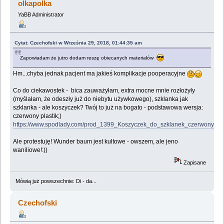
olkapolka
YaBB Administrator
Cytat: Czechofski w Września 29, 2018, 01:44:35 am
Zapowiadam że jutro dodam reszę obiecanych materiałów
Hm...chyba jednak pacjent ma jakieś komplikacje pooperacyjne
Co do ciekawostek - bica zauważyłam, extra mocne mnie rozłożyły
(myślałam, że odeszły już do niebytu używkowego), szklanka jak
szklanka - ale koszyczek? Twój to już na bogato - podstawowa wersja:
czerwony plastik;)
https://www.spodlady.com/prod_1399_Koszyczek_do_szklanek_czerwony.htm
Ale protestuję! Wunder baum jest kultowe - owszem, ale jeno
waniliowe!:))
Zapisane
Mówią już powszechnie: Di - da...
Czechofski