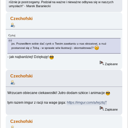
różnie je postrzegamy. Podział na ważne i nieważne odbywa się w naszych
umysłach" - Marek Baraniecki
Czechofski
Cytuj
ps. Pozwoliłem sobie dać cynk o Twoim zawitaniu u nas skrzatowi, a nuż
postanowi się z Tobą - w sprawie w/w ilustracji - skontaktować?
- jak najbardziej! Dziękuję!
Zapisane
Czechofski
Wrzucam obiecane ciekawostki! Jutro dodam szkice i animacje
tym razem imgur z racji na wage jpga:
https://imgur.com/a/lejztqT
Zapisane
Czechofski