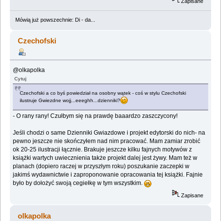
Zapisane
Mówią już powszechnie: Di - da...
Czechofski
@olkapolka
Cytuj
Czechofski a co byś powiedział na osobny wątek - coś w stylu Czechofski
ilustruje Gwiezdne wojj...eeeghh...dzienniki?
- O rany rany! Czułbym się na prawdę baaardzo zaszczycony!
Jeśli chodzi o same Dzienniki Gwiazdowe i projekt edytorski do nich- na
pewno jeszcze nie skończyłem nad nim pracować. Mam zamiar zrobić
ok 20-25 ilustracji łącznie. Brakuje jeszcze kilku fajnych motywów z
książki wartych uwiecznienia także projekt dalej jest żywy. Mam też w
planach (dopiero raczej w przyszłym roku) poszukanie zaczepki w
jakimś wydawnictwie i zaproponowanie opracowania tej książki. Fajnie
było by dołożyć swoją cegiełkę w tym wszystkim.
Zapisane
olkapolka