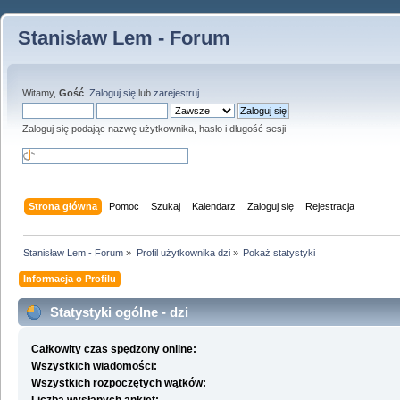
Stanisław Lem - Forum
Witamy,
Gość
.
Zaloguj się
lub
zarejestruj
.
Zaloguj się podając nazwę użytkownika, hasło i długość sesji
Strona główna
Pomoc
Szukaj
Kalendarz
Zaloguj się
Rejestracja
Stanisław Lem - Forum
»
Profil użytkownika dzi
»
Pokaż statystyki
Informacja o Profilu
Statystyki ogólne - dzi
Całkowity czas spędzony online:
Wszystkich wiadomości:
Wszystkich rozpoczętych wątków: