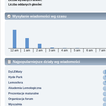
Liczba wysłanych ankiet:
Liczba oddanych głosów:
Wysyłanie wiadomości wg czasu
12 am
1 am
2 am
3 am
4 am
5 am
6 am
7 am
Najpopularniejsze działy wg wiadomości
DyLEMaty
Hyde Park
Lemosfera
Akademia Lemologiczna
Prezentacje maturalne
Organizacja forum
Wyszalnia