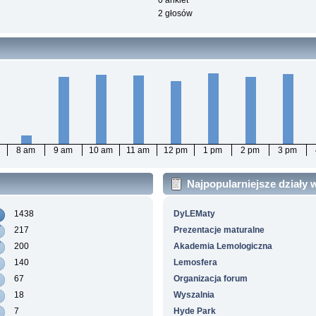
0 ankiet
2 głosów
8 am
9 am
10 am
11 am
12 pm
1 pm
2 pm
3 pm
Najpopularniejsze działy
1438
DyLEMaty
217
Prezentacje maturalne
200
Akademia Lemologiczna
140
Lemosfera
67
Organizacja forum
18
Wyszalnia
7
Hyde Park