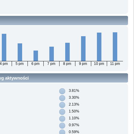
4 pm
5 pm
6 pm
7 pm
8 pm
9 pm
10 pm
11 pm
 wg aktywności
3.81%
3.30%
2.13%
1.50%
1.10%
0.97%
0.59%