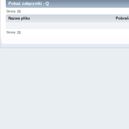
Pokaż załączniki - Q
Strony: [
1
]
Nazwa pliku
Pobrań
Strony: [
1
]