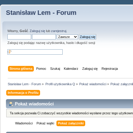
Stanisław Lem - Forum
Witamy,
Gość
.
Zaloguj się
lub
zarejestruj
.
Zaloguj się podając nazwę użytkownika, hasło i długość sesji
Strona główna
Pomoc
Szukaj
Kalendarz
Zaloguj się
Rejestracja
Stanisław Lem - Forum
»
Profil użytkownika Q
»
Pokaż wiadomości
»
Pokaż załączni
Informacja o Profilu
Pokaż wiadomości
Ta sekcja pozwala Ci zobaczyć wszystkie wiadomości wysłane przez tego użytkowni
Wiadomości
Pokaż wątki
Pokaż załączniki