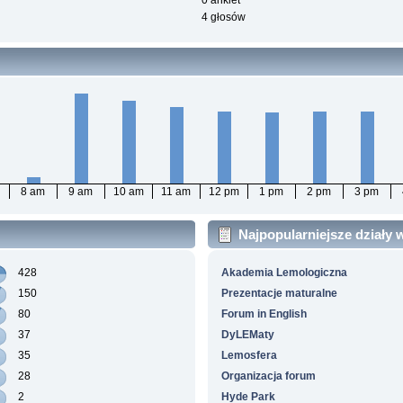
0 ankiet
4 głosów
8 am
9 am
10 am
11 am
12 pm
1 pm
2 pm
3 pm
Najpopularniejsze działy
428
Akademia Lemologiczna
150
Prezentacje maturalne
80
Forum in English
37
DyLEMaty
35
Lemosfera
28
Organizacja forum
2
Hyde Park