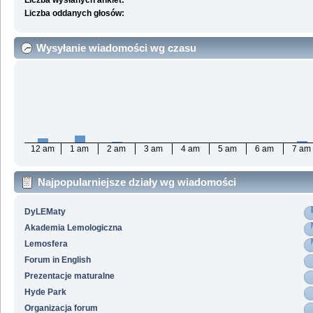
Liczba wysłanych ankiet:
Liczba oddanych głosów:
Wysyłanie wiadomości wg czasu
12 am
1 am
2 am
3 am
4 am
5 am
6 am
7 am
Najpopularniejsze działy wg wiadomości
DyLEMaty
Akademia Lemologiczna
Lemosfera
Forum in English
Prezentacje maturalne
Hyde Park
Organizacja forum