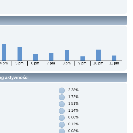
4 pm
5 pm
6 pm
7 pm
8 pm
9 pm
10 pm
11 pm
 wg aktywności
2.28%
1.72%
1.51%
1.14%
0.60%
0.12%
0.08%