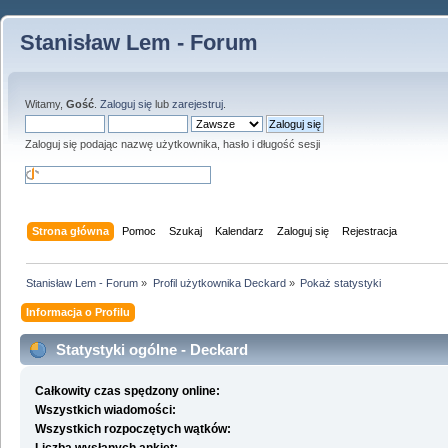
Stanisław Lem - Forum
Witamy,
Gość
.
Zaloguj się
lub
zarejestruj
.
Zaloguj się podając nazwę użytkownika, hasło i długość sesji
Strona główna
Pomoc
Szukaj
Kalendarz
Zaloguj się
Rejestracja
Stanisław Lem - Forum
»
Profil użytkownika Deckard
»
Pokaż statystyki
Informacja o Profilu
Statystyki ogólne - Deckard
Całkowity czas spędzony online:
Wszystkich wiadomości:
Wszystkich rozpoczętych wątków: