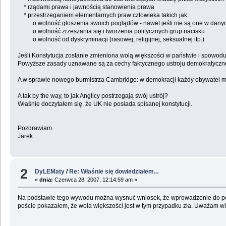
* rządami prawa i jawnością stanowienia prawa
* przestrzeganiem elementarnych praw człowieka takich jak:
o wolność głoszenia swoich poglądów - nawet jeśli nie są one w dan
o wolność zrzeszania się i tworzenia politycznych grup nacisku
o wolność od dyskryminacji (rasowej, religijnej, seksualnej itp.)
Jeśli Konstytucja zostanie zmieniona wolą większości w państwie i spowodu
Powyższe zasady uznawane są za cechy faktycznego ustroju demokratyczn
A w sprawie nowego burmistrza Cambridge: w demokracji każdy obywatel mo
A tak by the way, to jak Anglicy postrzegają swój ustrój?
Właśnie doczytałem się, że UK nie posiada spisanej konstytucji.
Pozdrawiam
Jarek
2
DyLEMaty
/
Re: Właśnie się dowiedziałem...
«
dnia:
Czerwca 28, 2007, 12:14:59 am »
Na podstawie tego wywodu można wysnuć wniosek, że wprowadzenie do polit
poście pokazałem, że wola większości jest w tym przypadku zła. Uważam wię