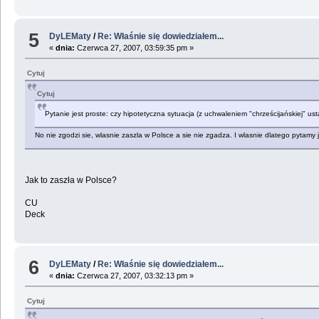
5
DyLEMaty
/
Re: Właśnie się dowiedziałem...
«
dnia:
Czerwca 27, 2007, 03:59:35 pm »
Cytuj
Cytuj
Pytanie jest proste: czy hipotetyczna sytuacja (z uchwaleniem "chrześcijańskiej" ust
No nie zgodzi sie, wlasnie zaszla w Polsce a sie nie zgadza. I wlasnie dlatego pytamy 
Jak to zaszła w Polsce?
CU
Deck
6
DyLEMaty
/
Re: Właśnie się dowiedziałem...
«
dnia:
Czerwca 27, 2007, 03:32:13 pm »
Cytuj