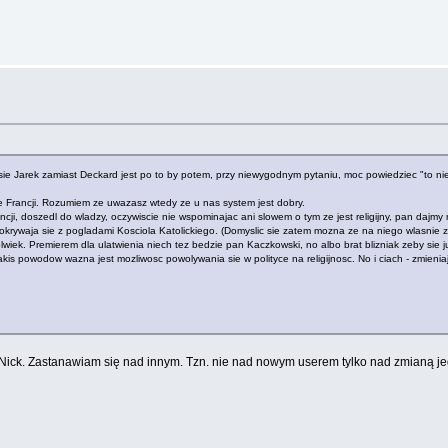
ie Jarek zamiast Deckard jest po to by potem, przy niewygodnym pytaniu, moc powiedziec "to nie
e Francji. Rozumiem ze uwazasz wtedy ze u nas system jest dobry.
i, doszedl do wladzy, oczywiscie nie wspominajac ani slowem o tym ze jest religijny, pan dajmy
pokrywaja sie z pogladami Kosciola Katolickiego. (Domyslic sie zatem mozna ze na niego wlasnie z
iek. Premierem dla ulatwienia niech tez bedzie pan Kaczkowski, no albo brat blizniak zeby sie juz
is powodow wazna jest mozliwosc powolywania sie w polityce na religijnosc. No i ciach - zmieniaja 
am Nick. Zastanawiam się nad innym. Tzn. nie nad nowym userem tylko nad zmianą j