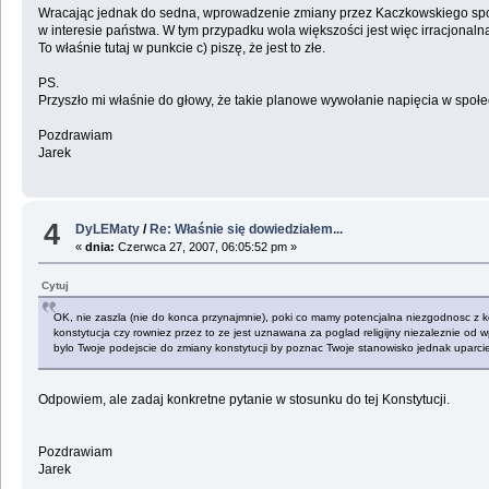
Wracając jednak do sedna, wprowadzenie zmiany przez Kaczkowskiego spow
w interesie państwa. W tym przypadku wola większości jest więc irracjonaln
To właśnie tutaj w punkcie c) piszę, że jest to złe.
PS.
Przyszło mi właśnie do głowy, że takie planowe wywołanie napięcia w społ
Pozdrawiam
Jarek
4
DyLEMaty
/
Re: Właśnie się dowiedziałem...
«
dnia:
Czerwca 27, 2007, 06:05:52 pm »
Cytuj
OK, nie zaszla (nie do konca przynajmnie), poki co mamy potencjalna niezgodnosc z ko
konstytucja czy rowniez przez to ze jest uznawana za poglad religijny niezaleznie od w
bylo Twoje podejscie do zmiany konstytucji by poznac Twoje stanowisko jednak uparci
Odpowiem, ale zadaj konkretne pytanie w stosunku do tej Konstytucji.
Pozdrawiam
Jarek