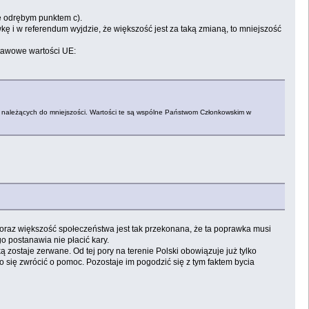
zie odrębym punktem c).
kę i w referendum wyjdzie, że większość jest za taką zmianą, to mniejszość
stawowe wartości UE:
b należących do mniejszości. Wartości te są wspólne Państwom Członkowskim w
oraz większość społeczeństwa jest tak przekonana, że ta poprawka musi
o postanawia nie płacić kary.
 zostaje zerwane. Od tej pory na terenie Polski obowiązuje już tylko
 się zwrócić o pomoc. Pozostaje im pogodzić się z tym faktem bycia