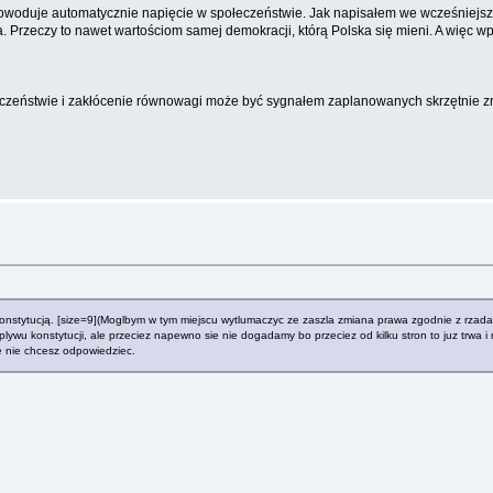
oduje automatycznie napięcie w społeczeństwie. Jak napisałem we wcześniejszy
a. Przeczy to nawet wartościom samej demokracji, którą Polska się mieni. A więc w
eczeństwie i zakłócenie równowagi może być sygnałem zaplanowanych skrzętnie zmi
nstytucją. [size=9](Moglbym w tym miejscu wytlumaczyc ze zaszla zmiana prawa zgodnie z rzadami
plywu konstytucji, ale przeciez napewno sie nie dogadamy bo przeciez od kilku stron to juz trwa i
e nie chcesz odpowiedziec.