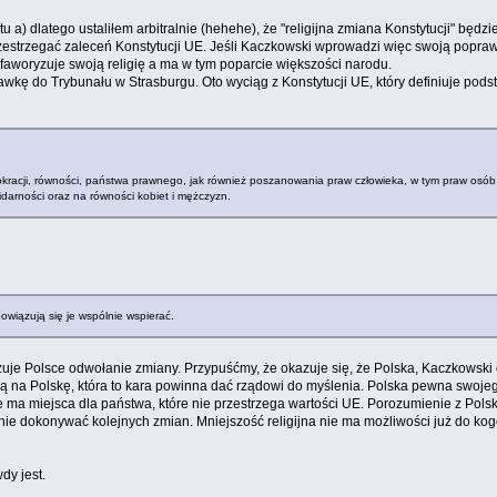
tu a) dlatego ustaliłem arbitralnie (hehehe), że "religijna zmiana Konstytucji" będ
rzestrzegać zaleceń Konstytucji UE. Jeśli Kaczkowski wprowadzi więc swoją popraw
aworyzuje swoją religię a ma w tym poparcie większości narodu.
awkę do Trybunału w Strasburgu. Oto wyciąg z Konstytucji UE, który definiuje pod
okracji, równości, państwa prawnego, jak również poszanowania praw człowieka, w tym praw osó
lidarności oraz na równości kobiet i mężczyzn.
bowiązują się je wspólnie wspierać.
uje Polsce odwołanie zmiany. Przypuśćmy, że okazuje się, że Polska, Kaczkowski 
ną na Polskę, która to kara powinna dać rządowi do myślenia. Polska pewna swojeg
 ma miejsca dla państwa, które nie przestrzega wartości UE. Porozumienie z Polską
e dokonywać kolejnych zmian. Mniejszość religijna nie ma możliwości już do kogo
dy jest.