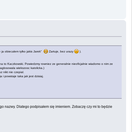
 ja obiecalem tylko jakis Jarek"
Zartuje, bez urazy
).
 na to Kaczkowski. Powiedzmy rowniez ze generalnie nieoficjalnie wiadomo o nim ze
aglosowala wiekszosc katolicka.)
 nikt nie czepial.
i powstaje taka jak jest dzisiaj.
ego nazwy. Dlatego podpisałem się imieniem. Zobaczę czy mi to będzie