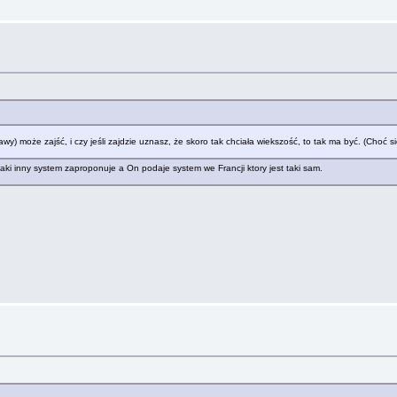
awy) może zajść, i czy jeśli zajdzie uznasz, że skoro tak chciała wiekszość, to tak ma być. (Choć s
jaki inny system zaproponuje a On podaje system we Francji ktory jest taki sam.