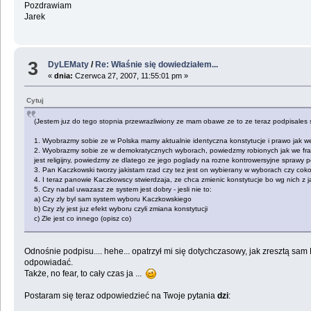
Pozdrawiam
Jarek
3
DyLEMaty
/
Re: Właśnie się dowiedziałem...
«
dnia:
Czerwca 27, 2007, 11:55:01 pm »
Cytuj
(Jestem juz do tego stopnia przewrazliwiony ze mam obawe ze to ze teraz podpisales s
1. Wyobrazmy sobie ze w Polska mamy aktualnie identyczna konstytucje i prawo jak w
2. Wyobrazmy sobie ze w demokratycznych wyborach, powiedzmy robionych jak we francj
jest religijny, powiedzmy ze dlatego ze jego poglady na rozne kontrowersyjne sprawy 
3. Pan Kaczkowski tworzy jakistam rzad czy tez jest on wybierany w wyborach czy cokolw
4. I teraz panowie Kaczkowscy stwierdzaja, ze chca zmienic konstytucje bo wg nich z jak
5. Czy nadal uwazasz ze system jest dobry - jesli nie to:
a) Czy zly byl sam system wyboru Kaczkowskiego
b) Czy zly jest juz efekt wyboru czyli zmiana konstytucji
c) Zle jest co innego (opisz co)
Odnośnie podpisu.... hehe... opatrzył mi się dotychczasowy, jak zresztą s
odpowiadać.
Także, no fear, to cały czas ja ...
Postaram się teraz odpowiedzieć na Twoje pytania
dzi
: