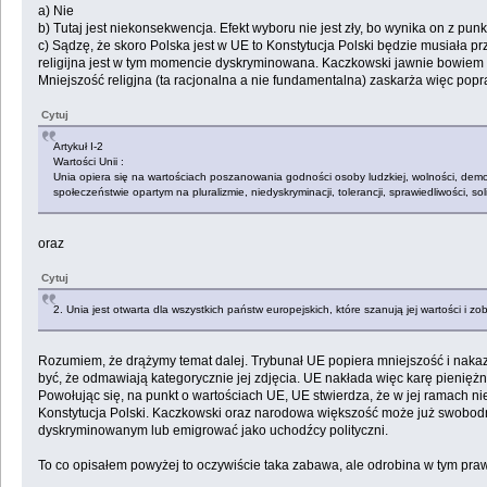
a) Nie
b) Tutaj jest niekonsekwencja. Efekt wyboru nie jest zły, bo wynika on z punk
c) Sądzę, że skoro Polska jest w UE to Konstytucja Polski będzie musiała p
religijna jest w tym momencie dyskryminowana. Kaczkowski jawnie bowiem f
Mniejszość religjna (ta racjonalna a nie fundamentalna) zaskarża więc popr
Cytuj
Artykuł I-2
Wartości Unii :
Unia opiera się na wartościach poszanowania godności osoby ludzkiej, wolności, dem
społeczeństwie opartym na pluralizmie, niedyskryminacji, tolerancji, sprawiedliwości, so
oraz
Cytuj
2. Unia jest otwarta dla wszystkich państw europejskich, które szanują jej wartości i zo
Rozumiem, że drążymy temat dalej. Trybunał UE popiera mniejszość i nakaz
być, że odmawiają kategorycznie jej zdjęcia. UE nakłada więc karę pienięż
Powołując się, na punkt o wartościach UE, UE stwierdza, że w jej ramach nie
Konstytucja Polski. Kaczkowski oraz narodowa większość może już swobodni
dyskryminowanym lub emigrować jako uchodźcy polityczni.
To co opisałem powyżej to oczywiście taka zabawa, ale odrobina w tym praw