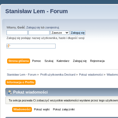
Stanisław Lem - Forum
Witamy,
Gość
.
Zaloguj się
lub
zarejestruj
.
Zaloguj się podając nazwę użytkownika, hasło i długość sesji
Strona główna
Pomoc
Szukaj
Kalendarz
Zaloguj się
Rejestracja
Stanisław Lem - Forum
»
Profil użytkownika Deckard
»
Pokaż wiadomości
»
Wiadomo
Informacja o Profilu
Pokaż wiadomości
Ta sekcja pozwala Ci zobaczyć wszystkie wiadomości wysłane przez tego użytkowni
Wiadomości
Pokaż wątki
Pokaż załączniki