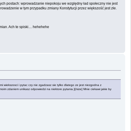
ch postach: wprowadzanie niepokoju we względny ład społeczny nie jest
prowadzenie w tym przypadku zmiany Konstytucji przez większość jest złe.
an. Ach te spiski.... hehehehe
 wiekszosci i pytac czy nie zgadzasz sie tylko dlatego ze jest niezgodna z
 moim zdaniem unikasz odpowiedzi na niektore pytania.)[/size] Mnie ciekawi jakie by