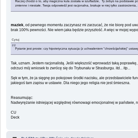
Raczej chodzi o to, aby magiczna kula została w szufladzie, Ty żebyś na podstawie prz
zmienne i niestałe. Twoja odpowiedź jest racjonalna, brakuje w niej tylko zastrzeżen
maziek
, od pewnego momentu zaczynasz mi zarzucać, że nie biorę pod uwag
brak 100% pewności. Nie wiem jaka będzie przyszłość. A więc w mojej wypo
Cytuj
Pytanie jest proste: czy hipotetyczna sytuacja (z uchwaleniem "chrześcijańskiej" ustawy
Tak, uznam. Jestem racjonalistą. Jeśli większość wprowadzi taką poprawkę, 
odrzuci mój wniosek to zwrócę się do Trybunału w Strasburgu. itd... itp...
Sęk w tym, że ja sięgnę po pokojowe środki nacisku, ale przedstawiciele f
jakiegoś tam zapisu w ustawie. Dla niego jego religia nie jest śmieszna.
Reasumując:
Nadwyrężanie istniejącej względnej równowagi emocjonalnej w państwie, ni
CU
Deck