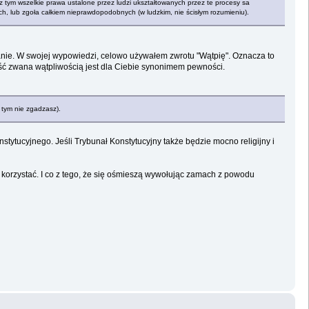
 z tym wszelkie prawa ustalone przez ludzi ukształtowanych przez te procesy sa
ch, lub zgoła całkiem nieprawdopodobnych (w ludzkim, nie ścisłym rozumieniu).
anie. W swojej wypowiedzi, celowo używałem zwrotu "Wątpię". Oznacza to
ość zwana wątpliwością jest dla Ciebie synonimem pewności.
z tym nie zgadzasz).
stytucyjnego. Jeśli Trybunał Konstytucyjny także będzie mocno religijny i
 korzystać. I co z tego, że się ośmieszą wywołując zamach z powodu