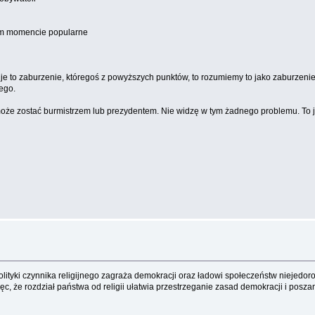
ym momencie popularne
je to zaburzenie, któregoś z powyższych punktów, to rozumiemy to jako zaburzeni
ego.
że zostać burmistrzem lub prezydentem. Nie widzę w tym żadnego problemu. To je
yki czynnika religijnego zagraża demokracji oraz ładowi społeczeństw niejedor
c, że rozdział państwa od religii ułatwia przestrzeganie zasad demokracji i pos