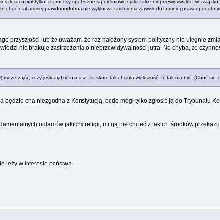
eszłosci uznał tylko, iż procesy społeczne są nieliniowe i jako takie nieprzewidywalne, w związku
ia, że choć najbardziej prawdopodobna nie wyklucza zaistnienia zjawisk dużo mniej prawdopodobny
ę przyszłości lub że uważam, że raz nałożony system polityczny nie ulegnie zmi
wiedzi nie brakuje zastrzeżenia o nieprzewidywalności jutra. No chyba, że czynn
) może zajść, i czy jeśli zajdzie uznasz, że skoro tak chciała wiekszość, to tak ma być. (Choć sie 
a będzie ona niezgodna z Konstytucją, będę mógł tylko zgłosić ją do Trybunału Kon
undamentalnych odłamów jakichś religii, mogą nie chcieć z takich środków przekazu
e leży w interesie państwa.