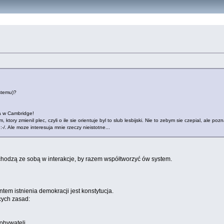
ystemu)?
za w Cambridge!
m, ktory zmienil plec, czyli o ile sie orientuje byl to slub lesbijski. Nie to zebym sie czepial, ale 
/. Ale moze interesuja mnie rzeczy nieistotne...
i wchodzą ze sobą w interakcje, by razem współtworzyć ów system.
tem istnienia demokracji jest konstytucja.
cych zasad:
obywateli