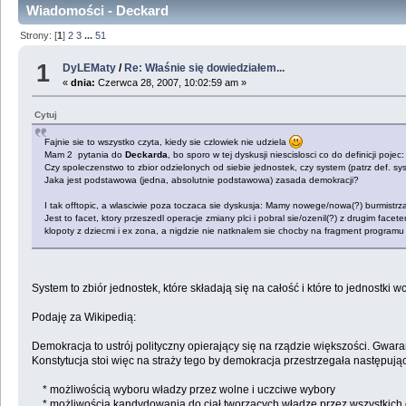
Wiadomości - Deckard
Strony: [
1
]
2
3
...
51
1
DyLEMaty
/
Re: Właśnie się dowiedziałem...
«
dnia:
Czerwca 28, 2007, 10:02:59 am »
Cytuj
Fajnie sie to wszystko czyta, kiedy sie czlowiek nie udziela
Mam 2 pytania do
Deckarda
, bo sporo w tej dyskusji niescislosci co do definicji pojec:
Czy spoleczenstwo to zbior odzielonych od siebie jednostek, czy system (patrz def. s
Jaka jest podstawowa (jedna, absolutnie podstawowa) zasada demokracji?
I tak offtopic, a wlasciwie poza toczaca sie dyskusja: Mamy nowege/nowa(?) burmistr
Jest to facet, ktory przeszedl operacje zmiany plci i pobral sie/ozenil(?) z drugim facete
klopoty z dziecmi i ex zona, a nigdzie nie natknalem sie chocby na fragment programu :-
System to zbiór jednostek, które składają się na całość i które to jednostk
Podaję za Wikipedią:
Demokracja to ustrój polityczny opierający się na rządzie większości. Gwaran
Konstytucja stoi więc na straży tego by demokracja przestrzegała następują
* możliwością wyboru władzy przez wolne i uczciwe wybory
* możliwością kandydowania do ciał tworzących władzę przez wszystkich 