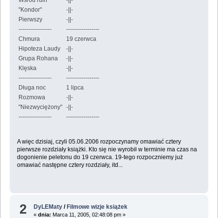
Wśród ruin
-||-
"Kondor"
-||-
Pierwszy
-||-
-----------------
-----------------
Chmura
19 czerwca
Hipoteza Laudy
-||-
Grupa Rohana
-||-
Klęska
-||-
-----------------
-----------------
Długa noc
1 lipca
Rozmowa
-||-
"Niezwyciężony"
-||-
-----------------
-----------------
A więc dzisiaj, czyli 05.06.2006 rozpoczynamy omawiać cztery
pierwsze rozdziały książki. Kto się nie wyrobił w terminie ma czas na
dogonienie peletonu do 19 czerwca. 19-tego rozpoczniemy już
omawiać następne cztery rozdziały, itd...
2
DyLEMaty
/
Filmowe wizje książek
«
dnia:
Marca 11, 2005, 02:48:08 pm »