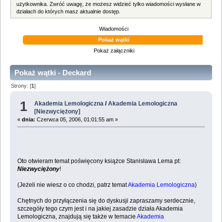
użytkownika. Zwróć uwagę, że możesz widzieć tylko wiadomości wysłane w
działach do których masz aktualnie dostęp.
Wiadomości
Pokaż wątki
Pokaż załączniki
Pokaż wątki - Deckard
Strony: [
1
]
1
Akademia Lemologiczna
/
Akademia Lemologiczna
[Niezwyciężony]
«
dnia:
Czerwca 05, 2006, 01:01:55 am »
Oto otwieram temat poświęcony książce Stanisława Lema pt:
Niezwyciężony
!
(Jeżeli nie wiesz o co chodzi, patrz temat
Akademia Lemologiczna
)
Chętnych do przyłączenia się do dyskusji zapraszamy serdecznie,
szczegóły tego czym jest i na jakiej zasadzie działa Akademia
Lemologiczna, znajdują się także w temacie
Akademia