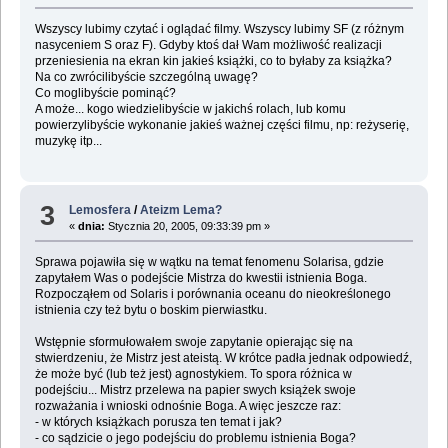
Wszyscy lubimy czytać i oglądać filmy. Wszyscy lubimy SF (z różnym
nasyceniem S oraz F). Gdyby ktoś dał Wam możliwość realizacji
przeniesienia na ekran kin jakieś książki, co to byłaby za książka?
Na co zwrócilibyście szczególną uwagę?
Co moglibyście pominąć?
A może... kogo wiedzielibyście w jakichś rolach, lub komu
powierzylibyście wykonanie jakieś ważnej części filmu, np: reżyserię,
muzykę itp...
3
Lemosfera
/
Ateizm Lema?
«
dnia:
Stycznia 20, 2005, 09:33:39 pm »
Sprawa pojawiła się w wątku na temat fenomenu Solarisa, gdzie
zapytałem Was o podejście Mistrza do kwestii istnienia Boga.
Rozpocząłem od Solaris i porównania oceanu do nieokreślonego
istnienia czy też bytu o boskim pierwiastku.
Wstępnie sformułowałem swoje zapytanie opierając się na
stwierdzeniu, że Mistrz jest ateistą. W krótce padła jednak odpowiedź,
że może być (lub też jest) agnostykiem. To spora różnica w
podejściu... Mistrz przelewa na papier swych książek swoje
rozważania i wnioski odnośnie Boga. A więc jeszcze raz:
- w których książkach porusza ten temat i jak?
- co sądzicie o jego podejściu do problemu istnienia Boga?