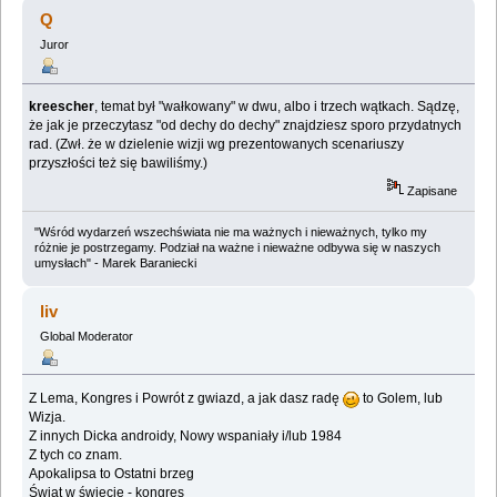
filmowe futurologiczne wizje rzeczywistości.
Q
(Przeczytany 93090 razy)
Juror
kreescher
, temat był "wałkowany" w dwu, albo i trzech wątkach. Sądzę,
że jak je przeczytasz "od dechy do dechy" znajdziesz sporo przydatnych
rad. (Zwł. że w dzielenie wizji wg prezentowanych scenariuszy
przyszłości też się bawiliśmy.)
Zapisane
"Wśród wydarzeń wszechświata nie ma ważnych i nieważnych, tylko my
różnie je postrzegamy. Podział na ważne i nieważne odbywa się w naszych
umysłach" - Marek Baraniecki
liv
Global Moderator
Z Lema, Kongres i Powrót z gwiazd, a jak dasz radę
to Golem, lub
Wizja.
Z innych Dicka androidy, Nowy wspaniały i/lub 1984
Z tych co znam.
Apokalipsa to Ostatni brzeg
Świat w świecie - kongres