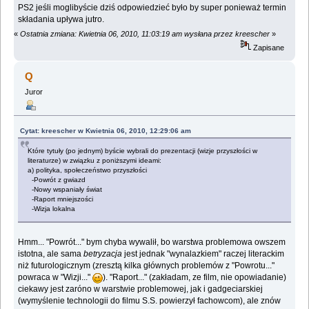
PS2 jeśli moglibyście dziś odpowiedzieć było by super ponieważ termin
składania upływa jutro.
«
Ostatnia zmiana: Kwietnia 06, 2010, 11:03:19 am wysłana przez kreescher
»
Zapisane
Q
Juror
Cytat: kreescher w Kwietnia 06, 2010, 12:29:06 am
Które tytuły (po jednym) byście wybrali do prezentacji (wizje przyszłości w
literaturze) w związku z poniższymi ideami:
a) polityka, społeczeństwo przyszłości
-Powrót z gwiazd
-Nowy wspaniały świat
-Raport mniejszości
-Wizja lokalna
Hmm... "Powrót..." bym chyba wywalił, bo warstwa problemowa owszem
istotna, ale sama
betryzacja
jest jednak "wynalazkiem" raczej literackim
niż futurologicznym (zresztą kilka głównych problemów z "Powrotu..."
powraca w "Wizji..."
). "Raport..." (zakładam, ze film, nie opowiadanie)
ciekawy jest zaróno w warstwie problemowej, jak i gadgeciarskiej
(wymyślenie technologii do filmu S.S. powierzył fachowcom), ale znów