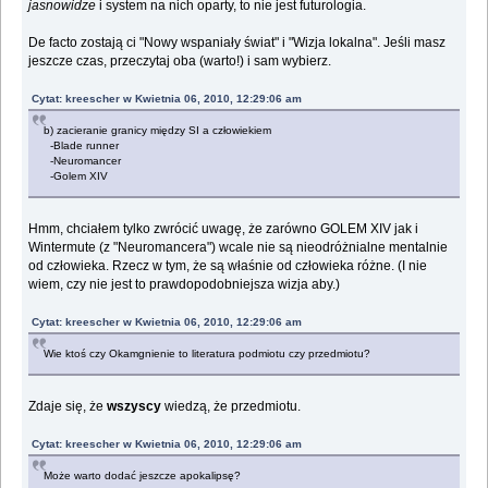
jasnowidze
i system na nich oparty, to nie jest futurologia.
De facto zostają ci "Nowy wspaniały świat" i "Wizja lokalna". Jeśli masz
jeszcze czas, przeczytaj oba (warto!) i sam wybierz.
Cytat: kreescher w Kwietnia 06, 2010, 12:29:06 am
b) zacieranie granicy między SI a człowiekiem
-Blade runner
-Neuromancer
-Golem XIV
Hmm, chciałem tylko zwrócić uwagę, że zarówno GOLEM XIV jak i
Wintermute (z "Neuromancera") wcale nie są nieodróżnialne mentalnie
od człowieka. Rzecz w tym, że są właśnie od człowieka różne. (I nie
wiem, czy nie jest to prawdopodobniejsza wizja aby.)
Cytat: kreescher w Kwietnia 06, 2010, 12:29:06 am
Wie ktoś czy Okamgnienie to literatura podmiotu czy przedmiotu?
Zdaje się, że
wszyscy
wiedzą, że przedmiotu.
Cytat: kreescher w Kwietnia 06, 2010, 12:29:06 am
Może warto dodać jeszcze apokalipsę?