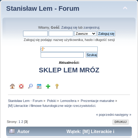
Stanisław Lem - Forum
Witamy,
Gość
.
Zaloguj się
lub
zarejestruj
.
Zaloguj się podając nazwę użytkownika, hasło i długość sesji
Aktualności:
SKLEP LEM MRÓZ
Stanisław Lem - Forum
»
Polski
»
Lemosfera
»
Prezentacje maturalne
»
[M] Literackie i filmowe futurologiczne wizje rzeczywistości. 
« poprzedni
następny »
Strony:
1
2
[
3
]
DRUKUJ
Autor
Wątek: [M] Literackie i