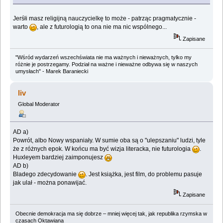
Jerśłi masz religijną nauczycielkę to może - patrząc pragmatycznie -
warto
, ale z futurologią to ona nie ma nic wspólnego...
Zapisane
"Wśród wydarzeń wszechświata nie ma ważnych i nieważnych, tylko my
różnie je postrzegamy. Podział na ważne i nieważne odbywa się w naszych
umysłach" - Marek Baraniecki
liv
Global Moderator
AD a)
Powrót, albo Nowy wspaniały. W sumie oba są o "ulepszaniu" ludzi, tyle
że z różnych epok. W końcu ma być wizja literacka, nie futurologia
.
Huxleyem bardziej zaimponujesz
AD b)
Bladego zdecydowanie
. Jest książka, jest film, do problemu pasuje
jak ulał - można ponawijać.
Zapisane
Obecnie demokracja ma się dobrze – mniej więcej tak, jak republika rzymska w
czasach Oktawiana