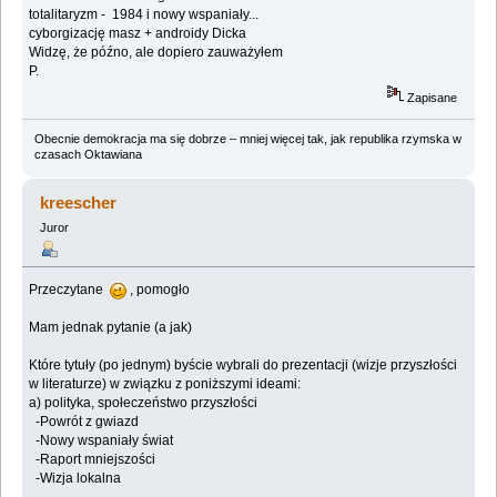
totalitaryzm - 1984 i nowy wspaniały...
cyborgizację masz + androidy Dicka
Widzę, że późno, ale dopiero zauważyłem
P.
Zapisane
Obecnie demokracja ma się dobrze – mniej więcej tak, jak republika rzymska w
czasach Oktawiana
kreescher
Juror
Przeczytane
, pomogło
Mam jednak pytanie (a jak)
Które tytuły (po jednym) byście wybrali do prezentacji (wizje przyszłości
w literaturze) w związku z poniższymi ideami:
a) polityka, społeczeństwo przyszłości
-Powrót z gwiazd
-Nowy wspaniały świat
-Raport mniejszości
-Wizja lokalna