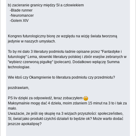
b) zacieranie granicy między SI a człowiekiem
-Blade runner
-Neuromancer
-Golem XIV
Kongres futurologiczny biorę ze względu na wizję świata tworzoną
jedynie w naszych umysłach.
To by mi dało 3 literatury podmiotu ładnie opisane przez "Fantastyke i
futurologię" Lema, słowniki literatury polskiej i zbiór esejów zebranych w
"wybierz czerwoną pigułkę" (polecam). Dodatkowo wpłączę Summa
technologiae.
Wie ktoś czy Okamgnienie to literatura podmiotu czy przedmiotu?
pozdrawiam,
PS liv dzięki za odpowiedź, teraz zobaczyłem
Maksymalnie mogę dać 4 dzieła, moim zdaniem 15 minut na 3 to i tak za
mało.
Uważacie, że jeśli się skupię na 3 wizjach przyszłości: społeczeństwo,
SI, świat jako produkt czyichś działań to będzie ok? Może warto dodać
jeszcze apokalipsę?