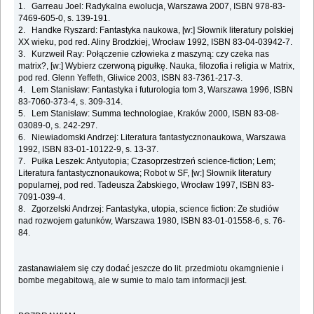
1. Garreau Joel: Radykalna ewolucja, Warszawa 2007, ISBN 978-83-
7469-605-0, s. 139-191.
2. Handke Ryszard: Fantastyka naukowa, [w:] Słownik literatury polskiej
XX wieku, pod red. Aliny Brodzkiej, Wrocław 1992, ISBN 83-04-03942-7.
3. Kurzweil Ray: Połączenie człowieka z maszyną: czy czeka nas
matrix?, [w:] Wybierz czerwoną pigułkę. Nauka, filozofia i religia w Matrix,
pod red. Glenn Yeffeth, Gliwice 2003, ISBN 83-7361-217-3.
4. Lem Stanisław: Fantastyka i futurologia tom 3, Warszawa 1996, ISBN
83-7060-373-4, s. 309-314.
5. Lem Stanisław: Summa technologiae, Kraków 2000, ISBN 83-08-
03089-0, s. 242-297.
6. Niewiadomski Andrzej: Literatura fantastycznonaukowa, Warszawa
1992, ISBN 83-01-10122-9, s. 13-37.
7. Pułka Leszek: Antyutopia; Czasoprzestrzeń science-fiction; Lem;
Literatura fantastycznonaukowa; Robot w SF, [w:] Słownik literatury
popularnej, pod red. Tadeusza Żabskiego, Wrocław 1997, ISBN 83-
7091-039-4.
8. Zgorzelski Andrzej: Fantastyka, utopia, science fiction: Ze studiów
nad rozwojem gatunków, Warszawa 1980, ISBN 83-01-01558-6, s. 76-
84.
zastanawiałem się czy dodać jeszcze do lit. przedmiotu okamgnienie i
bombe megabitową, ale w sumie to malo tam informacji jest.