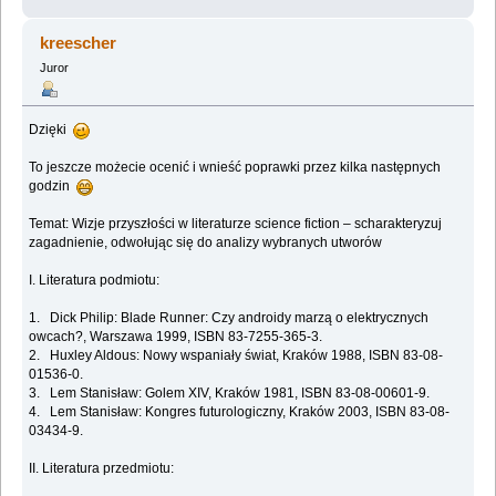
kreescher
Juror
Dzięki
To jeszcze możecie ocenić i wnieść poprawki przez kilka następnych
godzin
Temat: Wizje przyszłości w literaturze science fiction – scharakteryzuj
zagadnienie, odwołując się do analizy wybranych utworów
I. Literatura podmiotu:
1. Dick Philip: Blade Runner: Czy androidy marzą o elektrycznych
owcach?, Warszawa 1999, ISBN 83-7255-365-3.
2. Huxley Aldous: Nowy wspaniały świat, Kraków 1988, ISBN 83-08-
01536-0.
3. Lem Stanisław: Golem XIV, Kraków 1981, ISBN 83-08-00601-9.
4. Lem Stanisław: Kongres futurologiczny, Kraków 2003, ISBN 83-08-
03434-9.
II. Literatura przedmiotu: