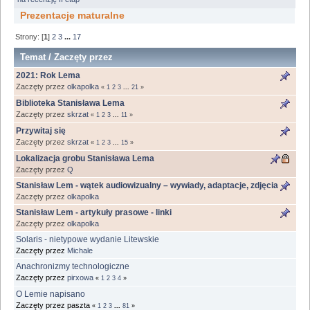
Prezentacje maturalne
Strony: [
1
]
2
3
...
17
Temat
/
Zaczęty przez
2021: Rok Lema
Zaczęty przez
olkapolka
«
1
2
3
...
21
»
Biblioteka Stanisława Lema
Zaczęty przez
skrzat
«
1
2
3
...
11
»
Przywitaj się
Zaczęty przez
skrzat
«
1
2
3
...
15
»
Lokalizacja grobu Stanisława Lema
Zaczęty przez
Q
Stanisław Lem - wątek audiowizualny – wywiady, adaptacje, zdjęcia
Zaczęty przez
olkapolka
Stanisław Lem - artykuły prasowe - linki
Zaczęty przez
olkapolka
Solaris - nietypowe wydanie Litewskie
Zaczęty przez
Michale
Anachronizmy technologiczne
Zaczęty przez
pirxowa
«
1
2
3
4
»
O Lemie napisano
Zaczęty przez paszta
«
1
2
3
...
81
»