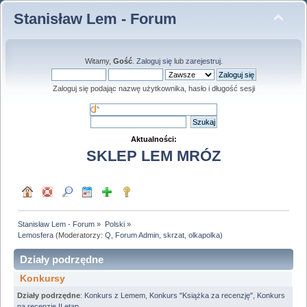
Stanisław Lem - Forum
Witamy,
Gość
.
Zaloguj się
lub
zarejestruj
.
Zaloguj się podając nazwę użytkownika, hasło i długość sesji
Aktualności:
SKLEP LEM MRÓZ
Stanisław Lem - Forum
»
Polski
»
Lemosfera
(Moderatorzy:
Q
,
Forum Admin
,
skrzat
,
olkapolka
)
Działy podrzędne
Konkursy
Działy podrzędne
:
Konkurs z Lemem
,
Konkurs "Książka za recenzję"
,
Konkurs
na recenzję II etap