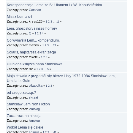
Korespondencja Lema ze St. Ulamem i z Wł. Kapuścińskim
Zaczęty przez
Cetarian
Mistrz Lem a s-f
Zaczęty przez krzys126
«
1
2
3
...
11
»
Lem, ghost story i insze horrory
Zaczęty przez
Q
«
1
2
3
4
»
Co wymyślił Lem... kompendium.
Zaczęty przez maziek
«
1
2
3
...
22
»
Solaris, najstarsza ekranizacja
Zaczęty przez fekete
«
1
2
3
»
Ulubiona książka pana Stanisława
Zaczęty przez Bio
«
1
2
3
...
5
»
Moja chwała z przyjaciół się bierze.Listy 1972-1984 Stanisław Lem,
Ursula LeGuin
Zaczęty przez
olkapolka
«
1
2
3
»
od czego zacząć?
Zaczęty przez
skrzat
Stanisław Lem Non Fiction
Zaczęty przez
lemolog
Zaczarowana historja
Zaczęty przez
lemolog
Wokół Lema się dzieje
Zaczęty przez
sosnus
«
1
2
3
...
41
»