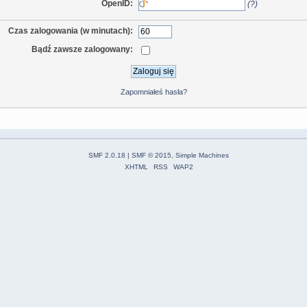
OpenID:
(?)
Czas zalogowania (w minutach):
Bądź zawsze zalogowany:
Zapomniałeś hasła?
SMF 2.0.18
|
SMF © 2015
,
Simple Machines
XHTML
RSS
WAP2