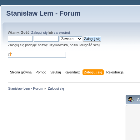
Stanisław Lem - Forum
Witamy,
Gość
.
Zaloguj się
lub
zarejestruj
.
Zaloguj się podając nazwę użytkownika, hasło i długość sesji
Strona główna
Pomoc
Szukaj
Kalendarz
Zaloguj się
Rejestracja
Stanisław Lem - Forum
»
Zaloguj się
Za