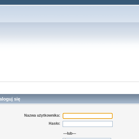
loguj się
Nazwa użytkownika:
Hasło:
—lub—