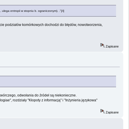
 ulega entropii w stopniu b. ograniczonym). ."[/i]
trakcie podziałów komórkowych dochodzi do błędów, nowotworzenia,
Zapisane
wórczego, odwołania do źródeł są niekonieczne.
giae", rozdziały "Kłopoty z informacją" i "Inżynieria językowa"
Zapisane