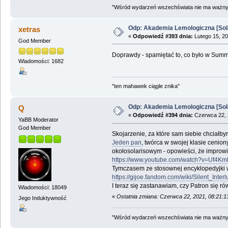
"Wśród wydarzeń wszechświata nie ma ważnych
Odp: Akademia Lemologiczna [Sol
xetras
«
Odpowiedź #393 dnia:
Lutego 15, 20
God Member
Doprawdy - spamiętać to, co było w Summa
Wiadomości: 1682
"ten mahawek ciągle znika"
Odp: Akademia Lemologiczna [Sol
Q
«
Odpowiedź #394 dnia:
Czerwca 22, 
YaBB Moderator
God Member
Skojarzenie, za które sam siebie chciałby
Jeden pan
, twórca w swojej klasie cenio
okołosolarisowym - opowieści, że improwi
https://www.youtube.com/watch?v=Uf4Km
Tymczasem ze stosownej encyklopedyjki w
https://gijoe.fandom.com/wiki/Silent_Int
I teraz się zastanawiam, czy Patron się r
Wiadomości: 18049
«
Ostatnia zmiana: Czerwca 22, 2021, 08:21:
Jego Induktywność
"Wśród wydarzeń wszechświata nie ma ważnych