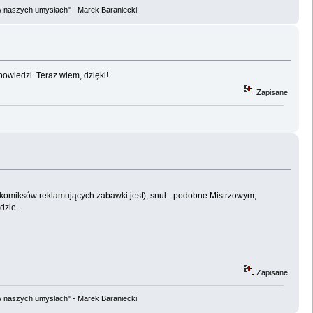
w naszych umysłach" - Marek Baraniecki
owiedzi. Teraz wiem, dzięki!
Zapisane
komiksów reklamujących zabawki jest), snuł - podobne Mistrzowym,
dzie...
Zapisane
w naszych umysłach" - Marek Baraniecki