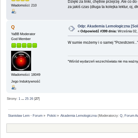
Dzięki za linki, chętnie przejrzę. Ale co
Wiadomości: 210
za jakiś czas (długa ta kolejka lektur, oj, d
Odp: Akademia Lemologiczna [Sol
Q
«
Odpowiedź #399 dnia:
Września 02, 
YaBB Moderator
God Member
W sumie możemy i o samej "Przestrzeni...
"Wśród wydarzeń wszechświata nie ma ważnych
Wiadomości: 18049
Jego Induktywność
Strony:
1
...
25
26
[
27
]
Stanisław Lem - Forum
»
Polski
»
Akademia Lemologiczna
(Moderatorzy:
Q
,
Forum A