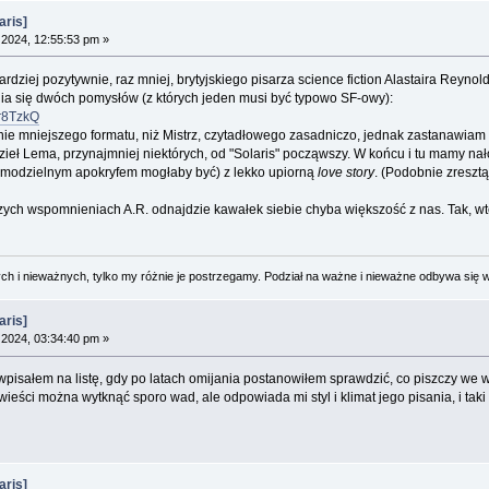
aris]
2024, 12:55:53 pm »
ziej pozytywnie, raz mniej, brytyjskiego pisarza science fiction Alastaira Reynol
ia się dwóch pomysłów (z których jeden musi być typowo SF-owy):
r8TzkQ
nie mniejszego formatu, niż Mistrz, czytadłowego zasadniczo, jednak zastanawiam 
zieł Lema, przynajmniej niektórych, od "Solaris" począwszy. W końcu i tu mamy n
amodzielnym apokryfem mogłaby być) z lekko upiorną
love story
. (Podobnie zresztą
ych wspomnieniach A.R. odnajdzie kawałek siebie chyba większość z nas. Tak, wted
 i nieważnych, tylko my różnie je postrzegamy. Podział na ważne i nieważne odbywa się 
aris]
2024, 03:34:40 pm »
h wpisałem na listę, gdy po latach omijania postanowiłem sprawdzić, co piszczy we w
wieści można wytknąć sporo wad, ale odpowiada mi styl i klimat jego pisania, i tak
aris]