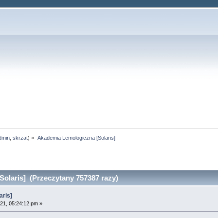
dmin
,
skrzat
) »
 Akademia Lemologiczna [Solaris]
olaris] (Przeczytany 757387 razy)
aris]
21, 05:24:12 pm »