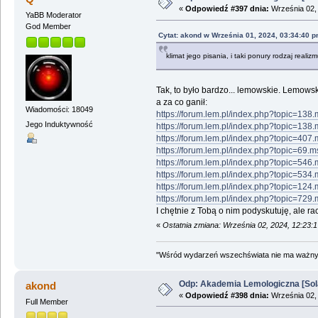
«
Odpowiedź #397 dnia:
Września 02, 
YaBB Moderator
God Member
Cytat: akond w Września 01, 2024, 03:34:40 
klimat jego pisania, i taki ponury rodzaj realiz
Tak, to było bardzo... lemowskie. Lemows
a za co ganił:
Wiadomości: 18049
https://forum.lem.pl/index.php?topic=1
Jego Induktywność
https://forum.lem.pl/index.php?topic=1
https://forum.lem.pl/index.php?topic=4
https://forum.lem.pl/index.php?topic=6
https://forum.lem.pl/index.php?topic=5
https://forum.lem.pl/index.php?topic=5
https://forum.lem.pl/index.php?topic=1
https://forum.lem.pl/index.php?topic=7
I chętnie z Tobą o nim podyskutuję, ale ra
«
Ostatnia zmiana: Września 02, 2024, 12:23:
"Wśród wydarzeń wszechświata nie ma ważnych
Odp: Akademia Lemologiczna [Sol
akond
«
Odpowiedź #398 dnia:
Września 02, 
Full Member