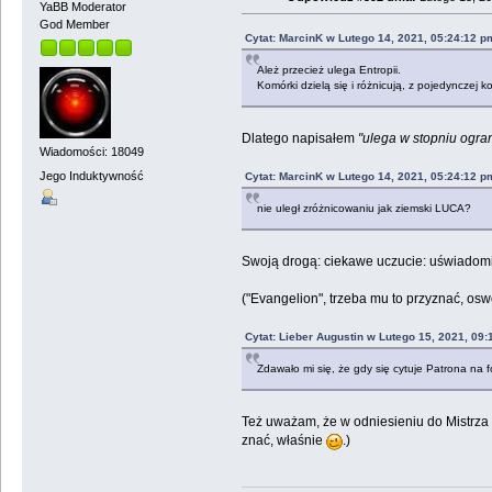
YaBB Moderator
God Member
Cytat: MarcinK w Lutego 14, 2021, 05:24:12 p
Ależ przecież ulega Entropii.
Komórki dzielą się i różnicują, z pojedyncze
Dlatego napisałem
"ulega w stopniu ogra
Wiadomości: 18049
Jego Induktywność
Cytat: MarcinK w Lutego 14, 2021, 05:24:12 p
nie uległ zróżnicowaniu jak ziemski LUCA?
Swoją drogą: ciekawe uczucie: uświadomić
("Evangelion", trzeba mu to przyznać, oswo
Cytat: Lieber Augustin w Lutego 15, 2021, 09
Zdawało mi się, że gdy się cytuje Patrona n
Też uważam, że w odniesieniu do Mistrz
znać, właśnie
.)