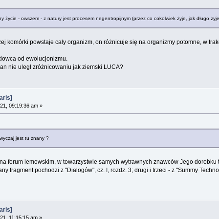
ony życie - owszem - z natury jest procesem negentropijnym (przez co cokolwiek żyje, jak długo żyje,
nczej komórki powstaje cały organizm, on różnicuje się na organizmy potomne, w 
adowca od ewolucjonizmu.
cean nie uległ zróżnicowaniu jak ziemski LUCA?
aris]
21, 09:19:36 am »
wyczaj jest tu znany ?
na na forum lemowskim, w towarzystwie samych wytrawnych znawców Jego dorobku t
 fragment pochodzi z "Dialogów", cz. I, rozdz. 3; drugi i trzeci - z "Summy Technolo
aris]
21, 11:15:15 am »