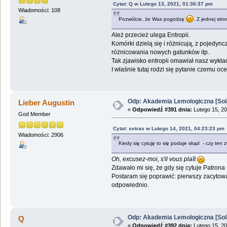
Cytat: Q w Lutego 13, 2021, 01:36:37 pm
Wiadomości: 108
Pozwólcie, że Was pogodzę
. Z jednej str
Ależ przecież ulega Entropii.
Komórki dzielą się i różnicują, z pojedy
różnicowania nowych gatunków itp.
Tak zjawisko entropii omawiał nasz wykł
I właśnie tutaj rodzi się pytanie czemu o
Odp: Akademia Lemologiczna [Sol
Lieber Augustin
«
Odpowiedź #391 dnia:
Lutego 15, 20
God Member
Cytat: xetras w Lutego 14, 2021, 04:23:23 pm
Wiadomości: 2906
Kiedy się cytuję to się podaje skąd - czy ten z
Oh, excusez-moi, s'il vous plaît
Zdawało mi się, że gdy się cytuje Patro
Postaram się poprawić: pierwszy zacytowany
odpowiednio.
Odp: Akademia Lemologiczna [Sol
Q
«
Odpowiedź #392 dnia:
Lutego 15, 20