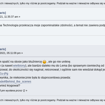
 i nieważnych, tylko my różnie je postrzegamy. Podział na ważne i nieważne odbywa się 
aris]
21, 11:35:37 am »
 Technologia przekracza moje zapominalskie zdolności, a temat nie zawiera podp
aris]
2021, 05:11:09 pm »
m spalić na stosie jako bluźniercę
, ale go nie uniknę.
ny (a nawet
wielbiony
), ale bardzo daleko mu do Lema (bo sprawnym rzemiechą od 
zował, do okoliczności się naginał,
retconował
, i ogólnie sam nie wiedział dokąd je
Eu-jPg
ynika, że niekoniecznie była to stuprocentowa prawda:
erlude#Behind_the_scenes
ównież krygował?
13 pm wysłana przez Q
»
 i nieważnych, tylko my różnie je postrzegamy. Podział na ważne i nieważne odbywa się 