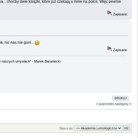
a... choćby dwie książki, które już czekają u mnie na półce. Więc pewnie
Zapisane
, nic nas nie goni...
Zapisane
w naszych umysłach" - Marek Baraniecki
DRUKUJ
« poprzedni
następny »
Skocz do: