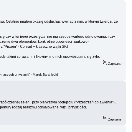
dsa. Ostatnio miałem okazję odsluchać wywiad z nim, w którym twierdzi, że
się czy w tej
teorii przecięcia
, nie ma czegoś wartego odnotowania, i czy
ałożenie dwu elementów, konkretnie opowieści naukowo-
 z "Pirxem" - Conrad + klasyczne wątki SF.)
y takimi sprawami, i fikcyjnymi o nich opowieściami, się żyło.
Zapisane
w naszych umysłach" - Marek Baraniecki
spółczesnej es-ef. I przy pierwszym podejściu ("Przestrzeń objawienia"),
i ponury rodzaj realizmu odmalowanej wizji przyszłości.
Zapisane