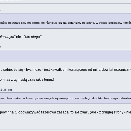
m
j komórki powstaje cały organizm, on różnicuje się na organizmy potomne, w trakcie podziałów k
niczonym"
nie -
"nie ulega"
.
m
 sobie, że się - być może - jest kawałkiem konającego od miliardów lat oceaniczn
ił nas z tą myślą czas jakiś temu.)
:19:36 am
a forum lemowskim, w towarzystwie samych wytrawnych znawców Jego dorobku twórczego, odwołani
a powinna tu obowiązywać fiszerowa zasada
"to się zna!"
. (Ale - z drugiej strony - 