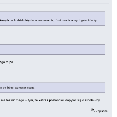
omórkowych dochodzi do błędów, nowotworzenia, różnicowania nowych gatunków itp.
ego trupa.
a do źródeł są niekonieczne.
nie ma też nic złego w tym, że
xetras
postanowił dopytać się o źródła - by
Zapisane