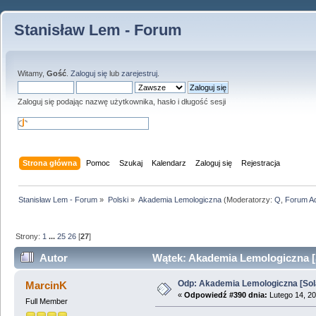
Stanisław Lem - Forum
Witamy,
Gość
.
Zaloguj się
lub
zarejestruj
.
Zaloguj się podając nazwę użytkownika, hasło i długość sesji
Strona główna
Pomoc
Szukaj
Kalendarz
Zaloguj się
Rejestracja
Stanisław Lem - Forum
»
Polski
»
Akademia Lemologiczna
(Moderatorzy:
Q
,
Forum A
Strony:
1
...
25
26
[
27
]
Autor
Wątek: Akademia Lemologiczna [S
Odp: Akademia Lemologiczna [Sol
MarcinK
«
Odpowiedź #390 dnia:
Lutego 14, 20
Full Member