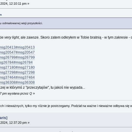
2024, 12:10:11 pm »
pm
mu odmalowanej wizji przyszłości.
kie
very light
, ale zawsze. Skoro zatem odkryłem w Tobie bratnią - w tym zakresie - d
38.msg20413#msg20413
38.msg20547#msg20547
07.msg26799#msg26799
9.msg26784#msg26784
46.msg27180#msg27180
34.msg27298#msg27298
24.msg37464#msg37464
29.msg36308#msg36308
czej w którymś z "przeczytajów", tu jakoś nie wypada...
17 pm wysłana przez Q
»
 i nieważnych, tylko my różnie je postrzegamy. Podział na ważne i nieważne odbywa się 
aris]
2024, 12:37:20 pm »