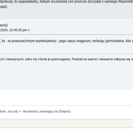
 do dyskusji, to wypadałoby, żebym wcześniej coś jeszcze doczytał z samego Reynolds
ługa).
aris]
2024, 12:45:20 pm »
", to - w powszechnym wyobrażeniu - jego opus magnum, mówiąc górnolotnie. Ale ok
 i nieważnych, tylko my różnie je postrzegamy. Podział na ważne i nieważne odbywa się 
dmin
,
skrzat
) »
 Akademia Lemologiczna [Solaris]