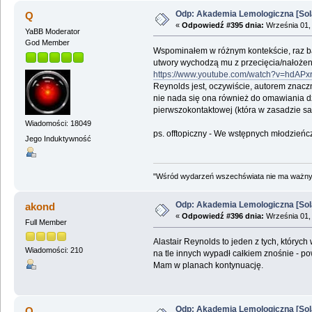
Odp: Akademia Lemologiczna [Sol
Q
«
Odpowiedź #395 dnia:
Września 01, 
YaBB Moderator
God Member
Wspominałem w różnym kontekście, raz bard
utwory wychodzą mu z przecięcia/nałożen
https://www.youtube.com/watch?v=hdAPx
Reynolds jest, oczywiście, autorem znacz
nie nada się ona również do omawiania d
pierwszokontaktowej (która w zasadzie s
Wiadomości: 18049
ps. offtopiczny - We wstępnych młodzieńcz
Jego Induktywność
"Wśród wydarzeń wszechświata nie ma ważnych
Odp: Akademia Lemologiczna [Sol
akond
«
Odpowiedź #396 dnia:
Września 01, 
Full Member
Alastair Reynolds to jeden z tych, któryc
Wiadomości: 210
na tle innych wypadł całkiem znośnie - po
Mam w planach kontynuację.
Odp: Akademia Lemologiczna [Sol
Q