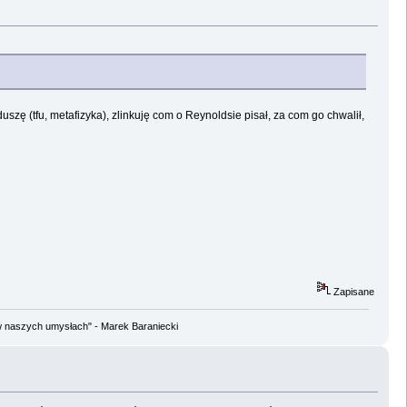
uszę (tfu, metafizyka), zlinkuję com o Reynoldsie pisał, za com go chwalił,
Zapisane
w naszych umysłach" - Marek Baraniecki