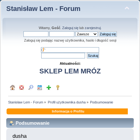
Stanisław Lem - Forum
Witamy,
Gość
.
Zaloguj się
lub
zarejestruj
.
Zaloguj się podając nazwę użytkownika, hasło i długość sesji
Aktualności:
SKLEP LEM MRÓZ
Stanisław Lem - Forum
»
Profil użytkownika dusha
»
Podsumowanie
Informacja o Profilu
Podsumowanie
dusha 