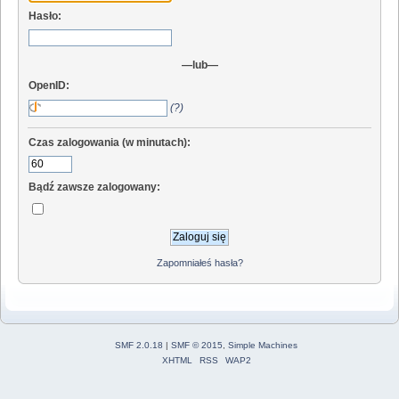
Hasło:
—lub—
OpenID:
(?)
Czas zalogowania (w minutach):
Bądź zawsze zalogowany:
Zapomniałeś hasła?
SMF 2.0.18
|
SMF © 2015
,
Simple Machines
XHTML
RSS
WAP2