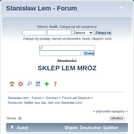
Stanisław Lem - Forum
Witamy,
Gość
.
Zaloguj się
lub
zarejestruj
.
Zaloguj się podając nazwę użytkownika, hasło i długość sesji
Aktualności:
SKLEP LEM MRÓZ
Stanisław Lem - Forum
»
German
»
Forum auf Deutsch
»
Deutscher Splitter aus das Jahr von Stanisław Lem
« poprzedni
następny »
Strony: [
1
]
DRUKUJ
Autor
Wątek: Deutscher Splitter