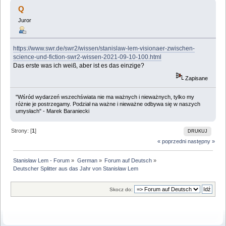
aus das Jahr von Stanisław Lem (Przeczytany 85571
Q
razy)
Juror
https://www.swr.de/swr2/wissen/stanislaw-lem-visionaer-zwischen-
science-und-fiction-swr2-wissen-2021-09-10-100.html
Das erste was ich weiß, aber ist es das einzige?
Zapisane
"Wśród wydarzeń wszechświata nie ma ważnych i nieważnych, tylko my
różnie je postrzegamy. Podział na ważne i nieważne odbywa się w naszych
umysłach" - Marek Baraniecki
Strony: [
1
]
DRUKUJ
« poprzedni
następny »
Stanisław Lem - Forum
»
German
»
Forum auf Deutsch
»
Deutscher Splitter aus das Jahr von Stanisław Lem
Skocz do: