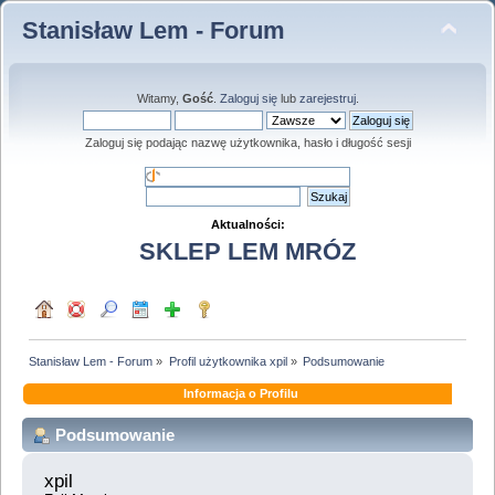
Stanisław Lem - Forum
Witamy,
Gość
.
Zaloguj się
lub
zarejestruj
.
Zaloguj się podając nazwę użytkownika, hasło i długość sesji
Aktualności:
SKLEP LEM MRÓZ
Stanisław Lem - Forum
»
Profil użytkownika xpil
»
Podsumowanie
Informacja o Profilu
Podsumowanie
xpil 