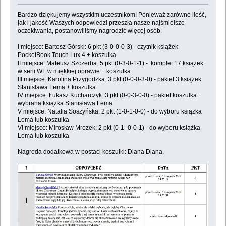
Bardzo dziękujemy wszystkim uczestnikom! Ponieważ zarówno ilość,
jak i jakość Waszych odpowiedzi przeszła nasze najśmielsze
oczekiwania, postanowiliśmy nagrodzić więcej osób:
I miejsce: Bartosz Górski: 6 pkt (3-0-0-0-3) - czytnik książek
PocketBook Touch Lux 4 + koszulka
II miejsce: Mateusz Szczerba: 5 pkt (0-3-0-1-1) - komplet 17 książek
w serii WL w miękkiej oprawie + koszulka
III miejsce: Karolina Przygodzka: 3 pkt (0-0-0-3-0) - pakiet 3 książek
Stanisława Lema + koszulka
IV miejsce: Łukasz Kucharczyk: 3 pkt (0-0-3-0-0) - pakiet koszulka +
wybrana książka Stanisława Lema
V miejsce: Natalia Soszyńska: 2 pkt (1-0-1-0-0) - do wyboru książka
Lema lub koszulka
VI miejsce: Mirosław Mrozek: 2 pkt (0-1–0-0-1) - do wyboru książka
Lema lub koszulka
Nagroda dodatkowa w postaci koszulki: Diana Diana.