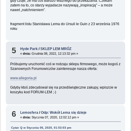
gdy czuje, że ma coś Bardzo Ważnego do przekazania. Czekam
zatem na to, co starzy wyjadacze nazywają „inspiracją” – a może
nawet „natchnieniem”.
fragment listu Stanisława Lema do Ursuli le Guin z 23 września 1976
roku
5
Hyde Park
/
SKLEP LEM MRÓZ
«
dnia:
Grudnia 08, 2022, 12:13:32 pm »
Próbujemy uruchomić coś w rodzaju sklepu firmowego, może kogoś z
Szanownych Forumowiczów zainteresuje nasza oferta:
www.allegoria.pl
Gdyby ktoś zdecydował się na przedświąteczne zakupy, wpiszcie w
koszyku kod FORUM-LEM ;-)
6
Lemosfera
/
Odp: Wokół Lema się dzieje
«
dnia:
Stycznia 07, 2020, 12:02:12 pm »
Cytat: Q w Stycznia 06, 2020, 01:53:03 pm