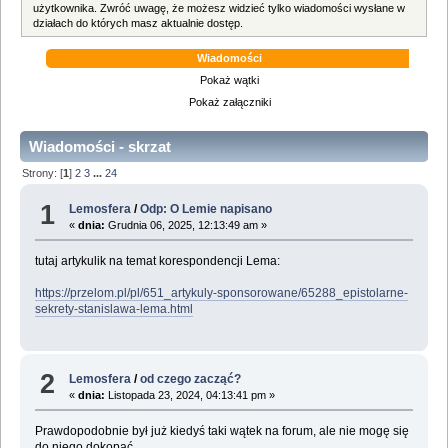
użytkownika. Zwróć uwagę, że możesz widzieć tylko wiadomości wysłane w
działach do których masz aktualnie dostęp.
Wiadomości
Pokaż wątki
Pokaż załączniki
Wiadomości - skrzat
Strony: [
1
]
2
3
...
24
1
Lemosfera
/
Odp: O Lemie napisano
«
dnia:
Grudnia 06, 2025, 12:13:49 am »
tutaj artykulik na temat korespondencji Lema:
https://przelom.pl/pl/651_artykuly-sponsorowane/65288_epistolarne-
sekrety-stanislawa-lema.html
2
Lemosfera
/
od czego zacząć?
«
dnia:
Listopada 23, 2024, 04:13:41 pm »
Prawdopodobnie był już kiedyś taki wątek na forum, ale nie mogę się
do niego dokopać.