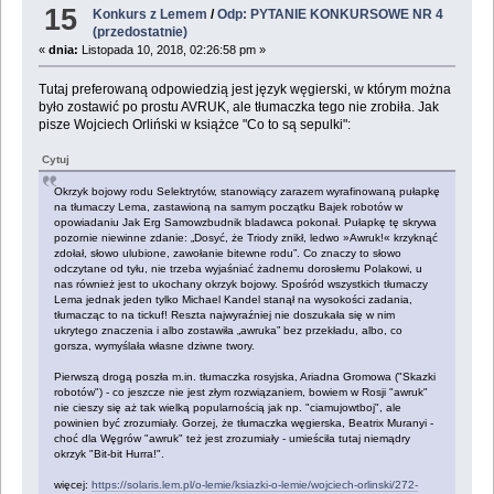
15
Konkurs z Lemem
/
Odp: PYTANIE KONKURSOWE NR 4
(przedostatnie)
«
dnia:
Listopada 10, 2018, 02:26:58 pm »
Tutaj preferowaną odpowiedzią jest język węgierski, w którym można
było zostawić po prostu AVRUK, ale tłumaczka tego nie zrobiła. Jak
pisze Wojciech Orliński w książce "Co to są sepulki":
Cytuj
Okrzyk bojowy rodu Selektrytów, stanowiący zarazem wyrafinowaną pułapkę
na tłumaczy Lema, zastawioną na samym początku Bajek robotów w
opowiadaniu Jak Erg Samowzbudnik bladawca pokonał. Pułapkę tę skrywa
pozornie niewinne zdanie: „Dosyć, że Triody znikł, ledwo »Awruk!« krzyknąć
zdołał, słowo ulubione, zawołanie bitewne rodu”. Co znaczy to słowo
odczytane od tyłu, nie trzeba wyjaśniać żadnemu dorosłemu Polakowi, u
nas również jest to ukochany okrzyk bojowy. Spośród wszystkich tłumaczy
Lema jednak jeden tylko Michael Kandel stanął na wysokości zadania,
tłumacząc to na tickuf! Reszta najwyraźniej nie doszukała się w nim
ukrytego znaczenia i albo zostawiła „awruka” bez przekładu, albo, co
gorsza, wymyślała własne dziwne twory.
Pierwszą drogą poszła m.in. tłumaczka rosyjska, Ariadna Gromowa ("Skazki
robotów") - co jeszcze nie jest złym rozwiązaniem, bowiem w Rosji "awruk"
nie cieszy się aż tak wielką popularnością jak np. "ciamujowtboj", ale
powinien być zrozumiały. Gorzej, że tłumaczka węgierska, Beatrix Muranyi -
choć dla Węgrów "awruk" też jest zrozumiały - umieściła tutaj niemądry
okrzyk "Bit-bit Hurra!".
więcej:
https://solaris.lem.pl/o-lemie/ksiazki-o-lemie/wojciech-orlinski/272-