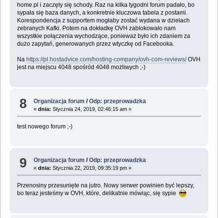
home.pl i zaczęły się schody. Raz na kilka tygodni forum padało, bo
sypała się baza danych, a konkretnie kluczowa tabela z postami.
Korespondencja z supportem mogłaby zostać wydana w dziełach
zebranych Kafki. Potem na dokładkę OVH zablokowało nam
wszystkie połączenia wychodzące, ponieważ było ich zdaniem za
dużo zapytań, generowanych przez wtyczkę od Facebooka.
Na
https://pl.hostadvice.com/hosting-company/ovh-com-reviews/
OVH
jest na miejscu 4048 spośród 4048 możliwych ;-)
8
Organizacja forum
/
Odp: przeprowadzka
«
dnia:
Stycznia 24, 2019, 02:46:15 am »
test nowego forum ;-)
9
Organizacja forum
/
Odp: przeprowadzka
«
dnia:
Stycznia 22, 2019, 09:35:19 pm »
Przenosiny przesunięte na jutro. Nowy serwer powinien być lepszy,
bo teraz jesteśmy w OVH, które, delikatnie mówiąc, się sypie