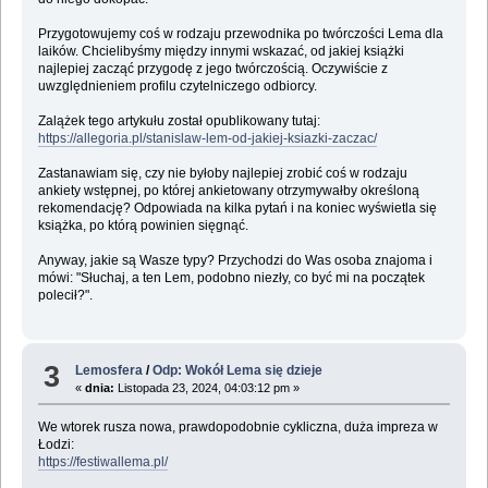
Przygotowujemy coś w rodzaju przewodnika po twórczości Lema dla
laików. Chcielibyśmy między innymi wskazać, od jakiej książki
najlepiej zacząć przygodę z jego twórczością. Oczywiście z
uwzględnieniem profilu czytelniczego odbiorcy.
Zalążek tego artykułu został opublikowany tutaj:
https://allegoria.pl/stanislaw-lem-od-jakiej-ksiazki-zaczac/
Zastanawiam się, czy nie byłoby najlepiej zrobić coś w rodzaju
ankiety wstępnej, po której ankietowany otrzymywałby określoną
rekomendację? Odpowiada na kilka pytań i na koniec wyświetla się
książka, po którą powinien sięgnąć.
Anyway, jakie są Wasze typy? Przychodzi do Was osoba znajoma i
mówi: "Słuchaj, a ten Lem, podobno niezły, co być mi na początek
polecił?".
3
Lemosfera
/
Odp: Wokół Lema się dzieje
«
dnia:
Listopada 23, 2024, 04:03:12 pm »
We wtorek rusza nowa, prawdopodobnie cykliczna, duża impreza w
Łodzi:
https://festiwallema.pl/