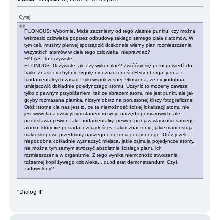
Cytuj
FILONOUS: Wybornie. Może zaczniemy od tego właśnie punktu: czy można
wskrzesić człowieka poprzez odbudowę takiego samego ciała z atomów. W
tym celu musimy pierwej sporządzić doskonale wierny plan rozmieszczenia
wszystkich atomów w ciele tego człowieka, nieprawdaż?
HYLAS: To oczywiste.
FILONOUS: Oczywiste, ale czy wykonalne? Zwróćmy się po odpowiedź do
fizyki. Znasz niechybnie regułę nieoznaczoności Heisenberga, jedną z
fundamentalnych zasad fizyki współczesnej. Głosi ona, że niepodobna
umiejscowić dokładnie pojedynczego atomu. Uczynić to możemy zawsze
tylko z pewnym przybliżeniem, tak że obrazem atomu nie jest punkt, ale jak
gdyby rozmazana plamka, niczym obraz na poruszonej kliszy fotograficznej.
Otóż istotne dla nas jest to, że ta niemożność ścisłej lokalizacji atomu nie
jest wywołana dzisiejszym stanem rozwoju narzędzi pomiarowych, ale
przedstawia pewien fakt fundamentalny, pewien przejaw własności samego
atomu, który nie posiada rozciągłości w takim znaczeniu, jakie manifestują
makroskopowe przedmioty naszego otoczenia codziennego. Otóż jeżeli
niepodobna dokładnie wyznaczyć miejsca, jakie zajmują pojedyncze atomy,
nie można tym samym stworzyć absolutnie ścisłego planu ich
rozmieszczenia w organizmie. Z tego wynika niemożność stworzenia
tożsamej kopii żywego człowieka... quod erat demonstrandum. Czyś
zadowolony?
"Dialog II"