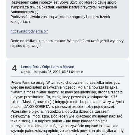
Reżyserem całej imprezy jest Borys Szyc, do którego czuję sporo
sympatii za tzw. całokształt. Pięknie kiedyś przyczytał "Przyjaciela
Automateusza ;-)
Podczas festiwalu zostaną wręczone nagrody Lema w trzech
kategoriach:
https://nagrodylema.pl/
Będę na festiwalu, nie omieszkam Was poinformować, jeżeli wydarzy
się coś ciekawego.
4
Lemosfera
/
Odp: Lem o Masce
«
dnia:
Listopada 23, 2024, 03:51:04 pm »
Pytała Pani, co piszę. W tym roku chorowałem przez kilka miesięcy,
więc nie napisałem praktycznie niczego. Moja najnowsza książka,
"Katar", a może "Katar sienny", to mały pseudothriller, drobna rzecz z
ukrytym przesłaniem. To, co się liczy, powstało w listopadzie 1975
roku – "Maska", nowela [...] intryguje mnie, bo po raz pierwszy w życiu
pisałem JAKO KOBIETA, w pierwszej osobie liczby pojedynczej.
Przeraźliwie piękna, niegodziwa, gotycka dziewica, zarazem
dziewczyna i modliszka. Bóg jeden wie, dlaczego musiałem napisać
taką historię. Co napiszę potem – nie mam bladego pojęcia.
Inercyjnie, machinalnie, mógłbym oczywiście napisać to i owo, ale
wyznaję paleozoiczną opinię, że człowiek powinien pisać tylko wtedy,