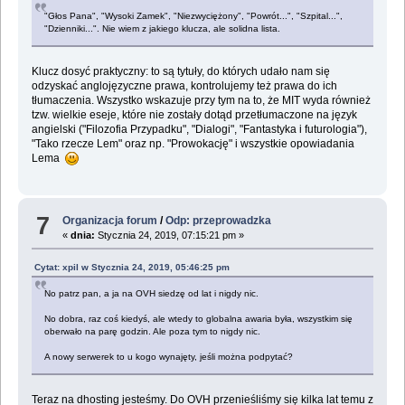
"Głos Pana", "Wysoki Zamek", "Niezwyciężony", "Powrót...", "Szpital...",
"Dzienniki...". Nie wiem z jakiego klucza, ale solidna lista.
Klucz dosyć praktyczny: to są tytuły, do których udało nam się
odzyskać anglojęzyczne prawa, kontrolujemy też prawa do ich
tłumaczenia. Wszystko wskazuje przy tym na to, że MIT wyda również
tzw. wielkie eseje, które nie zostały dotąd przetłumaczone na język
angielski ("Filozofia Przypadku", "Dialogi", "Fantastyka i futurologia"),
"Tako rzecze Lem" oraz np. "Prowokację" i wszystkie opowiadania
Lema
7
Organizacja forum
/
Odp: przeprowadzka
«
dnia:
Stycznia 24, 2019, 07:15:21 pm »
Cytat: xpil w Stycznia 24, 2019, 05:46:25 pm
No patrz pan, a ja na OVH siedzę od lat i nigdy nic.
No dobra, raz coś kiedyś, ale wtedy to globalna awaria była, wszystkim się
oberwało na parę godzin. Ale poza tym to nigdy nic.
A nowy serwerek to u kogo wynajęty, jeśli można podpytać?
Teraz na dhosting jesteśmy. Do OVH przenieśliśmy się kilka lat temu z