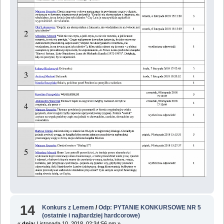
14
Konkurs z Lemem
/
Odp: PYTANIE KONKURSOWE NR 5
(ostatnie i najbardziej hardcorowe)
«
dnia:
Listopada 10, 2018, 02:34:56 pm »