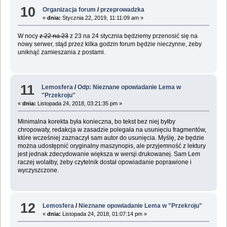
10
Organizacja forum
/
przeprowadzka
«
dnia:
Stycznia 22, 2019, 11:11:09 am »
W nocy
z 22 na 23
z 23 na 24 stycznia będziemy przenosić się na
nowy serwer, stąd przez kilka godzin forum będzie nieczynne, żeby
uniknąć zamieszania z postami.
11
Lemosfera
/
Odp: Nieznane opowiadanie Lema w
"Przekroju"
«
dnia:
Listopada 24, 2018, 03:21:35 pm »
Minimalna korekta była konieczna, bo tekst bez niej byłby
chropowaty, redakcja w zasadzie polegała na usunięciu fragmentów,
które wcześniej zaznaczył sam autor do usunięcia. Myślę, że będzie
można udostępnić oryginalny maszynopis, ale przyjemność z lektury
jest jednak zdecydowanie większa w wersji drukowanej. Sam Lem
raczej wolałby, żeby czytelnik dostał opowiadanie poprawione i
wyczyszczone.
12
Lemosfera
/
Nieznane opowiadanie Lema w "Przekroju"
«
dnia:
Listopada 24, 2018, 01:07:14 pm »