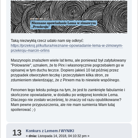
Taką niezwykłą rzecz udało nam się odkryć:
https://przekroj.pl/kultura/nieznane-opowiadanie-lema-w-zimowym-
przekroju-marcin-orlins
Maszynopis znalazłem wiele lat temu, ale ponieważ był zatytułowany
"Polowanie", uznałem, że to Pirx i własnoręcznie pogrzebałem go w
opisanej w tym duchu teczce. Dopiero jakieś 10 lat później przez
przypadek otworzyłem teczkę i przeczytałem kilka stron, ze
zdumieniem stwierdzając, że z Pirxem ma to niewiele wspólnego.
Fenomen tego tekstu polega na tym, że jest to zamknięte fabularnie i
skończone opowiadanie, w dodatku po wstępnej korekcie Lema.
Dlaczego nie zostało wcześniej, to znaczy od razu opublikowane?
Mam pewne przypuszczenia, ale nie mam sumienia Wam tutaj
spoilerować ;-)
13
Konkurs z Lemem
/
WYNIKI
«
dnia:
Listopada 14, 2018, 04:10:32 pm »