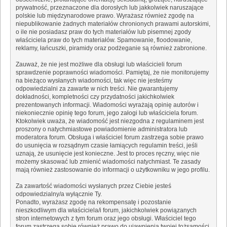
prywatność, przeznaczone dla dorosłych lub jakkolwiek naruszające
polskie lub międzynarodowe prawo. Wyrażasz również zgodę na
niepublikowanie żadnych materiałów chronionych prawami autorskimi,
o ile nie posiadasz praw do tych materiałów lub pisemnej zgody
właściciela praw do tych materiałów. Spamowanie, floodowanie,
reklamy, łańcuszki, piramidy oraz podżeganie są również zabronione.
Zauważ, że nie jest możliwe dla obsługi lub właścicieli forum
sprawdzenie poprawności wiadomości. Pamiętaj, że nie monitorujemy
na bieżąco wysłanych wiadomości, tak więc nie jesteśmy
odpowiedzialni za zawarte w nich treści. Nie gwarantujemy
dokładności, kompletności czy przydatności jakichkolwiek
prezentowanych informacji. Wiadomości wyrażają opinię autorów i
niekoniecznie opinię tego forum, jego załogi lub właściciela forum.
Ktokolwiek uważa, że wiadomość jest niezgodna z regulaminem jest
proszony o natychmiastowe powiadomienie administratora lub
moderatora forum. Obsługa i właściciel forum zastrzega sobie prawo
do usunięcia w rozsądnym czasie łamiących regulamin treści, jeśli
uznają, że usunięcie jest konieczne. Jest to proces ręczny, więc nie
możemy skasować lub zmienić wiadomości natychmiast. Te zasady
mają również zastosowanie do informacji o użytkowniku w jego profilu.
Za zawartość wiadomości wysłanych przez Ciebie jesteś
odpowiedzialny/a wyłącznie Ty.
Ponadto, wyrażasz zgodę na rekompensatę i pozostanie
nieszkodliwym dla właściciela/i forum, jakichkolwiek powiązanych
stron internetowych z tym forum oraz jego obsługi. Właściciel tego
forum zastrzega sobie również prawo do ujawnienia twojej tożsamości