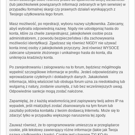
(lub jakichkolwiek powiązanych informacji zebranych w tym serwisie) w
przypadku formalnej skargi czy prawnych działań wynikających z
Twojego użytkowania tego forum.
Masz możliwość, po rejestracji, wyboru nazwy użytkownika. Zalecamy,
abyś wybrał/a odpowiednią nazwę. Nigdy nie udostępniaj hasła do
konta, które za chwile zarejestrujesz, jakiejkolwiek osobie poza
administratorem, z powodu bezpieczeństwa i dla zachowywania
możliwości identyfikacji. Zgadzasz się również NIGDY nie używać
konta innej osoby z jakiejkolwiek przyczyny. Jest również WYSOCE
zalecane używanie złożonego i unikalnego hasła do konta, dla
uniknięcia kradzieży konta.
Po zarejestrowaniu i zalogowaniu na to forum, będziesz mógł/mogła
wypełnić szczegółowe informacje w profilu. Jesteś odpowiedzialny za
wprowadzanie czytelnych i dokładnych danych. Jakakolwiek
informacja, którą właściciel lub obsługa forum uzna za niedokładną lub
wulgarną z natury, zostanie usunięta, z lub bez wcześniejszych uwag.
Odpowiednie sankcje mogą zostać nałożone.
Zapamiętaj, że z każdą wiadomością jest zapisywany twój adres IP na
wypadek, jeśli miał(a)byś zostać zbanowany/a na tym forum lub
zaszłaby potrzeba kontaktu z twoim dostawcą Internetu. Może się to
zdarzyć tylko w przypadku większego naruszenia tej zgody.
Zauważ również, że to oprogramowanie umieszcza w przeglądarce
cookie, plik tekstowy zawierający różne informacje (takie jak Twoja
nazwa użytkownika i hasło). Cookie jest używane TYLKO do