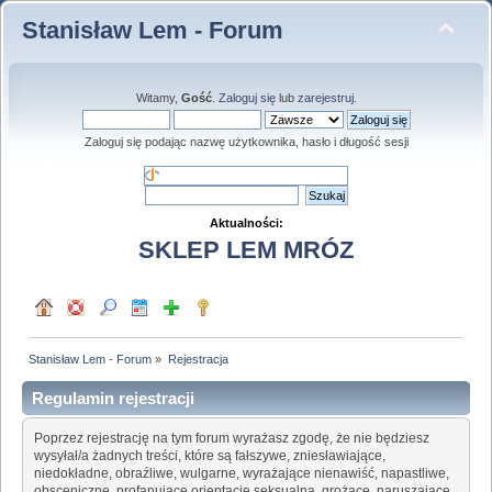
Stanisław Lem - Forum
Witamy,
Gość
.
Zaloguj się
lub
zarejestruj
.
Zaloguj się podając nazwę użytkownika, hasło i długość sesji
Aktualności:
SKLEP LEM MRÓZ
Stanisław Lem - Forum
»
Rejestracja
Regulamin rejestracji
Poprzez rejestrację na tym forum wyrażasz zgodę, że nie będziesz
wysyłał/a żadnych treści, które są fałszywe, zniesławiające,
niedokładne, obraźliwe, wulgarne, wyrażające nienawiść, napastliwe,
obsceniczne, profanujące orientację seksualną, grożące, naruszające