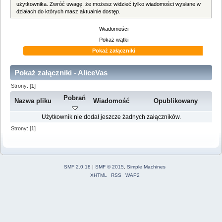
użytkownika. Zwróć uwagę, że możesz widzieć tylko wiadomości wysłane w
działach do których masz aktualnie dostęp.
Wiadomości
Pokaż wątki
Pokaż załączniki
Pokaż załączniki - AliceVas
Strony: [
1
]
Pobrań
Nazwa pliku
Wiadomość
Opublikowany
Użytkownik nie dodał jeszcze żadnych załączników.
Strony: [
1
]
SMF 2.0.18
|
SMF © 2015
,
Simple Machines
XHTML
RSS
WAP2