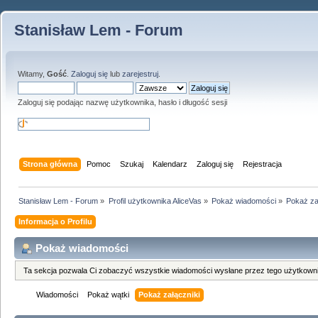
Stanisław Lem - Forum
Witamy,
Gość
.
Zaloguj się
lub
zarejestruj
.
Zaloguj się podając nazwę użytkownika, hasło i długość sesji
Strona główna
Pomoc
Szukaj
Kalendarz
Zaloguj się
Rejestracja
Stanisław Lem - Forum
»
Profil użytkownika AliceVas
»
Pokaż wiadomości
»
Pokaż za
Informacja o Profilu
Pokaż wiadomości
Ta sekcja pozwala Ci zobaczyć wszystkie wiadomości wysłane przez tego użytkowni
Wiadomości
Pokaż wątki
Pokaż załączniki