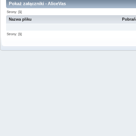
Pokaż załączniki - AliceVas
Strony: [
1
]
Nazwa pliku
Pobrań
Strony: [
1
]