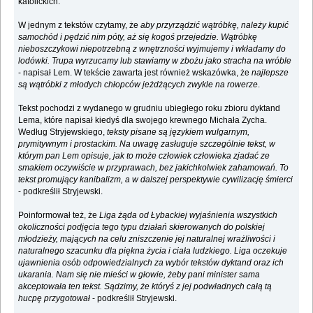
katolickich.
W jednym z tekstów czytamy, że
aby przyrządzić wątróbkę, należy kupić
samochód i pędzić nim póty, aż się kogoś przejedzie. Wątróbkę
nieboszczykowi niepotrzebną z wnętrzności wyjmujemy i wkładamy do
lodówki. Trupa wyrzucamy lub stawiamy w zbożu jako stracha na wróble
- napisał Lem. W tekście zawarta jest również wskazówka, że
najlepsze
są wątróbki z młodych chłopców jeżdżących zwykle na rowerze
.
Tekst pochodzi z wydanego w grudniu ubiegłego roku zbioru dyktand
Lema, które napisał kiedyś dla swojego krewnego Michała Zycha.
Według Stryjewskiego,
teksty pisane są językiem wulgarnym,
prymitywnym i prostackim. Na uwagę zasługuje szczególnie tekst, w
którym pan Lem opisuje, jak to może człowiek człowieka zjadać ze
smakiem oczywiście w przyprawach, bez jakichkolwiek zahamowań. To
tekst promujący kanibalizm, a w dalszej perspektywie cywilizację śmierci
- podkreślił Stryjewski.
Poinformował też, że
Liga żąda od Łybackiej wyjaśnienia wszystkich
okoliczności podjęcia tego typu działań skierowanych do polskiej
młodzieży, mających na celu zniszczenie jej naturalnej wrażliwości i
naturalnego szacunku dla piękna życia i ciała ludzkiego. Liga oczekuje
ujawnienia osób odpowiedzialnych za wybór tekstów dyktand oraz ich
ukarania. Nam się nie mieści w głowie, żeby pani minister sama
akceptowała ten tekst. Sądzimy, że któryś z jej podwładnych całą tą
hucpę przygotował
- podkreślił Stryjewski.