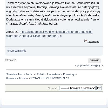
Tekstem dyktanda zbulwersowana jest także Danuta Grabowska (SLD)
wiceszefowa sejmowej Komisji Edukacji. Powiedziała, że dałaby głowę,
iż gdyby Łybacka czytała tekst, na pewno nie podpisałaby się pod akcją.
Nie chciałabym, żeby dzieci pisały coś takiego
- podkreśliła Grabowska.
Dodała, że ona sama kiedyś dyktowała swojemu synowi zdanie:
hen w
chaszczach hula jakaś hultajska horda
.
ŹRÓDŁO:
https://wiadomosci.wp.pl/w-liceach-dyktando-o-ludzkiej-
watrobce-z-cebulka-6109010128438401a
Zapisane
sklep Lem Mróz
Strony: [
1
]
DRUKUJ
« poprzedni
następny »
Stanisław Lem - Forum
»
Polski
»
Lemosfera
»
Konkursy
»
Konkurs z Lemem
»
PYTANIE KONKURSOWE NR 3
Skocz do: