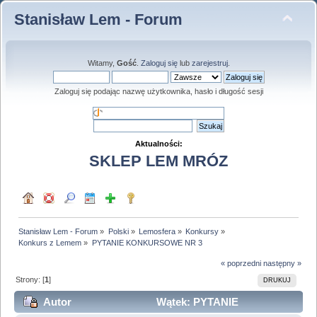
Stanisław Lem - Forum
Witamy,
Gość
.
Zaloguj się
lub
zarejestruj
.
Zaloguj się podając nazwę użytkownika, hasło i długość sesji
Aktualności:
SKLEP LEM MRÓZ
Stanisław Lem - Forum
»
Polski
»
Lemosfera
»
Konkursy
»
Konkurs z Lemem
»
PYTANIE KONKURSOWE NR 3
« poprzedni
następny »
Strony: [
1
]
DRUKUJ
Autor
Wątek: PYTANIE