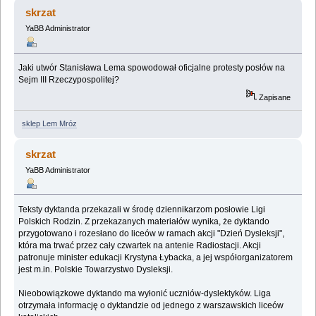
KONKURSOWE NR 3 (Przeczytany 25007 razy)
skrzat
YaBB Administrator
Jaki utwór Stanisława Lema spowodował oficjalne protesty posłów na
Sejm III Rzeczypospolitej?
Zapisane
sklep Lem Mróz
skrzat
YaBB Administrator
Teksty dyktanda przekazali w środę dziennikarzom posłowie Ligi
Polskich Rodzin. Z przekazanych materiałów wynika, że dyktando
przygotowano i rozesłano do liceów w ramach akcji "Dzień Dysleksji",
która ma trwać przez cały czwartek na antenie Radiostacji. Akcji
patronuje minister edukacji Krystyna Łybacka, a jej współorganizatorem
jest m.in. Polskie Towarzystwo Dysleksji.
Nieobowiązkowe dyktando ma wyłonić uczniów-dyslektyków. Liga
otrzymała informację o dyktandzie od jednego z warszawskich liceów