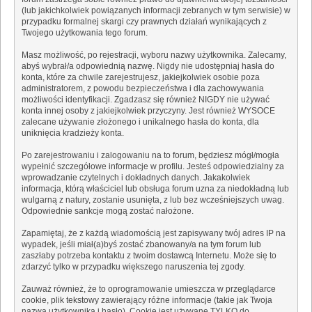
(lub jakichkolwiek powiązanych informacji zebranych w tym serwisie) w
przypadku formalnej skargi czy prawnych działań wynikających z
Twojego użytkowania tego forum.
Masz możliwość, po rejestracji, wyboru nazwy użytkownika. Zalecamy,
abyś wybrał/a odpowiednią nazwę. Nigdy nie udostępniaj hasła do
konta, które za chwile zarejestrujesz, jakiejkolwiek osobie poza
administratorem, z powodu bezpieczeństwa i dla zachowywania
możliwości identyfikacji. Zgadzasz się również NIGDY nie używać
konta innej osoby z jakiejkolwiek przyczyny. Jest również WYSOCE
zalecane używanie złożonego i unikalnego hasła do konta, dla
uniknięcia kradzieży konta.
Po zarejestrowaniu i zalogowaniu na to forum, będziesz mógł/mogła
wypełnić szczegółowe informacje w profilu. Jesteś odpowiedzialny za
wprowadzanie czytelnych i dokładnych danych. Jakakolwiek
informacja, którą właściciel lub obsługa forum uzna za niedokładną lub
wulgarną z natury, zostanie usunięta, z lub bez wcześniejszych uwag.
Odpowiednie sankcje mogą zostać nałożone.
Zapamiętaj, że z każdą wiadomością jest zapisywany twój adres IP na
wypadek, jeśli miał(a)byś zostać zbanowany/a na tym forum lub
zaszłaby potrzeba kontaktu z twoim dostawcą Internetu. Może się to
zdarzyć tylko w przypadku większego naruszenia tej zgody.
Zauważ również, że to oprogramowanie umieszcza w przeglądarce
cookie, plik tekstowy zawierający różne informacje (takie jak Twoja
nazwa użytkownika i hasło). Cookie jest używane TYLKO do