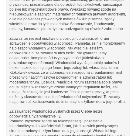
prywatność, przeznaczone dla dorosłych lub jakkolwiek naruszające
polskie lub międzynarodowe prawo. Wyrażasz również zgodę na
niepublikowanie żadnych materiałów chronionych prawami autorskimi,
o ile nie posiadasz praw do tych materiałów lub pisemnej zgody
właściciela praw do tych materiałów. Spamowanie, floodowanie,
reklamy, łańcuszki, piramidy oraz podżeganie są również zabronione.
Zauważ, że nie jest możliwe dla obsługi lub właścicieli forum
sprawdzenie poprawności wiadomości. Pamiętaj, że nie monitorujemy
na bieżąco wysłanych wiadomości, tak więc nie jesteśmy
odpowiedzialni za zawarte w nich treści. Nie gwarantujemy
dokładności, kompletności czy przydatności jakichkolwiek
prezentowanych informacji. Wiadomości wyrażają opinię autorów i
niekoniecznie opinię tego forum, jego załogi lub właściciela forum.
Ktokolwiek uważa, że wiadomość jest niezgodna z regulaminem jest
proszony o natychmiastowe powiadomienie administratora lub
moderatora forum. Obsługa i właściciel forum zastrzega sobie prawo
do usunięcia w rozsądnym czasie łamiących regulamin treści, jeśli
uznają, że usunięcie jest konieczne. Jest to proces ręczny, więc nie
możemy skasować lub zmienić wiadomości natychmiast. Te zasady
mają również zastosowanie do informacji o użytkowniku w jego profilu.
Za zawartość wiadomości wysłanych przez Ciebie jesteś
odpowiedzialny/a wyłącznie Ty.
Ponadto, wyrażasz zgodę na rekompensatę i pozostanie
nieszkodliwym dla właściciela/i forum, jakichkolwiek powiązanych
stron internetowych z tym forum oraz jego obsługi. Właściciel tego
forum zastrzega sobie również prawo do ujawnienia twojej tożsamości