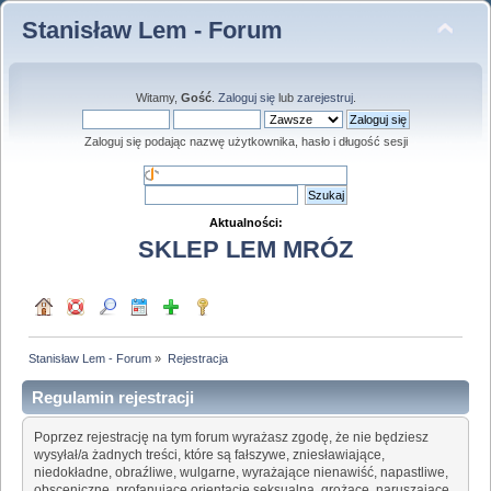
Stanisław Lem - Forum
Witamy,
Gość
.
Zaloguj się
lub
zarejestruj
.
Zaloguj się podając nazwę użytkownika, hasło i długość sesji
Aktualności:
SKLEP LEM MRÓZ
Stanisław Lem - Forum
»
Rejestracja
Regulamin rejestracji
Poprzez rejestrację na tym forum wyrażasz zgodę, że nie będziesz
wysyłał/a żadnych treści, które są fałszywe, zniesławiające,
niedokładne, obraźliwe, wulgarne, wyrażające nienawiść, napastliwe,
obsceniczne, profanujące orientację seksualną, grożące, naruszające