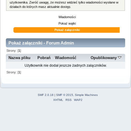
użytkownika. Zwróć uwagę, że możesz widzieć tylko wiadomości wysłane w
działach do których masz aktualnie dostęp.
Wiadomości
Pokaż wątki
Pokaż załączniki
Pokaż załączniki - Forum Admin
Strony: [
1
]
Nazwa pliku
Pobrań
Wiadomość
Opublikowany
Użytkownik nie dodał jeszcze żadnych załączników.
Strony: [
1
]
SMF 2.0.18
|
SMF © 2015
,
Simple Machines
XHTML
RSS
WAP2