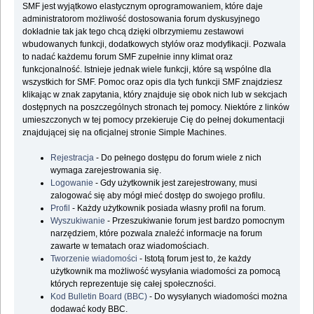
SMF jest wyjątkowo elastycznym oprogramowaniem, które daje
administratorom możliwość dostosowania forum dyskusyjnego
dokładnie tak jak tego chcą dzięki olbrzymiemu zestawowi
wbudowanych funkcji, dodatkowych stylów oraz modyfikacji. Pozwala
to nadać każdemu forum SMF zupełnie inny klimat oraz
funkcjonalność. Istnieje jednak wiele funkcji, które są wspólne dla
wszystkich for SMF. Pomoc oraz opis dla tych funkcji SMF znajdziesz
klikając w znak zapytania, który znajduje się obok nich lub w sekcjach
dostępnych na poszczególnych stronach tej pomocy. Niektóre z linków
umieszczonych w tej pomocy przekieruje Cię do pełnej dokumentacji
znajdującej się na oficjalnej stronie Simple Machines.
Rejestracja
- Do pełnego dostępu do forum wiele z nich
wymaga zarejestrowania się.
Logowanie
- Gdy użytkownik jest zarejestrowany, musi
zalogować się aby mógł mieć dostęp do swojego profilu.
Profil
- Każdy użytkownik posiada własny profil na forum.
Wyszukiwanie
- Przeszukiwanie forum jest bardzo pomocnym
narzędziem, które pozwala znaleźć informacje na forum
zawarte w tematach oraz wiadomościach.
Tworzenie wiadomości
- Istotą forum jest to, że każdy
użytkownik ma możliwość wysyłania wiadomości za pomocą
których reprezentuje się całej społeczności.
Kod Bulletin Board (BBC)
- Do wysyłanych wiadomości można
dodawać kody BBC.