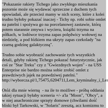
"Pokazanie rakiety Tichego jako zwykłego mieszkania
pozornie może się wydawać sprzeczne z duchem tych
opowiadań, ale przecież mamy w nich sceny, które z kolei
trudno byłoby pokazać inaczej - Tichy np. robi sobie omlet
na patelni i spożywa go na porcelanowej zastawie, którą
potem starannie zmywa i wyciera, książki trzyma na
półkach, w lodówce trzyma zapas polędwicy wołowej na
niedzielę, a pod łóżkiem ma ukryty zapas czekolady "na
czarną godzinę galaktyczną".
Trudno sobie wyobrazić zachowanie tych wszystkich
detali, gdyby rakietę Tichego pokazać futurystycznie, jak
coś ze "Star Treku" czy z "Gwiezdnych wojen" - na USS
Enterprise nie bardzo można sobie zrobić omlet z
prawdziwych jajek na prawdziwej patelni."
http://wyborcza.pl/1,75475,6204711,Lem_kryminalny_i_L
Otóż dla mnie wierną - na ile to możliwe - próbą oddania
takiej sytuacji byłaby sceneria +/- a'la "Moon", "Obcy", a
w niej anachroniczne sprzęty domowe (chwilami dość
bliski był Tarkowski, w "Solaris" zresztą, acz komizmu to