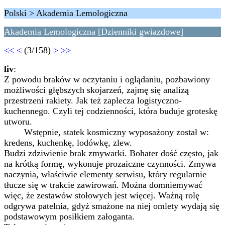
Polski > Akademia Lemologiczna
Akademia Lemologiczna [Dzienniki gwiazdowe]
<<
<
(3/158)
>
>>
liv
:
Z powodu braków w oczytaniu i oglądaniu, pozbawiony
możliwości głębszych skojarzeń, zajmę się analizą
przestrzeni rakiety. Jak też zaplecza logistyczno-
kuchennego. Czyli tej codzienności, która buduje groteskę
utworu.
Wstępnie, statek kosmiczny wyposażony został w:
kredens, kuchenkę, lodówkę, zlew.
Budzi zdziwienie brak zmywarki. Bohater dość często, jak
na krótką formę, wykonuje prozaiczne czynności. Zmywa
naczynia, właściwie elementy serwisu, który regularnie
tłucze się w trakcie zawirowań. Można domniemywać
więc, że zestawów stołowych jest więcej. Ważną rolę
odgrywa patelnia, gdyż smażone na niej omlety wydają się
podstawowym posiłkiem załoganta.