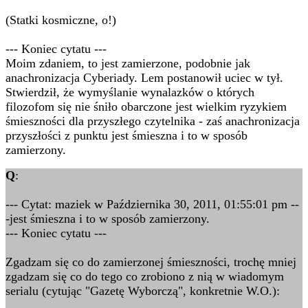
(Statki kosmiczne, o!)
--- Koniec cytatu ---
Moim zdaniem, to jest zamierzone, podobnie jak
anachronizacja Cyberiady. Lem postanowił uciec w tył.
Stwierdził, że wymyślanie wynalazków o których
filozofom się nie śniło obarczone jest wielkim ryzykiem
śmieszności dla przyszłego czytelnika - zaś anachronizacja
przyszłości z punktu jest śmieszna i to w sposób
zamierzony.
Q
:
--- Cytat: maziek w Października 30, 2011, 01:55:01 pm --
-jest śmieszna i to w sposób zamierzony.
--- Koniec cytatu ---
Zgadzam się co do zamierzonej śmieszności, trochę mniej
zgadzam się co do tego co zrobiono z nią w wiadomym
serialu (cytując "Gazetę Wyborczą", konkretnie W.O.):