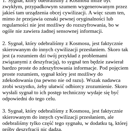
1. Sygnał, który odebraliśmy z Kosmosu może być
zwykłym, przypadkowym szumem wygenerowanym przez
jakieś tam urządzenia obcej cywilizacji. A więc szum ten,
mimo że przejawia oznaki pewnej oryginalności lub
regularności nie jest możliwy do rozszyfrowania, bo w
ogóle nie zawiera żadnej sensownej informacji.
2. Sygnał, który odebraliśmy z Kosmosu, jest faktycznie
skierowanym do innych cywilizacji przesłaniem. Skoro tak
jest (a rozumiem dzi twój przykład z problemami
związanymi z deszyfracją), to sygnał ten będzie zawierał
bardzo proste do zdeszyfrowania informacje. Pod pojęciem
proste rozumiem, sygnał który jest możliwy do
zdekodowania (na pewno nie od razu). Wszak nadawca
zrobi wszystko, żeby ułatwić odbiorcy zrozumienie. Skoro
wysłali sygnał to ich postęp techniczny wydaje się być
odpowiedni do tego celu.
3. Sygnał, który odebraliśmy z Kosmosu, jest faktycznie
skierowanym do innych cywilizacji przesłaniem, ale
odebraliśmy tylko część tego sygnału, w dodatku tą, której
próby deszyfracji nic dadzą.