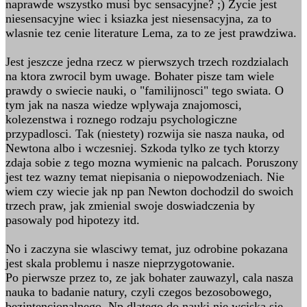
naprawde wszystko musi byc sensacyjne? ;) Zycie jest
niesensacyjne wiec i ksiazka jest niesensacyjna, za to
wlasnie tez cenie literature Lema, za to ze jest prawdziwa.
Jest jeszcze jedna rzecz w pierwszych trzech rozdzialach
na ktora zwrocil bym uwage. Bohater pisze tam wiele
prawdy o swiecie nauki, o "familijnosci" tego swiata. O
tym jak na nasza wiedze wplywaja znajomosci,
kolezenstwa i roznego rodzaju psychologiczne
przypadlosci. Tak (niestety) rozwija sie nasza nauka, od
Newtona albo i wczesniej. Szkoda tylko ze tych ktorzy
zdaja sobie z tego mozna wymienic na palcach. Poruszony
jest tez wazny temat niepisania o niepowodzeniach. Nie
wiem czy wiecie jak np pan Newton dochodzil do swoich
trzech praw, jak zmienial swoje doswiadczenia by
pasowaly pod hipotezy itd.
No i zaczyna sie wlasciwy temat, juz odrobine pokazana
jest skala problemu i nasze nieprzygotowanie.
Po pierwsze przez to, ze jak bohater zauwazyl, cala nasza
nauka to badanie natury, czyli czegos bezosobowego,
bezintencjonalnego. Np dlatego do nauki nie wciska sie