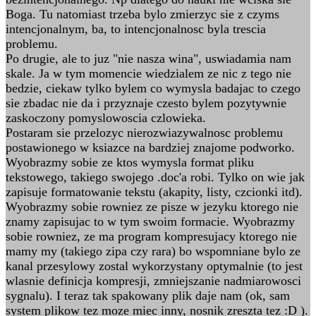
Boga. Tu natomiast trzeba bylo zmierzyc sie z czyms
intencjonalnym, ba, to intencjonalnosc byla trescia
problemu.
Po drugie, ale to juz "nie nasza wina", uswiadamia nam
skale. Ja w tym momencie wiedzialem ze nic z tego nie
bedzie, ciekaw tylko bylem co wymysla badajac to czego
sie zbadac nie da i przyznaje czesto bylem pozytywnie
zaskoczony pomyslowoscia czlowieka.
Postaram sie przelozyc nierozwiazywalnosc problemu
postawionego w ksiazce na bardziej znajome podworko.
Wyobrazmy sobie ze ktos wymysla format pliku
tekstowego, takiego swojego .doc'a robi. Tylko on wie jak
zapisuje formatowanie tekstu (akapity, listy, czcionki itd).
Wyobrazmy sobie rowniez ze pisze w jezyku ktorego nie
znamy zapisujac to w tym swoim formacie. Wyobrazmy
sobie rowniez, ze ma program kompresujacy ktorego nie
mamy my (takiego zipa czy rara) bo wspomniane bylo ze
kanal przesylowy zostal wykorzystany optymalnie (to jest
wlasnie definicja kompresji, zmniejszanie nadmiarowosci
sygnalu). I teraz tak spakowany plik daje nam (ok, sam
system plikow tez moze miec inny, nosnik zreszta tez :D ).