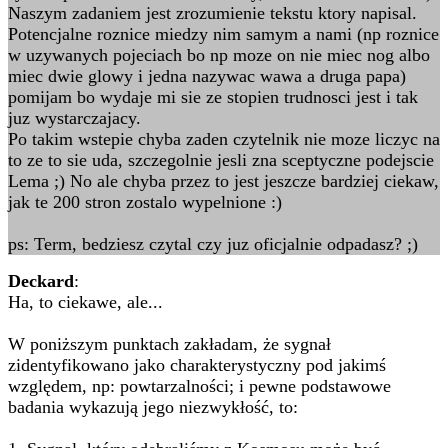
Naszym zadaniem jest zrozumienie tekstu ktory napisal.
Potencjalne roznice miedzy nim samym a nami (np roznice
w uzywanych pojeciach bo np moze on nie miec nog albo
miec dwie glowy i jedna nazywac wawa a druga papa)
pomijam bo wydaje mi sie ze stopien trudnosci jest i tak
juz wystarczajacy.
Po takim wstepie chyba zaden czytelnik nie moze liczyc na
to ze to sie uda, szczegolnie jesli zna sceptyczne podejscie
Lema ;) No ale chyba przez to jest jeszcze bardziej ciekaw,
jak te 200 stron zostalo wypelnione :)
ps: Term, bedziesz czytal czy juz oficjalnie odpadasz? ;)
Deckard
:
Ha, to ciekawe, ale...
W poniższym punktach zakładam, że sygnał
zidentyfikowano jako charakterystyczny pod jakimś
względem, np: powtarzalności; i pewne podstawowe
badania wykazują jego niezwykłość, to: