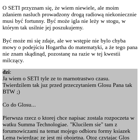
O SETI przyznam się, że wiem niewiele, ale moim
zdaniem nasluch prowadzony drogą radiową niekoniecznie
musi być fortunny. Być może igla nie leży w stogu, w
którym tak usilnie jej poszukujemy.
Być może mi się zdaje, ale we wstępie nie bylo chyba
mowy o podejściu Hogartha do matematyki, a że tego pana
nie znam skądinąd, pozostanę na razie w tej kwestii
milczący.
dzi
:
Ja wiem o SETI tyle ze to marnotrastwo czasu.
Twierdzilem tak juz przed przeczytaniem Glosu Pana tak
BTW ;)
Co do Glosu...
Pierwsza rzecz o ktorej chce napisac zostala rozpoczeta w
watku Summa Technologiae. "Klucilem sie" tam z
forumowiczami na temat mojego odbioru formy ksiazek
Lema twierdzac ze jest mi obojetna. Otoz czytajac Glos