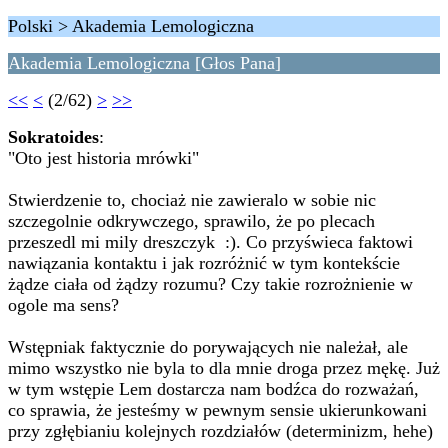
Polski > Akademia Lemologiczna
Akademia Lemologiczna [Głos Pana]
<<
<
(2/62)
>
>>
Sokratoides
:
"Oto jest historia mrówki"
Stwierdzenie to, chociaż nie zawieralo w sobie nic
szczegolnie odkrywczego, sprawilo, że po plecach
przeszedl mi mily dreszczyk :). Co przyświeca faktowi
nawiązania kontaktu i jak rozróżnić w tym kontekście
żądze ciała od żądzy rozumu? Czy takie rozrożnienie w
ogole ma sens?
Wstępniak faktycznie do porywających nie należał, ale
mimo wszystko nie byla to dla mnie droga przez mękę. Już
w tym wstępie Lem dostarcza nam bodźca do rozważań,
co sprawia, że jesteśmy w pewnym sensie ukierunkowani
przy zgłębianiu kolejnych rozdziałów (determinizm, hehe)