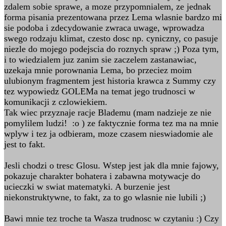
zdalem sobie sprawe, a moze przypomnialem, ze jednak
forma pisania prezentowana przez Lema wlasnie bardzo mi
sie podoba i zdecydowanie zwraca uwage, wprowadza
swego rodzaju klimat, czesto dosc np. cyniczny, co pasuje
niezle do mojego podejscia do roznych spraw ;) Poza tym,
i to wiedzialem juz zanim sie zaczelem zastanawiac,
uzekaja mnie porownania Lema, bo przeciez moim
ulubionym fragmentem jest historia krawca z Summy czy
tez wypowiedz GOLEMa na temat jego trudnosci w
komunikacji z czlowiekiem.
Tak wiec przyznaje racje Blademu (mam nadzieje ze nie
pomylilem ludzi! :o ) ze faktycznie forma tez ma na mnie
wplyw i tez ja odbieram, moze czasem nieswiadomie ale
jest to fakt.
Jesli chodzi o tresc Glosu. Wstep jest jak dla mnie fajowy,
pokazuje charakter bohatera i zabawna motywacje do
ucieczki w swiat matematyki. A burzenie jest
niekonstruktywne, to fakt, za to go wlasnie nie lubili ;)
Bawi mnie tez troche ta Wasza trudnosc w czytaniu :) Czy