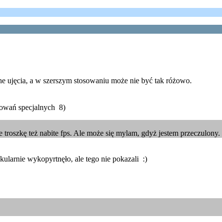
wne ujęcia, a w szerszym stosowaniu może nie być tak różowo.
sowań specjalnych 8)
troszkę też nabite fps. Ale może się mylam, gdyż jestem przeczulony
kularnie wykopyrtnęło, ale tego nie pokazali :)