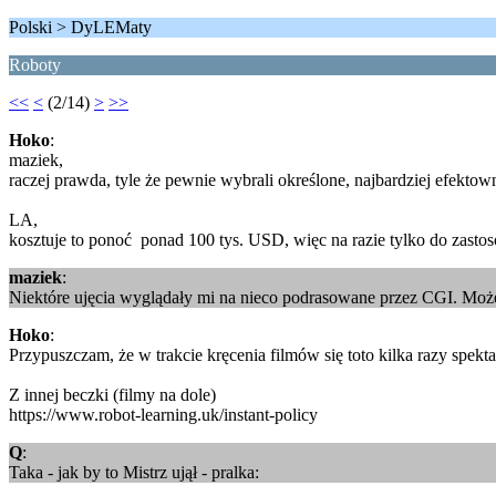
Polski > DyLEMaty
Roboty
<<
<
(2/14)
>
>>
Hoko
:
maziek,
raczej prawda, tyle że pewnie wybrali określone, najbardziej efekto
LA,
kosztuje to ponoć ponad 100 tys. USD, więc na razie tylko do zasto
maziek
:
Niektóre ujęcia wyglądały mi na nieco podrasowane przez CGI. Może 
Hoko
:
Przypuszczam, że w trakcie kręcenia filmów się toto kilka razy spekta
Z innej beczki (filmy na dole)
https://www.robot-learning.uk/instant-policy
Q
:
Taka - jak by to Mistrz ujął - pralka: