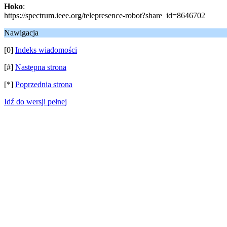
Hoko
:
https://spectrum.ieee.org/telepresence-robot?share_id=8646702
Nawigacja
[0]
Indeks wiadomości
[#]
Następna strona
[*]
Poprzednia strona
Idź do wersji pełnej