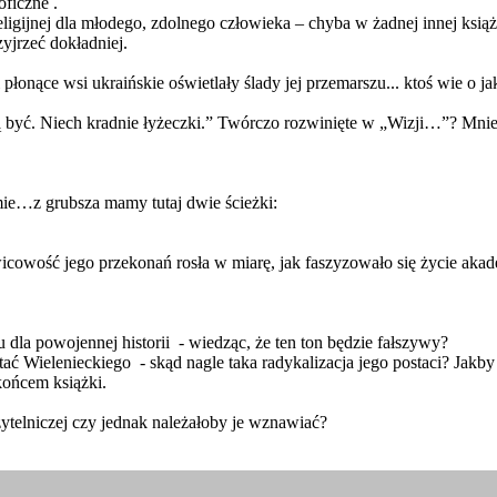
ficzne .
eligijnej dla młodego, zdolnego człowieka – chyba w żadnej innej książ
yjrzeć dokładniej.
płonące wsi ukraińskie oświetlały ślady jej przemarszu... ktoś wie o j
ć. Niech kradnie łyżeczki.” Twórczo rozwinięte w „Wizji…”? Mniejs
ie…z grubsza mamy tutaj dwie ścieżki:
owość jego przekonań rosła w miarę, jak faszyzowało się życie akadem
nu dla powojennej historii - wiedząc, że ten ton będzie fałszywy?
ć Wielenieckiego - skąd nagle taka radykalizacja jego postaci? Jakb
końcem książki.
ytelniczej czy jednak należałoby je wznawiać?