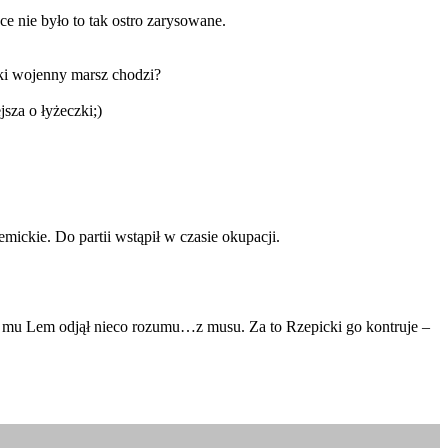
ce nie było to tak ostro zarysowane.
aki wojenny marsz chodzi?
za o łyżeczki;)
ickie. Do partii wstąpił w czasie okupacji.
y mu Lem odjął nieco rozumu…z musu. Za to Rzepicki go kontruje –