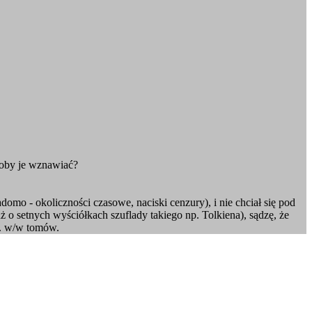
ałoby je wznawiać?
mo - okoliczności czasowe, naciski cenzury), i nie chciał się pod
ż o setnych wyściółkach szuflady takiego np. Tolkiena), sądzę, że
t. w/w tomów.