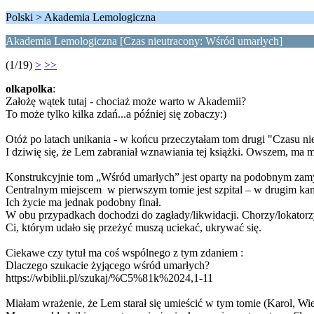
Polski > Akademia Lemologiczna
Akademia Lemologiczna [Czas nieutracony: Wśród umarłych]
(1/19)
>
>>
olkapolka
:
Założę wątek tutaj - chociaż może warto w Akademii?
To może tylko kilka zdań...a później się zobaczy:)
Otóż po latach unikania - w końcu przeczytałam tom drugi "Czasu n
I dziwię się, że Lem zabraniał wznawiania tej książki. Owszem, ma mie
Konstrukcyjnie tom „Wśród umarłych” jest oparty na podobnym zamyś
Centralnym miejscem w pierwszym tomie jest szpital – w drugim kamien
Ich życie ma jednak podobny finał.
W obu przypadkach dochodzi do zagłady/likwidacji. Chorzy/lokatorzy
Ci, którym udało się przeżyć muszą uciekać, ukrywać się.
Ciekawe czy tytuł ma coś wspólnego z tym zdaniem :
Dlaczego szukacie żyjącego wśród umarłych?
https://wbiblii.pl/szukaj/%C5%81k%2024,1-11
Miałam wrażenie, że Lem starał się umieścić w tym tomie (Karol, Wie