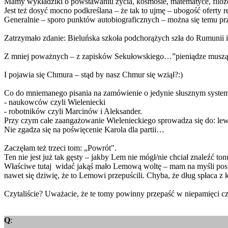
Mamy wykładziki o powstawaniu życia, kosmosie, matematyce, filozo
Jest też dosyć mocno podkreślana – że tak to ujmę – ubogość oferty r
Generalnie – sporo punktów autobiograficznych – można się temu prz
Zatrzymało zdanie: Bieluńska szkoła podchorążych szła do Rumunii i 
Z mniej poważnych – z zapisków Sekułowskiego…”pieniądze muszą by
I pojawia się Chmura – stąd by nasz Chmur się wziął?:)
Co do mniemanego pisania na zamówienie o jedynie słusznym system
- naukowców czyli Wieleniecki
- robotników czyli Marcinów i Aleksander.
Przy czym całe zaangażowanie Wielenieckiego sprowadza się do: lewic
Nie zgadza się na poświęcenie Karola dla partii…
Zaczęłam też trzeci tom: „Powrót".
Ten nie jest już tak gęsty – jakby Lem nie mógł/nie chciał znaleźć to
Właściwe tutaj widać jakąś mało Lemową woltę – mam na myśli posta
nawet się dziwię, że to Lemowi przepuścili. Chyba, że dług spłaca z 
Czytaliście? Uważacie, że te tomy powinny przepaść w niepamięci cz
Q
: