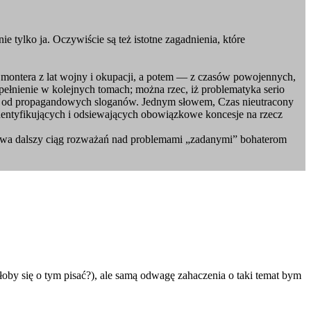
 tylko ja. Oczywiście są też istotne zagadnienia, które
a montera z lat wojny i okupacji, a potem — z czasów powojennych,
opełnienie w kolejnych tomach; można rzec, iż problematyka serio
ty od propagandowych sloganów. Jednym słowem, Czas nieutracony
dentyfikujących i odsiewających obowiązkowe koncesje na rzecz
ywa dalszy ciąg rozważań nad problemami „zadanymi” bohaterom
by się o tym pisać?), ale samą odwagę zahaczenia o taki temat bym