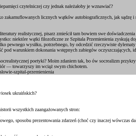
niepamięci czytelniczej czy jednak należałoby je wznawiać?
o zakamuflowanych licznych wątków autobiograficznych, jak sądzę i nie
literatury realistycznej, pisarz zmieścił tam bowiem swe doświadczeni
stko: niektóre wątki filozoficzne ze Szpitala Przemienienia zyskują d
tylko pewnego wysiłku, potrzebnego, by odcedzić rzeczywiste dylema
jeść pod warunkiem dokonania wstępnych zabiegów oczyszczających, i
crealistycznej poetyki? Moim zdaniem tak, bo ów socrealizm przykr
upiór — towarzyszy im wciąż swym chichotem.
oslowie-szpital-przemienienia
wiosek ukraińskich?
historii wszystkich zaangażowanych stron:
h
owego, sposobu prezentowania zdarzeń (choć czy inaczej wówczas dało