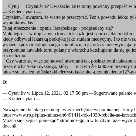
--- Cytuj --- Czytaliście? Uważacie, że te tomy powinny przepaść w 
--- Koniec cytatu ---
Czytałem. I uważam, że warto je przeczytać. Też z powodu lekko tylk
wypunktowałaś.
Tutaj streszczenie i opinia Jarzębskiego - podpisałaby się?
Mało tego — w dopisanych tomach książki jest sporo całkiem dobrej 
kiedy odbywał lekarską praktykę jako student medycyny. I to nie wszy
wyziera spoza ideologicznego kamuflażu, a jej odczytanie wymaga 
przypomina kawałek tortu polany z wierzchu ketchupem: da się go 
socrealizmu.
Czy warto się więc zajmować utworami tak posłusznymi nakazom so
przez ducha Sekułowskiego, który — niczym źle kołkiem przebity 
https://solaris.lem.pl/ksiazki/beletrystyka/szpital-przemienienia/127-p
Q
:
--- Cytat: liv w Lipca 12, 2021, 02:17:56 pm ---Sugerowane palenie 
--- Koniec cytatu ---
Nawiązanie do takiej ciemnej - więc niechętnie wspominanej - karty 
https://www.rp.pl/plus-minus/art6491411-rok-1939-rebelia-na-kresac
Można się czepiać poniekąd* stronniczego, a w każdym razie wycink
docenił.