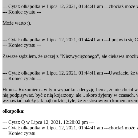
--- Cytat: olkapolka w Lipca 12, 2021, 01:44:41 am ---chociaż może
--- Koniec cytatu ---
Może warto ;).
--- Cytat: olkapolka w Lipca 12, 2021, 01:44:41 am ---I pojawia się 
--- Koniec cytatu ---
Zawsze sądziłem, że raczej z "Niezwyciężonego", ale ciekawa możl
--- Cytat: olkapolka w Lipca 12, 2021, 01:44:41 am ---Uważacie, że
--- Koniec cytatu ---
Hmm... Rozumiem - w tym wypadku - decyzję Lema, że nie chciał wznaw
nią podpisywać, być z nią kojarzony, ale... skoro żyjemy w czasach,
wznawiać należy jak najbardziej, tyle, że ze stosownym komentarze
olkapolka
:
--- Cytat: Q w Lipca 12, 2021, 12:28:02 pm ---
--- Cytat: olkapolka w Lipca 12, 2021, 01:44:41 am ---chociaż może
--- Koniec cytatu ---