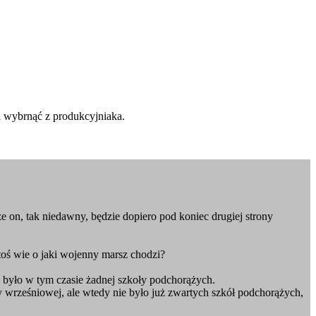
fi wybrnąć z produkcyjniaka.
że on, tak niedawny, będzie dopiero pod koniec drugiej strony
ktoś wie o jaki wojenny marsz chodzi?
e było w tym czasie żadnej szkoły podchorążych.
y wrześniowej, ale wtedy nie było już zwartych szkół podchorążych,