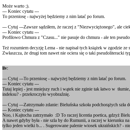
Może warto ;).
--- Koniec cytatu ---
To przeniosę - najwyżej będziemy z nim latać po forum.
--- Cytuj ---Zawsze sądziłem, że raczej z "Niezwyciężonego", ale c
--- Koniec cytatu ---
Profilowo Chmura z "Czasu..." nie pasuje do chmura - ale ten pseudoni
Też rozumiem decyzję Lema - nie napisał tych książek w zgodzie ze s
Zwłaszcza, że drugi tom nawet nie ociera się o taki pseudoliteracki ty
liv
:
--- Cytuj ---To przeniosę - najwyżej będziemy z nim latać po forum.
--- Koniec cytatu ---
Tutaj lepiej - jest mniejszy ruch i wątek nie zginie tak łatwo w tłum
indeksu? - przekroczyło wyobraźnię.
--- Cytuj ---Zatrzymało zdanie: Bieluńska szkoła podchorążych szła d
--- Koniec cytatu ---
Noo, i Kajtocha zatrzymało :D To raczej licentia poetica, gdzyż Bie
A nawet gdyby była - nie szla by do Rumunii, a raczej w kierunku n
tylko jeden wielki b... . Sugerowane palenie wiosek ukraińskich? - n