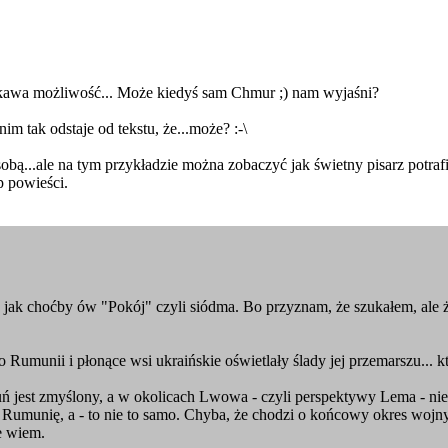
iekawa możliwość... Może kiedyś sam Chmur ;) nam wyjaśni?
m tak odstaje od tekstu, że...może? :-\
obą...ale na tym przykładzie można zobaczyć jak świetny pisarz potra
p powieści.
ie, jak choćby ów "Pokój" czyli siódma. Bo przyznam, że szukałem, ale 
o Rumunii i płonące wsi ukraińskie oświetlały ślady jej przemarszu... 
luń jest zmyślony, a w okolicach Lwowa - czyli perspektywy Lema - ni
a Rumunię, a - to nie to samo. Chyba, że chodzi o końcowy okres wojn
ie wiem.