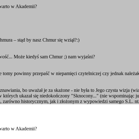
 warto w Akademii?
Chmura – stąd by nasz Chmur się wziął?:)
iwość... Może kiedyś sam Chmur ;) nam wyjaśni?
 te tomy powinny przepaść w niepamięci czytelniczej czy jednak należ
iania, bo uważał je za skażone - nie była to Jego czysta wizja (wiado
 w których ukazał się niedokończony "Sknocony..." (nie wspominając ju
m, zarówno historycznym, jak i złożonym z wypowiedzi samego S.L. n
 warto w Akademii?