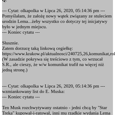
--- Cytat: olkapolka w Lipca 26, 2020, 05:14:36 pm ---
Pomyślałam, że założę nowy wątek związany ze stuleciem
urodzin Lema...żeby wszystko co dotyczy tej inicjatywy
było w jednym miejscu.
--- Koniec cytatu ---
Słusznie.
Zatem dorzucę taką linkową cegiełkę:
https://www.krakow.pl/aktualnosci/240725,26,komunikat,r
(W zasadzie pokrywa się treściowo z tym, co wrzucał
S.R., ale cieszy, że w/w komunikat trafił na więcej niż
jedną stronę.)
--- Cytat: olkapolka w Lipca 26, 2020, 05:14:36 pm ---
wzmiankowany list do E. Muska:
--- Koniec cytatu ---
Ten Musk rozchwytywany ostatnio - jedni chcą by "Star
Treka" kupował-i-ratował, inni mu rzadkie wydania Lema