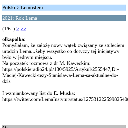
Polski > Lemosfera
2021: Rok Lema
(1/61)
>
>>
olkapolka
:
Pomyślałam, że założę nowy wątek związany ze stuleciem
urodzin Lema...żeby wszystko co dotyczy tej inicjatywy
było w jednym miejscu.
Na początek rozmowa z dr M. Kaweckim:
https://polskieradio24.pl/130/5925/Artykul/2555447,Dr-
Maciej-Kawecki-tezy-Stanislawa-Lema-sa-aktualne-do-
dzis
I wzmiankowany list do E. Muska:
https://twitter.com/LemaInstytut/status/12753122259982540
Q
: