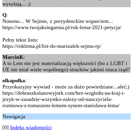
wysyłają... ;)
Q
:
Nonono... W Sejmie, z prezydenckim wsparciem...
https://www.twojaksiegarnia.pl/rok-lema-2021-petycja/
Pełny tekst listu:
https://roklema.pl/list-do-marszalek-sejmu-rp/
MarcinK
:
A to Lem nie jest materializacją większości (bo z LGBT i
UE nie miał wiele wspólnego) strachów jakimi rzuca rząd?
olkapolka
:
Przyokazyjny wywiad - może za dużo powiedziane...aleć;)
https://dobraszkolanowyjork.com/bez-wzgledu-na-kraj-i-
jezyk-w-zasadzie-wszystko-zalezy-od-nauczyciela-
rozmowa-z-tomaszem-lemem-synem-stanislawa-lema/
Nawigacja
[0]
Indeks wiadomości