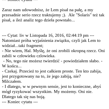
Zaraz nam udowodnisz, że Lem pisał na pałę, a my
przesadnie serio rzecz traktujemy ;). Ale "Solaris" też tak
pisał, a ileż analiz tego dzieła powstało...
--- Cytat: liv w Listopada 16, 2016, 02:44:19 pm ---
Natomiast próba wyjaśnienia związku, czyli jak Lem to
widział...taki fragment;
- Nie wiem, Hal. Myślę, że oni zrobili okropną rzecz. Oni
zabili w człowieku czlowieka.
- No, tego nie możesz twierdzić - powiedziałem słabo. -
W końcu...
- Czekaj. Przecież to jest całkiem proste. Ten kto zabija,
jest przygotowany na to, że jego zabiją, nie?
Milczałem.
- I dlatego, w w pewnym sensie, jest to konieczne, abyś
mógł ryzykować wszystkim. My możemy. Oni nie.
Dlatego tak się nas boją.
--- Koniec cytatu ---