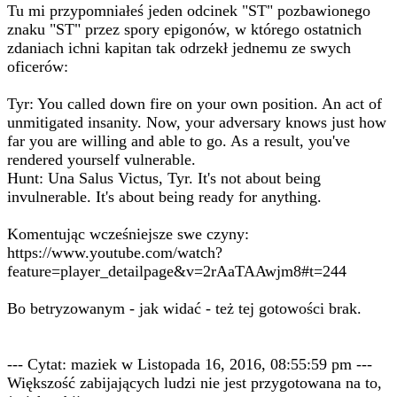
Tu mi przypomniałeś jeden odcinek "ST" pozbawionego
znaku "ST" przez spory epigonów, w którego ostatnich
zdaniach ichni kapitan tak odrzekł jednemu ze swych
oficerów:
Tyr: You called down fire on your own position. An act of
unmitigated insanity. Now, your adversary knows just how
far you are willing and able to go. As a result, you've
rendered yourself vulnerable.
Hunt: Una Salus Victus, Tyr. It's not about being
invulnerable. It's about being ready for anything.
Komentując wcześniejsze swe czyny:
https://www.youtube.com/watch?
feature=player_detailpage&v=2rAaTAAwjm8#t=244
Bo betryzowanym - jak widać - też tej gotowości brak.
--- Cytat: maziek w Listopada 16, 2016, 08:55:59 pm ---
Większość zabijających ludzi nie jest przygotowana na to,