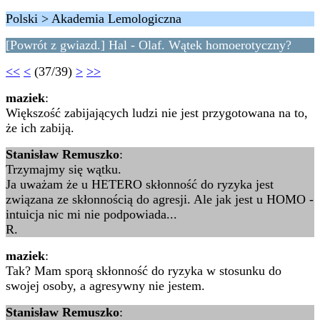
Polski > Akademia Lemologiczna
[Powrót z gwiazd.] Hal - Olaf. Wątek homoerotyczny?
<<
<
(37/39)
>
>>
maziek
:
Większość zabijających ludzi nie jest przygotowana na to,
że ich zabiją.
Stanisław Remuszko
:
Trzymajmy się wątku.
Ja uważam że u HETERO skłonność do ryzyka jest
związana ze skłonnością do agresji. Ale jak jest u HOMO -
intuicja nic mi nie podpowiada...
R.
maziek
:
Tak? Mam sporą skłonność do ryzyka w stosunku do
swojej osoby, a agresywny nie jestem.
Stanisław Remuszko
: