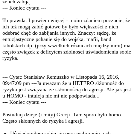
że ich zabiją.
--- Koniec cytatu ---
To prawda. I powiem więcej - moim zdaniem poczucie, że
ich też mogą zabić gotowe by było większości z nich
odebrać chęć do zabijania innych. Znaczy: sądzę, że
entuzjastyczne pchanie się do wojska, mafii, band
kibolskich itp. (przy wszelkich różnicach między nimi) ma
często związek z deficytem zdolności uświadomienia sobie
ryzyka.
--- Cytat: Stanisław Remuszko w Listopada 16, 2016,
09:47:09 pm ---Ja uważam że u HETERO skłonność do
ryzyka jest związana ze skłonnością do agresji. Ale jak jest
u HOMO - intuicja nic mi nie podpowiada...
--- Koniec cytatu ---
Postudiuj dzieje (i mity) Grecji. Tam sporo było homo.
Często skłonnych do ryzyka i agresji.
ps. Uświadomiłem sobie, że przy wyliczaniu tych