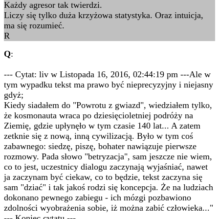
Każdy agresor tak twierdzi.
Liczy się tylko duża krzyżowa statystyka. Oraz intuicja,
ma się rozumieć.
R
Q
:
--- Cytat: liv w Listopada 16, 2016, 02:44:19 pm ---Ale w
tym wypadku tekst ma prawo być nieprecyzyjny i niejasny
gdyż;
Kiedy siadałem do "Powrotu z gwiazd", wiedziałem tylko,
że kosmonauta wraca po dziesięcioletniej podróży na
Ziemię, gdzie upłynęło w tym czasie 140 lat... A zatem
zetknie się z nową, inną cywilizacją. Było w tym coś
zabawnego: siedzę, piszę, bohater nawiązuje pierwsze
rozmowy. Pada słowo "betryzacja", sam jeszcze nie wiem,
co to jest, uczestnicy dialogu zaczynają wyjaśniać, nawet
ja zaczynam być ciekaw, co to będzie, tekst zaczyna się
sam "dziać" i tak jakoś rodzi się koncepcja. Że na ludziach
dokonano pewnego zabiegu - ich mózgi pozbawiono
zdolności wyobrażenia sobie, iż można zabić człowieka..."
--- Koniec cytatu ---