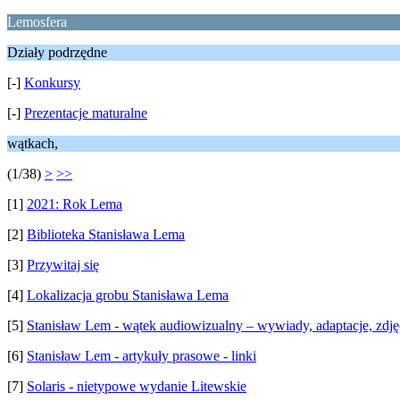
Lemosfera
Działy podrzędne
[-]
Konkursy
[-]
Prezentacje maturalne
wątkach,
(1/38)
>
>>
[1]
2021: Rok Lema
[2]
Biblioteka Stanisława Lema
[3]
Przywitaj się
[4]
Lokalizacja grobu Stanisława Lema
[5]
Stanisław Lem - wątek audiowizualny – wywiady, adaptacje, zdję
[6]
Stanisław Lem - artykuły prasowe - linki
[7]
Solaris - nietypowe wydanie Litewskie