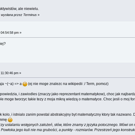
ktywistów, ale niewielu.
m wysłana przez Terminus
»
 04:54:58 pm »
iej?
 11:30:46 pm »
aja ~(~a) => a
(ej nie moge znalezc na wikipedii :/ Term, pomoz)
wiedzia, i zawiodles (znaczy jako reprezentant matematykow), choc jak najbardzi
ole moge tworzyc takie tezy z moja mikrą wiedzą o matematyce. Choc jesli o moj for
jak kolo, i istnialo zanim powstal abstrakcyjny byt matematyczny ktory tak nazwano
Summę
 ustalaniu wstępnych założeń, słów, które znamy z języka potocznego. Mówi on np.
owłoka jego kuli nie ma grubości, a punkty - rozmiarów. Przestrzeń jego konstruk