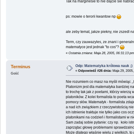
Tak na marginesie to nie dajcie sie nabra
ps: mowie o terorii kwantow np
ale zeby temat, jakze piekny, nie zszedl 
Term, czy zauwazyles, ze znani i generaln
matematyce jest jednak "to cos"?
«
Ostatnia zmiana: Maja 28, 2005, 06:31:13 pm
Odp: Matematyka królowa nauk ;)
Terminus
«
Odpowiedź #26 dnia:
Maja 29, 2005,
Gość
Nie rozumiem co masz na myśli mówiąc ,,to co
Platonizm jest dla matematyka bardziej n
to trochę tak jak z poetami, którzy wierzą
platoników. Z kolei formalista to poeta wc
pomocy słów. Matematyk - formalista zdaje
a nad ich związkiem z rzeczywistością nie 
ich istnienie traktuje nie tylko jako cos oc
platonikami na codzień i formalistami w n
Sam zadaj sobie pytanie: czy np. koło ist
zaprzątac głowę problemami sprawdzalności
Może dlatego właśnie wielu z wielkich, to p