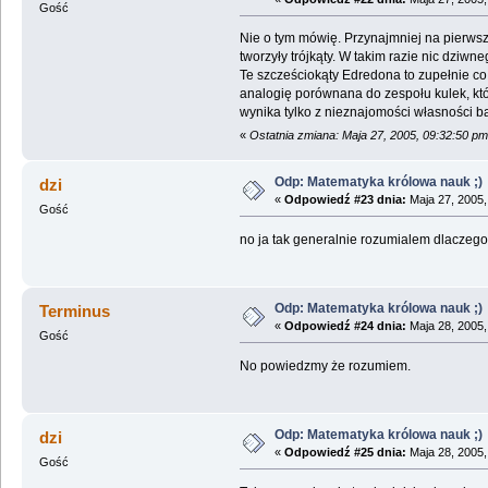
Gość
Nie o tym mówię. Przynajmniej na pierwszy
tworzyły trójkąty. W takim razie nic dziwn
Te szcześciokąty Edredona to zupełnie co 
analogię porównana do zespołu kulek, któr
wynika tylko z nieznajomości własności ba
«
Ostatnia zmiana: Maja 27, 2005, 09:32:50 p
Odp: Matematyka królowa nauk ;)
dzi
«
Odpowiedź #23 dnia:
Maja 27, 2005,
Gość
no ja tak generalnie rozumialem dlaczego 
Odp: Matematyka królowa nauk ;)
Terminus
«
Odpowiedź #24 dnia:
Maja 28, 2005,
Gość
No powiedzmy że rozumiem.
Odp: Matematyka królowa nauk ;)
dzi
«
Odpowiedź #25 dnia:
Maja 28, 2005,
Gość