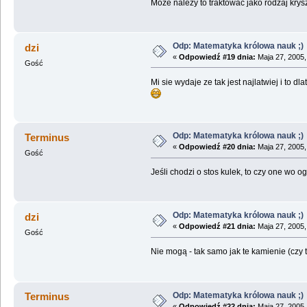
Może należy to traktować jako rodzaj krys
Odp: Matematyka królowa nauk ;)
dzi
«
Odpowiedź #19 dnia:
Maja 27, 2005,
Gość
Mi sie wydaje ze tak jest najlatwiej i to dl
Odp: Matematyka królowa nauk ;)
Terminus
«
Odpowiedź #20 dnia:
Maja 27, 2005,
Gość
Jeśli chodzi o stos kulek, to czy one wo o
Odp: Matematyka królowa nauk ;)
dzi
«
Odpowiedź #21 dnia:
Maja 27, 2005,
Gość
Nie mogą - tak samo jak te kamienie (czy
Odp: Matematyka królowa nauk ;)
Terminus
«
Odpowiedź #22 dnia:
Maja 27, 2005,