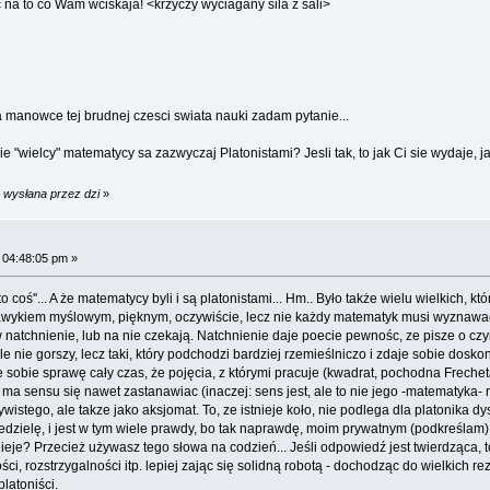
c na to co Wam wciskaja! <krzyczy wyciagany sila z sali>
na manowce tej brudnej czesci swiata nauki zadam pytanie...
ie "wielcy" matematycy sa zazwyczaj Platonistami? Jesli tak, to jak Ci sie wydaje,
 wysłana przez dzi
»
 04:48:05 pm »
ś''... A że matematycy byli i są platonistami... Hm.. Było także wielu wielkich, którz
awykiem myślowym, pięknym, oczywiście, lecz nie każdy matematyk musi wyznawac 
 w natchnienie, lub na nie czekają. Natchnienie daje poecie pewnośc, ze pisze o cz
ale nie gorszy, lecz taki, który podchodzi bardziej rzemieślniczo i zdaje sobie dos
 sobie sprawę cały czas, że pojęcia, z którymi pracuje (kwadrat, pochodna Frechet
ma sensu się nawet zastanawiac (inaczej: sens jest, ale to nie jego -matematyka- ro
zywistego, ale takze jako aksjomat. To, ze istnieje koło, nie podlega dla platonika dy
iedzielę, i jest w tym wiele prawdy, bo tak naprawdę, moim prywatnym (podkreślam
nieje? Przecież używasz tego słowa na codzień... Jeśli odpowiedź jest twierdząca, 
, rozstrzygalności itp. lepiej zając się solidną robotą - dochodząc do wielkich rez
latoniści.