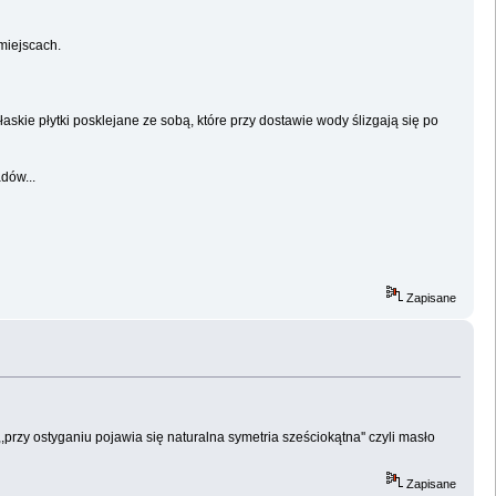
miejscach.
skie płytki posklejane ze sobą, które przy dostawie wody ślizgają się po
dów...
Zapisane
,,przy ostyganiu pojawia się naturalna symetria sześciokątna'' czyli masło
Zapisane