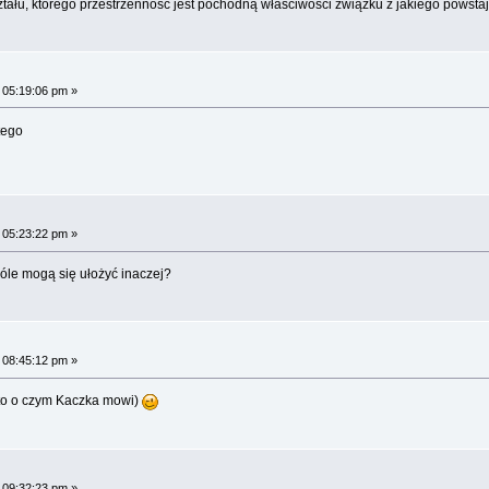
ztału, którego przestrzenność jest pochodną właściwości związku z jakiego powstaj
 05:19:06 pm »
atego
 05:23:22 pm »
góle mogą się ułożyć inaczej?
 08:45:12 pm »
 to o czym Kaczka mowi)
 09:32:23 pm »