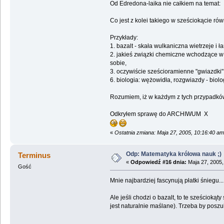
Od Edredona-laika nie całkiem na temat:
Co jest z kolei takiego w sześciokącie r
Przykłady:
1. bazalt - skała wulkaniczna wietrzeje i 
2. jakieś związki chemiczne wchodzące w s
sobie,
3. oczywiście sześcioramienne "gwiazdki"
6. biologia: wężowidła, rozgwiazdy - bio
Rozumiem, iż w każdym z tych przypadków 
Odkryłem sprawę do ARCHIWUM X
«
Ostatnia zmiana: Maja 27, 2005, 10:16:40 a
Odp: Matematyka królowa nauk ;)
Terminus
«
Odpowiedź #16 dnia:
Maja 27, 2005,
Gość
Mnie najbardziej fascynują płatki śniegu...
Ale jeśli chodzi o bazalt, to te sześcioką
jest naturalnie maślane). Trzeba by poszu