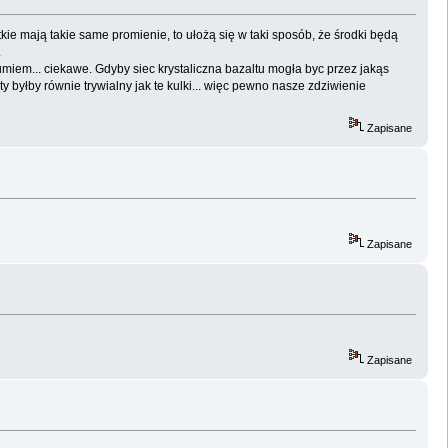
ie mają takie same promienie, to ułożą się w taki sposób, że środki będą
.
umiem... ciekawe. Gdyby siec krystaliczna bazaltu mogła byc przez jakąs
y byłby równie trywialny jak te kulki... więc pewno nasze zdziwienie
Zapisane
Zapisane
Zapisane