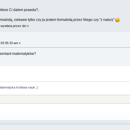
ktore Ci dalem prawda?..
rmalistą, ciekawe tylko czy ja jestem formalistą przez Niego czy "z natury"
 wysłana przez dzi
»
 03:35:33 am »
rezentant matematyków?
atematyka królowa nauk ;)