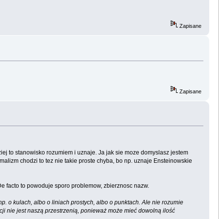
Zapisane
Zapisane
ej to stanowisko rozumiem i uznaje. Ja jak sie moze domyslasz jestem
malizm chodzi to tez nie takie proste chyba, bo np. uznaje Ensteinowskie
. De facto to powoduje sporo problemow, zbierznosc nazw.
 o kulach, albo o liniach prostych, albo o punktach. Ale nie rozumie
cji nie jest naszą przestrzenią, ponieważ może mieć dowolną ilość