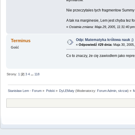
wymiarów.
Nie przeczytales tych fragmentow Summy 
A tak na marginesie, Lem jest chyba tez fo
«
Ostatnia zmiana: Maja 29, 2005, 11:31:40 pm
Odp: Matematyka królowa nauk ;)
Terminus
«
Odpowiedź #29 dnia:
Maja 30, 2005,
Gość
Co to znaczy, że cię zawiodłem jako rep
Strony:
1
[
2
]
3
4
...
118
Stanisław Lem - Forum
»
Polski
»
DyLEMaty
(Moderatorzy:
Forum Admin
,
skrzat
) »
M