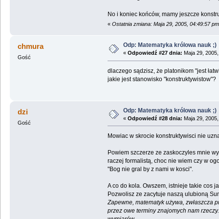
No i koniec końców, mamy jeszcze konstru
«
Ostatnia zmiana: Maja 29, 2005, 04:49:57 p
Odp: Matematyka królowa nauk ;)
chmura
«
Odpowiedź #27 dnia:
Maja 29, 2005,
Gość
dlaczego sądzisz, że platonikom "jest łatw
jakie jest stanowisko "konstruktywistow"?
Odp: Matematyka królowa nauk ;)
dzi
«
Odpowiedź #28 dnia:
Maja 29, 2005,
Gość
Mowiac w skrocie konstruktywisci nie uzn
Powiem szczerze ze zaskoczyles mnie wypo
raczej formalistą, choc nie wiem czy w og
"Bog nie gral by z nami w kosci".
A co do kola. Owszem, istnieje takie cos 
Pozwolisz ze zacytuje naszą ulubioną 
Zapewne, matematyk używa, zwłaszcza przy
przez owe terminy znajomych nam rzeczy. P