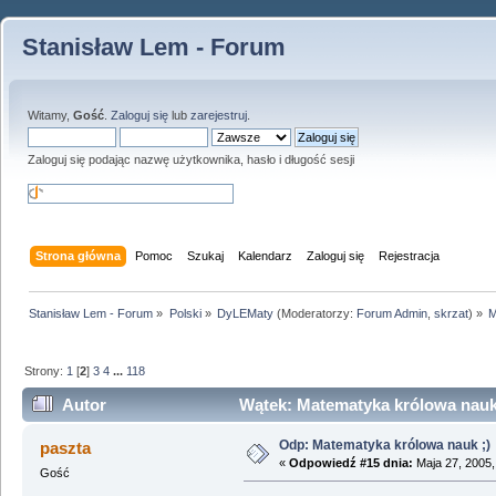
Stanisław Lem - Forum
Witamy,
Gość
.
Zaloguj się
lub
zarejestruj
.
Zaloguj się podając nazwę użytkownika, hasło i długość sesji
Strona główna
Pomoc
Szukaj
Kalendarz
Zaloguj się
Rejestracja
Stanisław Lem - Forum
»
Polski
»
DyLEMaty
(Moderatorzy:
Forum Admin
,
skrzat
) »
M
Strony:
1
[
2
]
3
4
...
118
Autor
Wątek: Matematyka królowa nauk 
Odp: Matematyka królowa nauk ;)
paszta
«
Odpowiedź #15 dnia:
Maja 27, 2005,
Gość