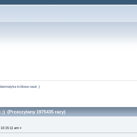
atematyka królowa nauk ;)
;) (Przeczytany 1975435 razy)
 10:15:11 am »