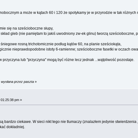
ównobocznym a może w kątach 60 i 120 że spotykamy je w przyrodzie w tak różnych 
łamie się na sześcioboczne słupy,
kład gleb (nie pamiętam to jakiś uwodniony zw-ek glinu) tworzą sześcioboczne, pła
 śniegowe rosną trichotomicznie podług kątów 60, na planie sześciokąta,
logicznie nieprawdopodobne istoty 6-ramienne; sześcioboczne fasetki w oczach owa
przyczyna lub "przyczyna" mogą być różne lecz jednak ...wątpliwość pozostaje.
m wysłana przez paszta
»
 01:25:38 pm »
ty są bardzo ciekawe. W sieci nikt tego nie tlumaczy (znalazłem jedynie stwierdzenia 
kać dokładniej.