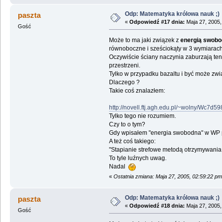
Odp: Matematyka królowa nauk ;)
paszta
«
Odpowiedź #17 dnia:
Maja 27, 2005,
Gość
Może to ma jaki związek z
energią swob
równoboczne i sześciokąty w 3 wymiarach
Oczywiście ściany naczynia zaburzają ten
przestrzeni.
Tylko w przypadku bazaltu i być może zwią
Dlaczego ?
Takie coś znalazłem:
http://novell.ftj.agh.edu.pl/~wolny/Wc7d5
Tylko tego nie rozumiem.
Czy to o tym?
Gdy wpisałem "energia swobodna" w WP p
A też coś takiego:
"Stapianie strefowe metodą otrzymywania 
To tyle luźnych uwag.
Nadal
«
Ostatnia zmiana: Maja 27, 2005, 02:59:22 p
Odp: Matematyka królowa nauk ;)
paszta
«
Odpowiedź #18 dnia:
Maja 27, 2005,
Gość