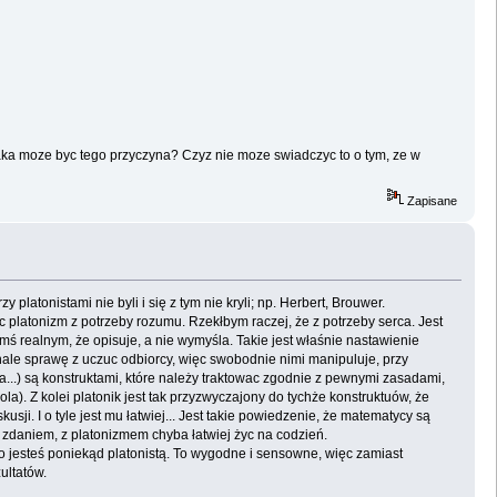
 jaka moze byc tego przyczyna? Czyz nie moze swiadczyc to o tym, ze w
Zapisane
y platonistami nie byli i się z tym nie kryli; np. Herbert, Brouwer.
platonizm z potrzeby rozumu. Rzekłbym raczej, że z potrzeby serca. Jest
ymś realnym, że opisuje, a nie wymyśla. Takie jest właśnie nastawienie
konale sprawę z uczuc odbiorcy, więc swobodnie nimi manipuluje, przy
a...) są konstruktami, które należy traktowac zgodnie z pewnymi zasadami,
la). Z kolei platonik jest tak przyzwyczajony do tychże konstruktuów, że
skusji. I o tyle jest mu łatwiej... Jest takie powiedzenie, że matematycy są
) zdaniem, z platonizmem chyba łatwiej życ na codzień.
to jesteś poniekąd platonistą. To wygodne i sensowne, więc zamiast
ultatów.