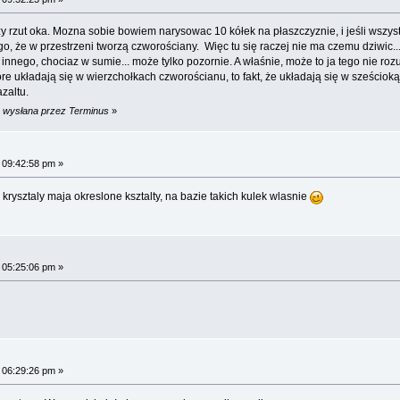
 rzut oka. Mozna sobie bowiem narysowac 10 kółek na płaszczyznie, i jeśli wszystk
ego, że w przestrzeni tworzą czworościany. Więc tu się raczej nie ma czemu dziwic..
innego, chociaz w sumie... może tylko pozornie. A właśnie, może to ja tego nie roz
e układają się w wierzchołkach czworościanu, to fakt, że układają się w sześciokąt
zaltu.
m wysłana przez Terminus
»
 09:42:58 pm »
krysztaly maja okreslone ksztalty, na bazie takich kulek wlasnie
 05:25:06 pm »
 06:29:26 pm »