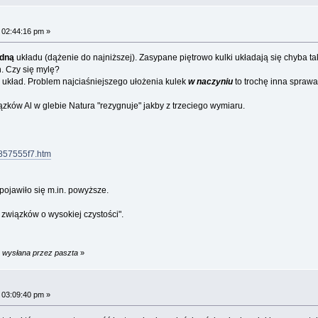
 02:44:16 pm »
odną
układu (dążenie do najniższej). Zasypane piętrowo kulki układają się chyba tak,
. Czy się mylę?
 układ. Problem najciaśniejszego ułożenia kulek
w naczyniu
to trochę inna sprawa
zków Al w glebie Natura "rezygnuje" jakby z trzeciego wymiaru.
9857555f7.htm
ojawiło się m.in. powyższe.
związków o wysokiej czystości".
m wysłana przez paszta
»
 03:09:40 pm »