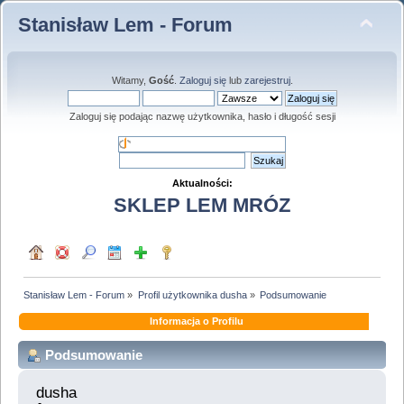
Stanisław Lem - Forum
Witamy,
Gość
.
Zaloguj się
lub
zarejestruj
.
Zaloguj się podając nazwę użytkownika, hasło i długość sesji
Aktualności:
SKLEP LEM MRÓZ
Stanisław Lem - Forum
»
Profil użytkownika dusha
»
Podsumowanie
Informacja o Profilu
Podsumowanie
dusha 