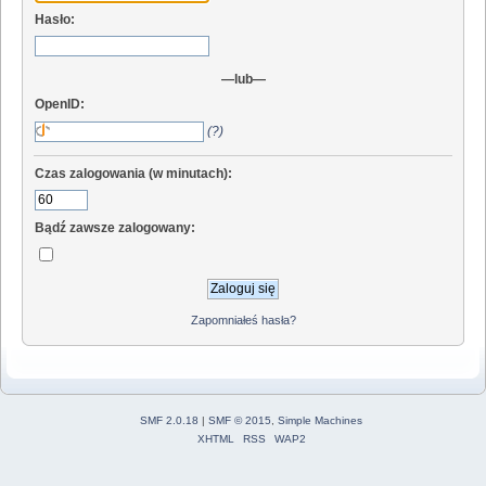
Hasło:
—lub—
OpenID:
(?)
Czas zalogowania (w minutach):
Bądź zawsze zalogowany:
Zapomniałeś hasła?
SMF 2.0.18
|
SMF © 2015
,
Simple Machines
XHTML
RSS
WAP2