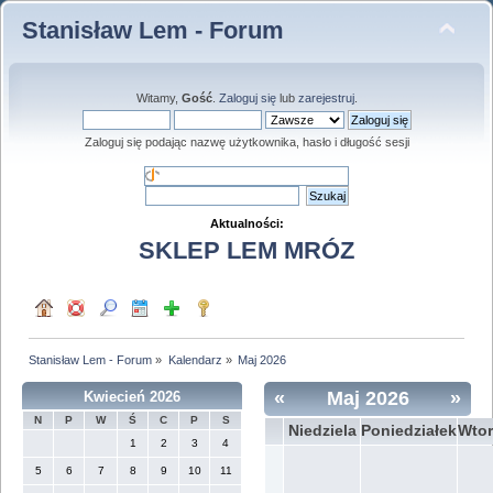
Stanisław Lem - Forum
Witamy,
Gość
.
Zaloguj się
lub
zarejestruj
.
Zaloguj się podając nazwę użytkownika, hasło i długość sesji
Aktualności:
SKLEP LEM MRÓZ
Stanisław Lem - Forum
»
Kalendarz
»
Maj 2026
«
Maj 2026
»
Kwiecień 2026
N
P
W
Ś
C
P
S
Niedziela
Poniedziałek
Wtor
1
2
3
4
5
6
7
8
9
10
11