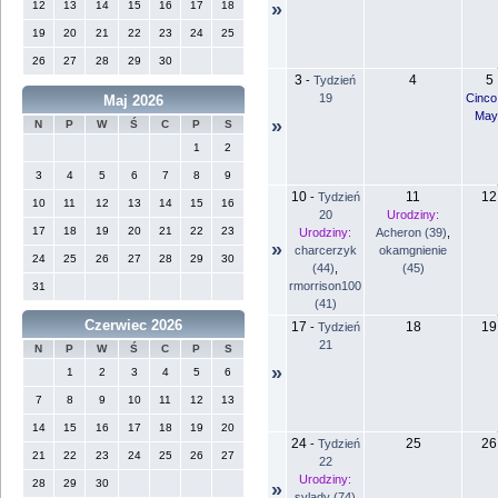
12
13
14
15
16
17
18
»
19
20
21
22
23
24
25
26
27
28
29
30
3
4
5
-
Tydzień
19
Cinco
Maj 2026
May
»
N
P
W
Ś
C
P
S
1
2
3
4
5
6
7
8
9
10
11
12
-
Tydzień
10
11
12
13
14
15
16
20
Urodziny:
17
18
19
20
21
22
23
Urodziny:
Acheron (39)
,
»
charcerzyk
okamgnienie
24
25
26
27
28
29
30
(44)
,
(45)
rmorrison100
31
(41)
Czerwiec 2026
17
18
19
-
Tydzień
21
N
P
W
Ś
C
P
S
»
1
2
3
4
5
6
7
8
9
10
11
12
13
14
15
16
17
18
19
20
24
25
26
-
Tydzień
21
22
23
24
25
26
27
22
Urodziny:
28
29
30
»
svlady (74)