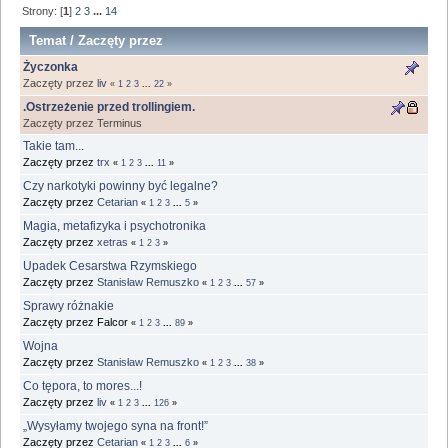
Strony: [
1
]
2
3
...
14
Temat
/
Zaczęty przez
Życzonka
Zaczęty przez
liv
«
1
2
3
...
22
»
.Ostrzeżenie przed trollingiem.
Zaczęty przez Terminus
Takie tam...
Zaczęty przez
trx
«
1
2
3
...
11
»
Czy narkotyki powinny być legalne?
Zaczęty przez
Cetarian
«
1
2
3
...
5
»
Magia, metafizyka i psychotronika
Zaczęty przez
xetras
«
1
2
3
»
Upadek Cesarstwa Rzymskiego
Zaczęty przez
Stanisław Remuszko
«
1
2
3
...
57
»
Sprawy różnakie
Zaczęty przez Falcor
«
1
2
3
...
89
»
Wojna
Zaczęty przez
Stanisław Remuszko
«
1
2
3
...
38
»
Co tępora, to mores...!
Zaczęty przez
liv
«
1
2
3
...
126
»
„Wysyłamy twojego syna na front!”
Zaczęty przez
Cetarian
«
1
2
3
...
6
»