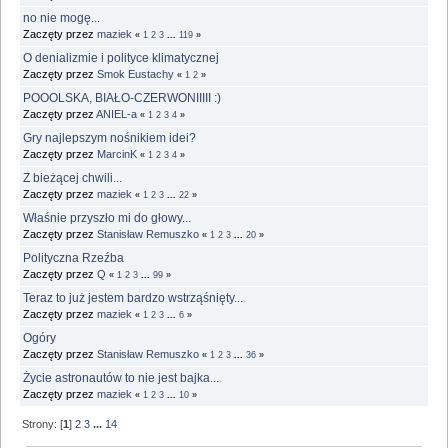
no nie mogę...
Zaczęty przez
maziek
«
1
2
3
...
119
»
O denializmie i polityce klimatycznej
Zaczęty przez
Smok Eustachy
«
1
2
»
POOOLSKA, BIAŁO-CZERWONIIIII :)
Zaczęty przez
ANIEL-a
«
1
2
3
4
»
Gry najlepszym nośnikiem idei?
Zaczęty przez
MarcinK
«
1
2
3
4
»
Z bieżącej chwili...
Zaczęty przez
maziek
«
1
2
3
...
22
»
Właśnie przyszło mi do głowy...
Zaczęty przez
Stanisław Remuszko
«
1
2
3
...
20
»
Polityczna Rzeźba
Zaczęty przez
Q
«
1
2
3
...
99
»
Teraz to już jestem bardzo wstrząśnięty...
Zaczęty przez
maziek
«
1
2
3
...
6
»
Ogóry
Zaczęty przez
Stanisław Remuszko
«
1
2
3
...
36
»
Życie astronautów to nie jest bajka...
Zaczęty przez
maziek
«
1
2
3
...
10
»
Strony: [
1
]
2
3
...
14