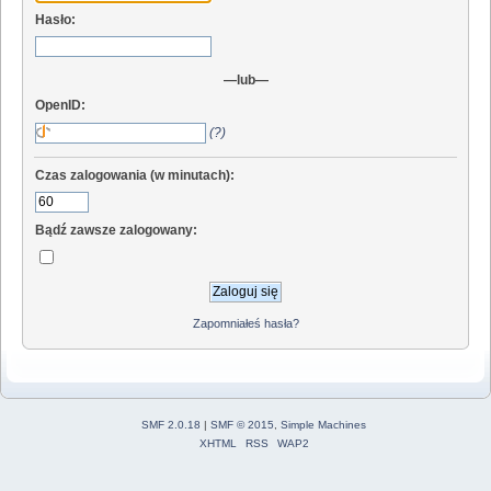
Hasło:
—lub—
OpenID:
(?)
Czas zalogowania (w minutach):
Bądź zawsze zalogowany:
Zapomniałeś hasła?
SMF 2.0.18
|
SMF © 2015
,
Simple Machines
XHTML
RSS
WAP2