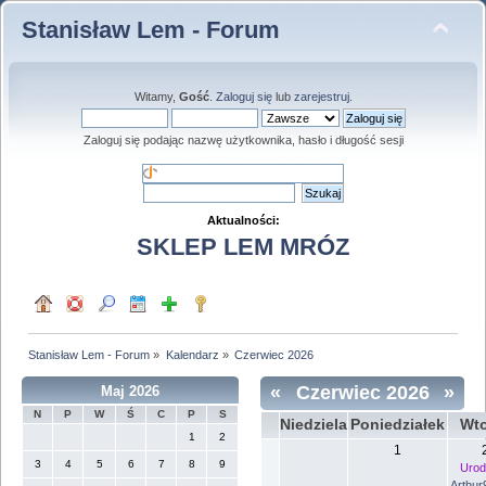
Stanisław Lem - Forum
Witamy,
Gość
.
Zaloguj się
lub
zarejestruj
.
Zaloguj się podając nazwę użytkownika, hasło i długość sesji
Aktualności:
SKLEP LEM MRÓZ
Stanisław Lem - Forum
»
Kalendarz
»
Czerwiec 2026
«
Czerwiec 2026
»
Maj 2026
N
P
W
Ś
C
P
S
Niedziela
Poniedziałek
Wto
1
2
1
3
4
5
6
7
8
9
Urod
Arthur