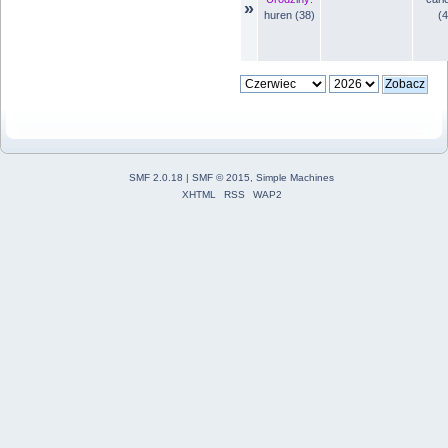
»
huren (38)
(4
SMF 2.0.18
|
SMF © 2015
,
Simple Machines
XHTML
RSS
WAP2