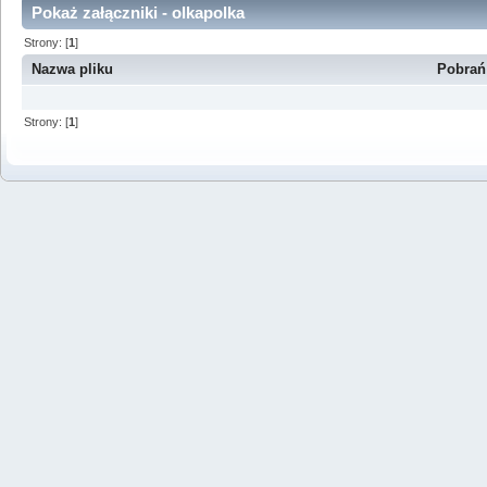
Pokaż załączniki - olkapolka
Strony: [
1
]
Nazwa pliku
Pobrań
Strony: [
1
]