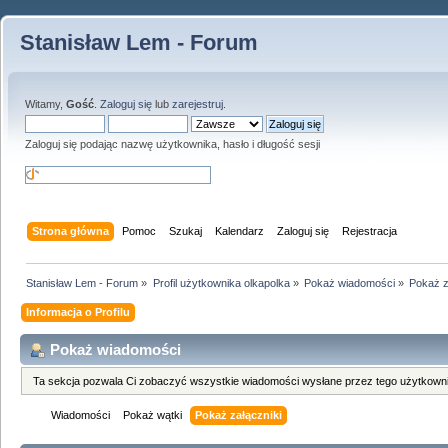
Stanisław Lem - Forum
Witamy,
Gość
.
Zaloguj się
lub
zarejestruj
.
Zaloguj się podając nazwę użytkownika, hasło i długość sesji
Strona główna
Pomoc
Szukaj
Kalendarz
Zaloguj się
Rejestracja
Stanisław Lem - Forum
»
Profil użytkownika olkapolka
»
Pokaż wiadomości
»
Pokaż z
Informacja o Profilu
Pokaż wiadomości
Ta sekcja pozwala Ci zobaczyć wszystkie wiadomości wysłane przez tego użytkowni
Wiadomości
Pokaż wątki
Pokaż załączniki